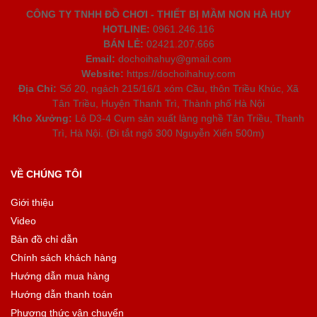
CÔNG TY TNHH ĐỒ CHƠI - THIẾT BỊ MẦM NON HÀ HUY
HOTLINE:
0961.246.116
BÁN LẺ:
02421.207.666
Email:
dochoihahuy@gmail.com
Website:
https://dochoihahuy.com
Địa Chỉ:
Số 20, ngách 215/16/1 xóm Cầu, thôn Triều Khúc, Xã
Tân Triều, Huyện Thanh Trì, Thành phố Hà Nội
Kho Xưởng:
Lô D3-4 Cụm sản xuất làng nghề Tân Triều, Thanh
Trì, Hà Nội. (Đi tắt ngõ 300 Nguyễn Xiển 500m)
VỀ CHÚNG TÔI
Giới thiệu
Video
Bản đồ chỉ dẫn
Chính sách khách hàng
Hướng dẫn mua hàng
Hướng dẫn thanh toán
Phương thức vận chuyển