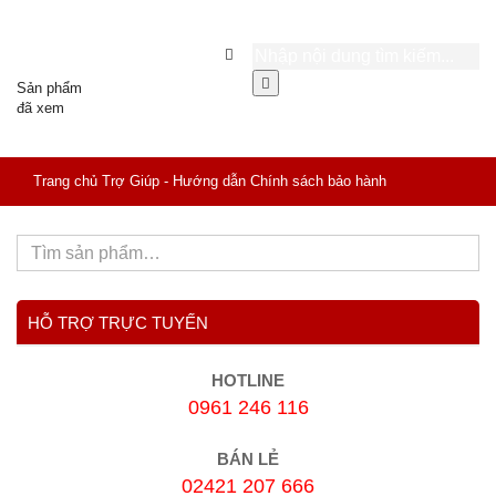
Sản phẩm
đã xem
Trang chủ
Trợ Giúp - Hướng dẫn
Chính sách bảo hành
HỖ TRỢ TRỰC TUYẾN
HOTLINE
0961 246 116
BÁN LẺ
02421 207 666