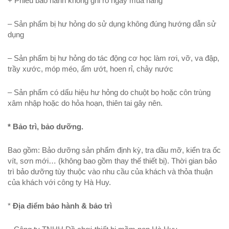
+ Phiếu bảo hành không ghi rõ ngày mua hàng
– Sản phẩm bị hư hỏng do sử dụng không đúng hướng dẫn sử
dụng
– Sản phẩm bị hư hỏng do tác động cơ học làm rơi, vỡ, va đập,
trầy xước, móp méo, ẩm ướt, hoen rỉ, chảy nước
– Sản phẩm có dấu hiệu hư hỏng do chuột bọ hoặc côn trùng
xâm nhập hoặc do hỏa hoạn, thiên tai gây nên.
* Bảo trì, bảo dưỡng.
Bao gồm: Bảo dưỡng sản phẩm định kỳ, tra dầu mỡ, kiển tra ốc
vít, sơn mới… (không bao gồm thay thế thiết bị). Thời gian bảo
trì bảo dưỡng tùy thuộc vào nhu cầu của khách và thỏa thuận
của khách với công ty Hà Huy.
*
Địa điểm bảo hành & bảo trì