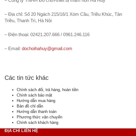
– Công ty TNHH Đồ chơi-thiết bị mầm non Hà Huy
– Địa chỉ: Số 20 Ngách 215/16/1 Xóm Cầu, Triều Khúc, Tân
Triều, Thanh Trì, Hà Nội
– Điện thoại: 02421.207.666 / 0961.246.116
– Email:
dochoihahuy@gmail.com
Các tin tức khác
Chính sách đổi, trả hàng, hoàn tiền
Chính sách bảo mật
Hướng dẫn mua hàng
Bản đồ chỉ dẫn
Hướng dẫn thanh toán
Phương thức vận chuyển
Chính sách khách hàng
ĐỊA CHỈ LIÊN HỆ