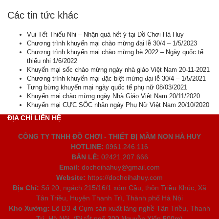
Các tin tức khác
Vui Tết Thiếu Nhi – Nhận quà hết ý tại Đồ Chơi Hà Huy
Chương trình khuyến mại chào mừng đại lễ 30/4 – 1/5/2023
Chương trình khuyến mại chào mừng hè 2022 – Ngày quốc tế
thiếu nhi 1/6/2022
Khuyến mại sốc chào mừng ngày nhà giáo Việt Nam 20-11-2021
Chương trình khuyến mại đặc biệt mừng đại lễ 30/4 – 1/5/2021
Tưng bừng khuyến mại ngày quốc tế phụ nữ 08/03/2021
Khuyến mại chào mừng ngày Nhà Giáo Việt Nam 20/11/2020
Khuyến mại CỰC SỐC nhân ngày Phụ Nữ Việt Nam 20/10/2020
ĐỊA CHỈ LIÊN HỆ
CÔNG TY TNHH ĐỒ CHƠI - THIẾT BỊ MẦM NON HÀ HUY
HOTLINE:
0961.246.116
BÁN LẺ:
02421.207.666
Email:
dochoihahuy@gmail.com
Website:
https://dochoihahuy.com
Địa Chỉ:
Số 20, ngách 215/16/1 xóm Cầu, thôn Triều Khúc, Xã
Tân Triều, Huyện Thanh Trì, Thành phố Hà Nội
Kho Xưởng:
Lô D3-4 Cụm sản xuất làng nghề Tân Triều, Thanh
Trì, Hà Nội. (Đi tắt ngõ 300 Nguyễn Xiển 500m)