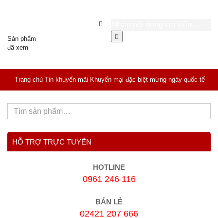
Sản phẩm
đã xem
Trang chủ
Tin khuyến mãi
Khuyến mại đặc biệt mừng ngày quốc tế
phụ nữ 8/3/2023
HỖ TRỢ TRỰC TUYẾN
HOTLINE
0961 246 116
BÁN LẺ
02421 207 666