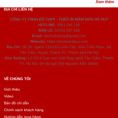
Xem thêm
ĐỊA CHỈ LIÊN HỆ
CÔNG TY TNHH ĐỒ CHƠI - THIẾT BỊ MẦM NON HÀ HUY
HOTLINE:
0961.246.116
BÁN LẺ:
02421.207.666
Email:
dochoihahuy@gmail.com
Website:
https://dochoihahuy.com
Địa Chỉ:
Số 20, ngách 215/16/1 xóm Cầu, thôn Triều Khúc, Xã
Tân Triều, Huyện Thanh Trì, Thành phố Hà Nội
Kho Xưởng:
Lô D3-4 Cụm sản xuất làng nghề Tân Triều, Thanh
Trì, Hà Nội. (Đi tắt ngõ 300 Nguyễn Xiển 500m)
VỀ CHÚNG TÔI
Giới thiệu
Video
Bản đồ chỉ dẫn
Chính sách khách hàng
Hướng dẫn mua hàng