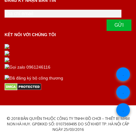
ĐĂNG KÝ NHẬN BẢN TIN
KẾT NỐI VỚI CHÚNG TÔI
.
.
.
© 2018 BẢN QUYỀN THUỘC CÔNG TY TNHH ĐỒ CHƠI – THIẾT BỊ MẦM
NON HÀ HUY. GPĐKKD SỐ: 0107369495 DO SỞ KHĐT TP. HÀ NỘI CẤP
NGÀY 25/03/2016