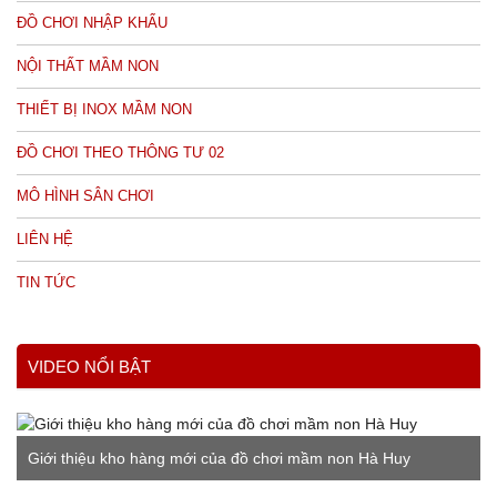
ĐỒ CHƠI NHẬP KHẨU
NỘI THẤT MẦM NON
THIẾT BỊ INOX MẦM NON
ĐỒ CHƠI THEO THÔNG TƯ 02
MÔ HÌNH SÂN CHƠI
LIÊN HỆ
TIN TỨC
VIDEO NỔI BẬT
Giới thiệu kho hàng mới của đồ chơi mầm non Hà Huy