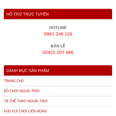
HỖ TRỢ TRỰC TUYẾN
HOTLINE
0961 246 116
BÁN LẺ
02421 207 666
DANH MỤC SẢN PHẨM
TRANG CHỦ
ĐỒ CHƠI NGOÀI TRỜI
TB THỂ THAO NGOÀI TRỜI
KHU VUI CHƠI LIÊN HOÀN