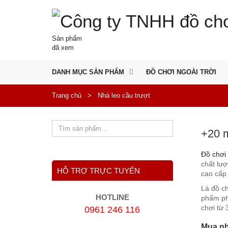
Sản phẩm
đã xem
DANH MỤC SẢN PHẨM
ĐỒ CHƠI NGOÀI TRỜI
Trang chủ
>
Nhà leo cầu trượt
+20 m
Đồ chơi
chất lư
HỖ TRỢ TRỰC TUYẾN
cao cấp 
Là đồ ch
HOTLINE
phẩm phù
chơi từ 3
0961 246 116
Mua nhà