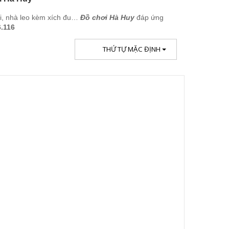
ối, nhà leo kèm xích đu…
Đồ chơi Hà Huy
đáp ứng
6.116
THỨ TỰ MẶC ĐỊNH