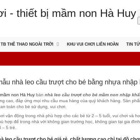
TB THỂ THAO NGOÀI TRỜI
KHU VUI CHƠI LIÊN HOÀN
TIN T
ẫu nhà leo cầu trượt cho bé bằng nhựa nhập k
 mầm non Hà Huy
bán
nhà leo cầu trượt cho bé mầm non nhập kh
ợng cao, đáp ứng mọi nhu cầu mua hàng của quý khách hàng. Sản ph
an toàn cho bé sử dụng, vui chơi.
ơi vận động trong nhà phù hợp cho các bé từ 2 – 5 tuổi, vui chơi và hoạ
 hợp để trong nhà với không gian trường học, không gian tại gia đìn
 – 5 trẻ.
 leo cầu trượt cho bé giá rẻ, chất lượng cao chỉ tại đồ ch