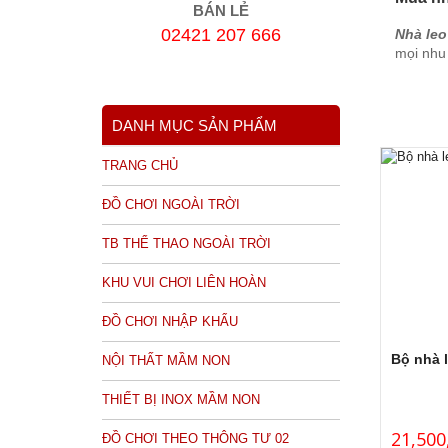
BÁN LẺ
02421 207 666
Nhà leo
mọi nhu 
DANH MỤC SẢN PHẨM
TRANG CHỦ
ĐỒ CHƠI NGOÀI TRỜI
TB THỂ THAO NGOÀI TRỜI
KHU VUI CHƠI LIÊN HOÀN
ĐỒ CHƠI NHẬP KHẨU
Bộ nhà l
NỘI THẤT MẦM NON
THIẾT BỊ INOX MẦM NON
21,500
ĐỒ CHƠI THEO THÔNG TƯ 02