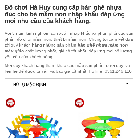
Đồ chơi Hà Huy cung cấp bàn ghế nhựa
ĐỒ CHƠI THEO THÔNG TƯ 02
HOẠT ĐỘNG CÔNG TY
CẦU TRƯỢT BỂ BƠI
CẦU TRƯỢT, XÍCH ĐU
GIƯỜNG NGỦ MẦM NON
BÌNH ĐỰNG, BÌNH Ủ NƯỚC INOX
đúc cho bé mầm non nhập khẩu đáp ứng
mọi nhu cầu của khách hàng.
MÔ HÌNH SÂN CHƠI
TƯ VẤN SẢN PHẨM
THANG LEO VẬN ĐỘNG THỂ CHẤT
NHÀ CHƠI CHO BÉ
BẢNG, GIÁ VẼ, HÀNG RÀO
THIẾT BỊ INOX TRONG PHÒNG HỌC
SẢN PHẨM GIAO THÔNG CHO BÉ
Với 8 năm kinh nghiệm sản xuất, nhập khẩu và phân phối các sản
GÓC MẸ VÀ BÉ
ĐU QUAY, MÂM QUAY CHO BÉ
BỂ BÓNG CHO BÉ
TỦ, GIÁ, KỆ MẦM NON BẰNG GỖ TỰ NHIÊN
THIẾT BỊ INOX TẠI NHÀ BẾP
GÓC XÂY DỰNG, LẮP GHÉP
phẩm đồ chơi mầm non, thiết bị mầm non. Chúng tôi cam kết đưa
tới quý khách hàng những sản phẩm
bàn ghế nhựa mầm non
mẫu giáo
chất lượng nhất, giá cả tốt nhất, đáp ứng mọi số lượng
VIDEO SẢN XUẤT
NHÀ BÓNG NGOÀI TRỜI
BẬP BÊNH CHO BÉ
TỦ, GIÁ, KỆ MẦM NON BẰNG GỖ MDF
GÓC LÀM QUEN VỚI CHỮ CÁI
yêu cầu của khách hàng.
TUYỂN DỤNG
BỘ LEO NÚI CHO BÉ
XE CHÒI CHÂN, ĐẠP CHÂN
TỦ SẮT – TỦ TÀI LIỆU BẰNG SẮT
GÓC LÀM QUEN VỚI MÔI TRƯỜNG
Mời quý khách hàng tham khảo các mẫu sản phẩm dưới đây, và
liên hệ để được tư vấn và báo giá tốt nhất. Hotline: 0961.246.116
GÓC THIÊN NHIÊN, VƯỜN CỔ TÍCH
HẦM CHUI, CUNG CHUI, CỘT BÓNG RỔ
GÓC LÀM QUEN VỚI TOÁN
THỨ TỰ MẶC ĐỊNH
LINH KIỆN ĐỒ CHƠI NGOÀI TRỜI
NHÀ LEO CẦU TRƯỢT
GÓC NGHỆ THUẬT ÂM NHẠC
BỂ CHƠI CÁT NƯỚC CHO BÉ
BỘ TẬP GYM CHO BÉ
GÓC NGHỆ THUẬT TẠO HÌNH
BỘ VẬN ĐỘNG ĐA NĂNG, BỘ THỂ CHẤT
GÓC PHÂN VAI CHỦ ĐỀ GIA ĐÌNH
BÓNG NHỰA CHO BÉ
GÓC PHÂN VAI CHỦ ĐỀ XÃ HỘI