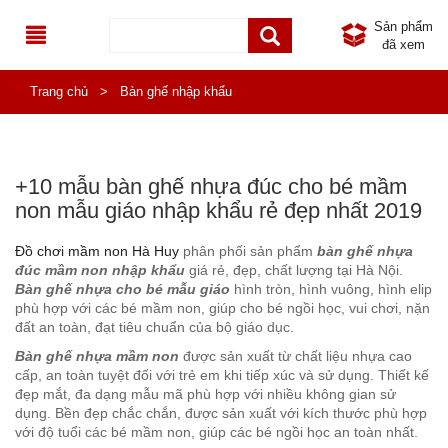
Sản phẩm
đã xem
TRANG CHỦ
Trang chủ
>
Bàn ghế nhập khẩu
GIỚI THIỆU
DANH MỤC SẢN PHẨM
+10 mẫu bàn ghế nhựa đúc cho bé mầm
non mẫu giáo nhập khẩu rẻ đẹp nhất 2019
SẢN PHẨM MỚI
ĐỒ CHƠI NGOÀI TRỜI
Đồ chơi mầm non Hà Huy
phân phối sản phẩm
bàn ghế nhựa
SẢN PHẨM KHUYẾN MÃI
TB THỂ THAO NGOÀI TRỜI
NHÀ KHỐI LIÊN HOÀN NGOÀI TRỜI
đúc mầm non nhập khẩu
giá rẻ, đẹp, chất lượng tại Hà Nội.
Bàn ghế nhựa cho bé mẫu giáo
hình tròn, hình vuông, hình elip
TIN TỨC
KHU VUI CHƠI LIÊN HOÀN
THÚ NHÚN LÒ XO CHO BÉ
THIẾT BỊ THỂ THAO NGOÀI TRỜI PHỔ THÔNG
phù hợp với các bé mầm non, giúp cho bé ngồi học, vui chơi, nặn
đất an toàn, đạt tiêu chuẩn của bộ giáo dục.
LIÊN HỆ
ĐỒ CHƠI NHẬP KHẨU
TIN KHUYẾN MÃI
BẬP BÊNH NGOÀI TRỜI
THIẾT BỊ THỂ DỤC NGOÀI TRỜI ĐA NĂNG
NHÀ LIÊN HOÀN TRONG NHÀ
Bàn ghế nhựa mầm non
được sản xuất từ chất liệu nhựa cao
cấp, an toàn tuyệt đối với trẻ em khi tiếp xúc và sử dụng. Thiết kế
NỘI THẤT MẦM NON
CÔNG TRÌNH
THANG LEO CẦU TRƯỢT NGOÀI TRỜI
PHỤ KIỆN NHÀ LIÊN HOÀN
BÀN GHẾ NHẬP KHẨU
đẹp mắt, đa dạng mẫu mã phù hợp với nhiều không gian sử
dụng. Bền đẹp chắc chắn, được sản xuất với kích thước phù hợp
với độ tuổi các bé mầm non, giúp các bé ngồi học an toàn nhất.
THIẾT BỊ INOX MẦM NON
HOẠT ĐỘNG TỪ THIỆN
XÍCH ĐU MẦM NON
GIÁ ĐỂ ĐỒ CHƠI, GIÁ PHƠI NHẬP KHẨU
BÀN GHẾ MẦM NON