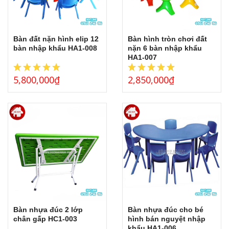
THẢM CỎ NHÂN TẠO
GÓC THIÊN NHIÊN, VƯỜN CỔ TÍCH
Bàn đất nặn hình elip 12
Bàn hình tròn chơi đất
GÓC THƠ VÀ TRUYỆN KỂ
bàn nhập khẩu HA1-008
nặn 6 bàn nhập khẩu
HA1-007
5,800,000
₫
2,850,000
₫
Bàn nhựa đúc 2 lớp
Bàn nhựa đúc cho bé
chân gấp HC1-003
hình bán nguyệt nhập
khẩu HA1-006