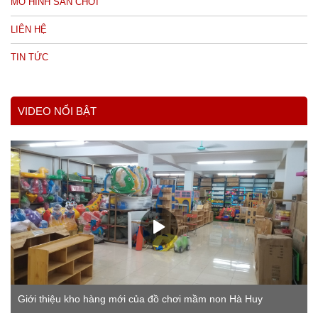
MÔ HÌNH SÂN CHƠI
LIÊN HỆ
TIN TỨC
VIDEO NỔI BẬT
Giới thiệu kho hàng mới của đồ chơi mầm non Hà Huy