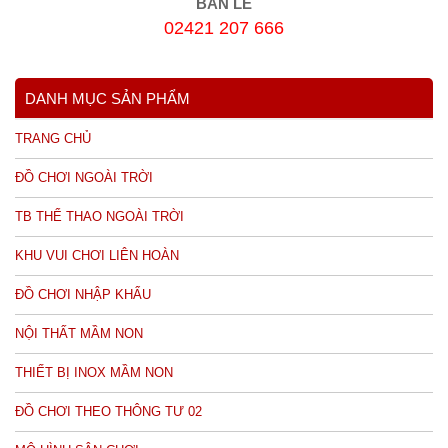
BÁN LẺ
02421 207 666
DANH MỤC SẢN PHẨM
TRANG CHỦ
ĐỒ CHƠI NGOÀI TRỜI
TB THỂ THAO NGOÀI TRỜI
KHU VUI CHƠI LIÊN HOÀN
ĐỒ CHƠI NHẬP KHẨU
NỘI THẤT MẦM NON
THIẾT BỊ INOX MẦM NON
ĐỒ CHƠI THEO THÔNG TƯ 02