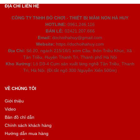
ĐỊA CHỈ LIÊN HỆ
CÔNG TY TNHH ĐỒ CHƠI - THIẾT BỊ MẦM NON HÀ HUY
HOTLINE:
0961.246.116
BÁN LẺ:
02421.207.666
Email:
dochoihahuy@gmail.com
Website:
https://dochoihahuy.com
Địa Chỉ:
Số 20, ngách 215/16/1 xóm Cầu, thôn Triều Khúc, Xã
Tân Triều, Huyện Thanh Trì, Thành phố Hà Nội
Kho Xưởng:
Lô D3-4 Cụm sản xuất làng nghề Tân Triều, Thanh
Trì, Hà Nội. (Đi tắt ngõ 300 Nguyễn Xiển 500m)
VỀ CHÚNG TÔI
Giới thiệu
Video
Bản đồ chỉ dẫn
Chính sách khách hàng
Hướng dẫn mua hàng