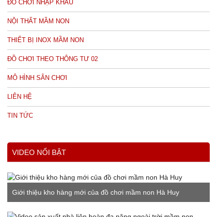
ĐỒ CHƠI NHẬP KHẨU
NỘI THẤT MẦM NON
THIẾT BỊ INOX MẦM NON
ĐỒ CHƠI THEO THÔNG TƯ 02
MÔ HÌNH SÂN CHƠI
LIÊN HỆ
TIN TỨC
VIDEO NỔI BẬT
Giới thiệu kho hàng mới của đồ chơi mầm non Hà Huy