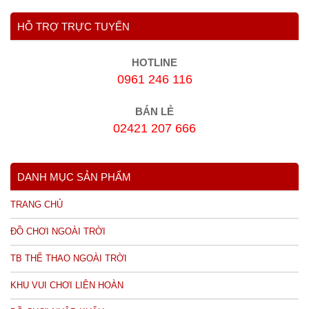
HỖ TRỢ TRỰC TUYẾN
HOTLINE
0961 246 116
BÁN LẺ
02421 207 666
DANH MỤC SẢN PHẨM
TRANG CHỦ
ĐỒ CHƠI NGOÀI TRỜI
TB THỂ THAO NGOÀI TRỜI
KHU VUI CHƠI LIÊN HOÀN