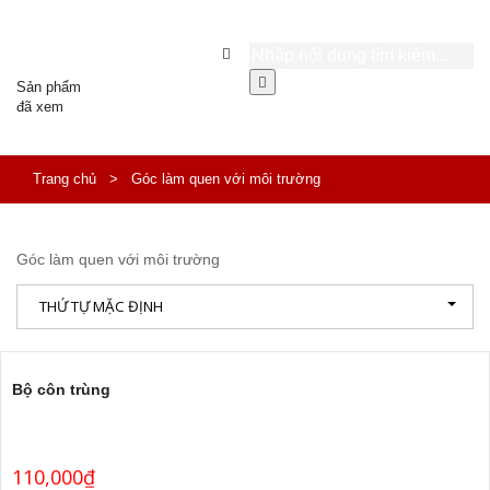
Sản phẩm
đã xem
Trang chủ
>
Góc làm quen với môi trường
Góc làm quen với môi trường
THỨ TỰ MẶC ĐỊNH
Bộ côn trùng
110,000
₫