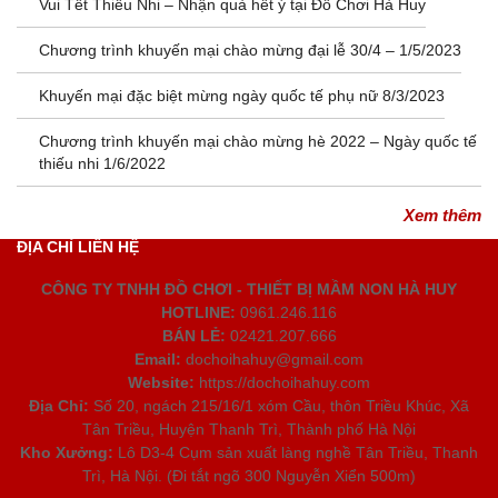
Vui Tết Thiếu Nhi – Nhận quà hết ý tại Đồ Chơi Hà Huy
Chương trình khuyến mại chào mừng đại lễ 30/4 – 1/5/2023
Khuyến mại đặc biệt mừng ngày quốc tế phụ nữ 8/3/2023
Chương trình khuyến mại chào mừng hè 2022 – Ngày quốc tế
thiếu nhi 1/6/2022
Xem thêm
ĐỊA CHỈ LIÊN HỆ
CÔNG TY TNHH ĐỒ CHƠI - THIẾT BỊ MẦM NON HÀ HUY
HOTLINE:
0961.246.116
BÁN LẺ:
02421.207.666
Email:
dochoihahuy@gmail.com
Website:
https://dochoihahuy.com
Địa Chỉ:
Số 20, ngách 215/16/1 xóm Cầu, thôn Triều Khúc, Xã
Tân Triều, Huyện Thanh Trì, Thành phố Hà Nội
Kho Xưởng:
Lô D3-4 Cụm sản xuất làng nghề Tân Triều, Thanh
Trì, Hà Nội. (Đi tắt ngõ 300 Nguyễn Xiển 500m)