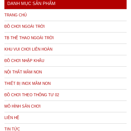
DANH MỤC SẢN PHẨM
TRANG CHỦ
ĐỒ CHƠI NGOÀI TRỜI
TB THỂ THAO NGOÀI TRỜI
KHU VUI CHƠI LIÊN HOÀN
ĐỒ CHƠI NHẬP KHẨU
NỘI THẤT MẦM NON
THIẾT BỊ INOX MẦM NON
ĐỒ CHƠI THEO THÔNG TƯ 02
MÔ HÌNH SÂN CHƠI
LIÊN HỆ
TIN TỨC