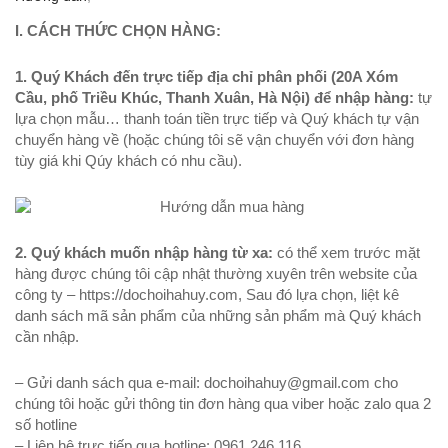
I. CÁCH THỨC CHỌN HÀNG:
1. Quý Khách đến trực tiếp địa chỉ phân phối (20A Xóm
Cầu, phố Triều Khúc, Thanh Xuân, Hà Nội) để nhập hàng:
tự
lựa chọn mẫu… thanh toán tiền trực tiếp và Quý khách tự vận
chuyển hàng về (hoặc chúng tôi sẽ vận chuyển với đơn hàng
tùy giá khi Qúy khách có nhu cầu).
2. Quý khách muốn nhập hàng từ xa:
có thể xem trước mặt
hàng được chúng tôi cập nhật thường xuyên trên website của
công ty – https://dochoihahuy.com, Sau đó lựa chọn, liệt kê
danh sách mã sản phẩm của những sản phẩm mà Quý khách
cần nhập.
– Gửi danh sách qua e-mail: dochoihahuy@gmail.com cho
chúng tôi hoặc gửi thông tin đơn hàng qua viber hoặc zalo qua 2
số hotline
– Liên hệ trực tiếp qua hotline: 0961.246.116