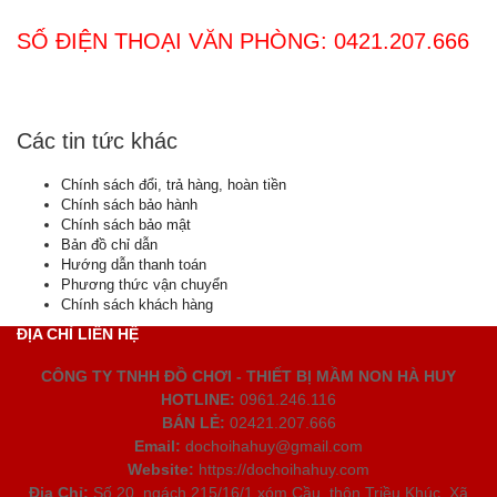
SỐ ĐIỆN THOẠI VĂN PHÒNG: 0421.207.666
Các tin tức khác
Chính sách đổi, trả hàng, hoàn tiền
Chính sách bảo hành
Chính sách bảo mật
Bản đồ chỉ dẫn
Hướng dẫn thanh toán
Phương thức vận chuyển
Chính sách khách hàng
ĐỊA CHỈ LIÊN HỆ
CÔNG TY TNHH ĐỒ CHƠI - THIẾT BỊ MẦM NON HÀ HUY
HOTLINE:
0961.246.116
BÁN LẺ:
02421.207.666
Email:
dochoihahuy@gmail.com
Website:
https://dochoihahuy.com
Địa Chỉ:
Số 20, ngách 215/16/1 xóm Cầu, thôn Triều Khúc, Xã