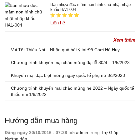
Bàn nhựa đúc mầm non hình chữ nhật nhập
khẩu HA1-004
Liên hệ
VIDEO NỔI BẬT
TIN KHUYẾN MÃI
Xem thêm
Vui Tết Thiếu Nhi – Nhận quà hết ý tại Đồ Chơi Hà Huy
Chương trình khuyến mại chào mừng đại lễ 30/4 – 1/5/2023
Khuyến mại đặc biệt mừng ngày quốc tế phụ nữ 8/3/2023
Chương trình khuyến mại chào mừng hè 2022 – Ngày quốc tế
thiếu nhi 1/6/2022
Xem thêm
Hướng dẫn mua hàng
Đăng ngày 20/10/2016 - 07:28
bởi
admin
trong
Trợ Giúp -
Hướng dẫn
,