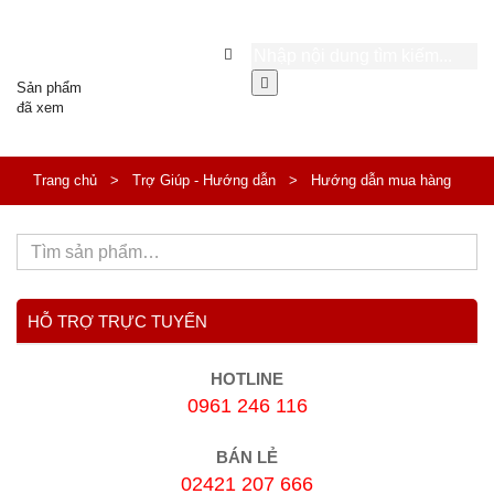
Sản phẩm
đã xem
Trang chủ
>
Trợ Giúp - Hướng dẫn
>
Hướng dẫn mua hàng
HỖ TRỢ TRỰC TUYẾN
HOTLINE
0961 246 116
BÁN LẺ
02421 207 666