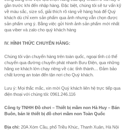
gần trước khi đến nhập hàng. Đặc biệt, chúng tôi sẽ tư vấn kỹ
về màu sắc, size số, giải thích rõ ràng về hàng hoá để Quý
khách dù chỉ xem sản phẩm qua ảnh nhưng vẫn chọn được
sản phẩm ưng ý. Bằng việc gửi hình ảnh sản phẩm mới nhất
qua viber và zalo cho quý khách hàng
IV. HÌNH THỨC CHUYỂN HÀNG:
Chúng tôi vận chuyển hàng trên toàn quốc, ngoại tỉnh có thể
chuyển qua đường chuyển phát nhanh Bưu Điện, qua những
hãng xe khách lớn chạy riêng về các tỉnh thành… Đảm bảo
chất lương an toàn đến tận nơi cho Quý khách.
Lưu ý: Mọi thắc mắc, xin mời Quý khách liên hệ trực tiếp qua
điện thoại với chúng tôi: 0961.246.116
Công ty TNHH Đồ chơi – Thiết bị mầm non Hà Huy – Bán
Buôn, bán lẻ thiết bị đồ chơi mầm non Toàn Quốc
Địa chỉ:
20A Xóm Cầu, phố Triều Khúc, Thanh Xuân, Hà Nội