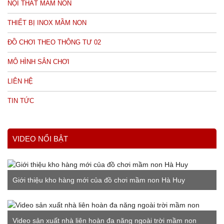
NỘI THẤT MẦM NON
THIẾT BỊ INOX MẦM NON
ĐỒ CHƠI THEO THÔNG TƯ 02
MÔ HÌNH SÂN CHƠI
LIÊN HỆ
TIN TỨC
VIDEO NỔI BẬT
Giới thiệu kho hàng mới của đồ chơi mầm non Hà Huy
Video sản xuất nhà liên hoàn đa năng ngoài trời mầm non