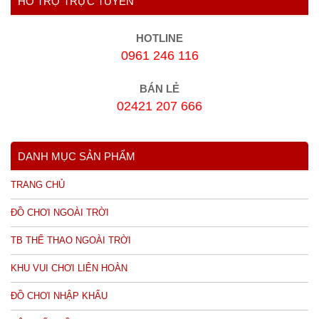
HỖ TRỢ TRỰC TUYẾN
HOTLINE
0961 246 116
BÁN LẺ
02421 207 666
DANH MỤC SẢN PHẨM
TRANG CHỦ
ĐỒ CHƠI NGOÀI TRỜI
TB THỂ THAO NGOÀI TRỜI
KHU VUI CHƠI LIÊN HOÀN
ĐỒ CHƠI NHẬP KHẨU