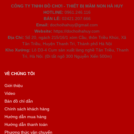
CÔNG TY TNHH ĐỒ CHƠI - THIẾT BỊ MẦM NON HÀ HUY
HOTLINE:
0961.246.116
BÁN LẺ:
02421.207.666
Email:
dochoihahuy@gmail.com
Website:
https://dochoihahuy.com
Địa Chỉ:
Số 20, ngách 215/16/1 xóm Cầu, thôn Triều Khúc, Xã
Tân Triều, Huyện Thanh Trì, Thành phố Hà Nội
Kho Xưởng:
Lô D3-4 Cụm sản xuất làng nghề Tân Triều, Thanh
Trì, Hà Nội. (Đi tắt ngõ 300 Nguyễn Xiển 500m)
VỀ CHÚNG TÔI
Giới thiệu
Video
Bản đồ chỉ dẫn
Chính sách khách hàng
Hướng dẫn mua hàng
Hướng dẫn thanh toán
Phương thức vận chuyển