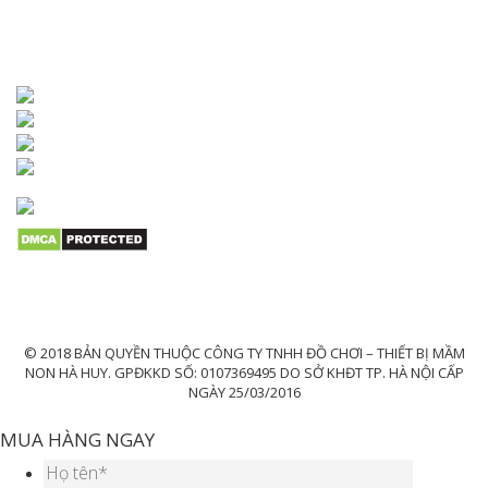
KẾT NỐI VỚI CHÚNG TÔI
© 2018 BẢN QUYỀN THUỘC CÔNG TY TNHH ĐỒ CHƠI – THIẾT BỊ MẦM
NON HÀ HUY. GPĐKKD SỐ: 0107369495 DO SỞ KHĐT TP. HÀ NỘI CẤP
NGÀY 25/03/2016
MUA HÀNG NGAY