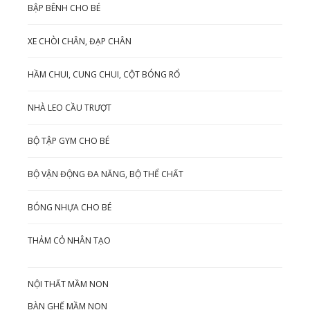
BẬP BÊNH CHO BÉ
XE CHÒI CHÂN, ĐẠP CHÂN
HẦM CHUI, CUNG CHUI, CỘT BÓNG RỔ
NHÀ LEO CẦU TRƯỢT
BỘ TẬP GYM CHO BÉ
BỘ VẬN ĐỘNG ĐA NĂNG, BỘ THỂ CHẤT
BÓNG NHỰA CHO BÉ
THẢM CỎ NHÂN TẠO
NỘI THẤT MẦM NON
BÀN GHẾ MẦM NON