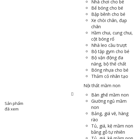
Nhà chơi cho bé
Bể bóng cho bé
Bập bênh cho bé
Xe chòi chân, đạp
chân
Hầm chui, cung chui,
cột bóng rổ
Nhà leo cầu trượt
Bộ tập gym cho bé
Bộ vận động đa
năng, bộ thể chất
Bóng nhựa cho bé
Thảm cỏ nhân tạo
Nội thất mầm non
Bàn ghế mầm non
Giường ngủ mầm
Sản phẩm
non
đã xem
Bảng, giá vẽ, hàng
rào
Tủ, giá, kệ mầm non
bằng gỗ tự nhiên
Tủ, giá, kệ mầm non