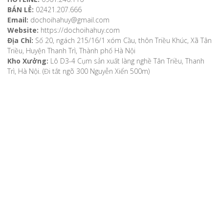
BÁN LẺ:
02421.207.666
Email:
dochoihahuy@gmail.com
Website:
https://dochoihahuy.com
Địa Chỉ:
Số 20, ngách 215/16/1 xóm Cầu, thôn Triều Khúc, Xã Tân
Triều, Huyện Thanh Trì, Thành phố Hà Nội
Kho Xưởng:
Lô D3-4 Cụm sản xuất làng nghề Tân Triều, Thanh
Trì, Hà Nội. (Đi tắt ngõ 300 Nguyễn Xiển 500m)
VỀ CHÚNG TÔI
Giới thiệu
Video
Bản đồ chỉ dẫn
Chính sách khách hàng
Hướng dẫn mua hàng
Hướng dẫn thanh toán
Phương thức vận chuyển
Chính sách bảo mật