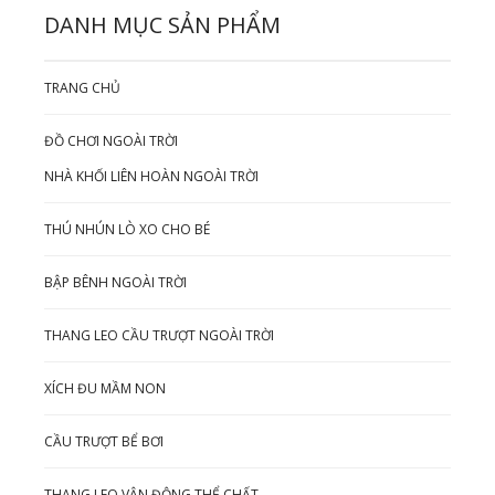
DANH MỤC SẢN PHẨM
TRANG CHỦ
ĐỒ CHƠI NGOÀI TRỜI
NHÀ KHỐI LIÊN HOÀN NGOÀI TRỜI
THÚ NHÚN LÒ XO CHO BÉ
BẬP BÊNH NGOÀI TRỜI
THANG LEO CẦU TRƯỢT NGOÀI TRỜI
XÍCH ĐU MẦM NON
CẦU TRƯỢT BỂ BƠI
THANG LEO VẬN ĐỘNG THỂ CHẤT