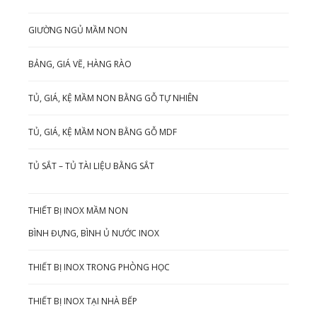
GIƯỜNG NGỦ MẦM NON
BẢNG, GIÁ VẼ, HÀNG RÀO
TỦ, GIÁ, KỆ MẦM NON BẰNG GỖ TỰ NHIÊN
TỦ, GIÁ, KỆ MẦM NON BẰNG GỖ MDF
TỦ SẮT – TỦ TÀI LIỆU BẰNG SẮT
THIẾT BỊ INOX MẦM NON
BÌNH ĐỰNG, BÌNH Ủ NƯỚC INOX
THIẾT BỊ INOX TRONG PHÒNG HỌC
THIẾT BỊ INOX TẠI NHÀ BẾP