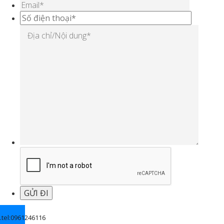
.
tel:0961246116