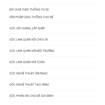
ĐỒ CHƠI THEO THÔNG TƯ 02
SẢN PHẨM GIAO THÔNG CHO BÉ
GÓC XÂY DỰNG, LẮP GHÉP
GÓC LÀM QUEN VỚI CHỮ CÁI
GÓC LÀM QUEN VỚI MÔI TRƯỜNG
GÓC LÀM QUEN VỚI TOÁN
GÓC NGHỆ THUẬT ÂM NHẠC
GÓC NGHỆ THUẬT TẠO HÌNH
GÓC PHÂN VAI CHỦ ĐỀ GIA ĐÌNH