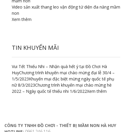
Video sản xuất thang leo vận động tứ diện đa năng mầm
non
Xem thêm
TIN KHUYẾN MÃI
Vui Tết Thiếu Nhi – Nhận quà hết ý tại Đồ Chơi Hà
Huy
Chương trình khuyến mại chào mừng đại lễ 30/4 –
1/5/2023
Khuyến mại đặc biệt mừng ngày quốc tế phụ
nữ 8/3/2023
Chương trình khuyến mại chào mừng hè
2022 – Ngày quốc tế thiếu nhi 1/6/2022
Xem thêm
ĐỊA CHỈ LIÊN HỆ
CÔNG TY TNHH ĐỒ CHƠI - THIẾT BỊ MẦM NON HÀ HUY
HOTLINE:
0961.246.116