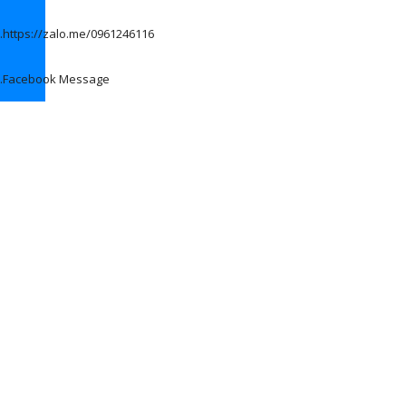
.
https://zalo.me/0961246116
.
Facebook Message