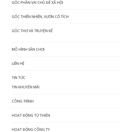
GÓC PHÂN VAI CHỦ ĐỀ XÃ HỘI
GÓC THIÊN NHIÊN, VƯỜN CỔ TÍCH
GÓC THƠ VÀ TRUYỆN KỂ
MÔ HÌNH SÂN CHƠI
LIÊN HỆ
TIN TỨC
TIN KHUYẾN MÃI
CÔNG TRÌNH
HOẠT ĐỘNG TỪ THIỆN
HOẠT ĐỘNG CÔNG TY