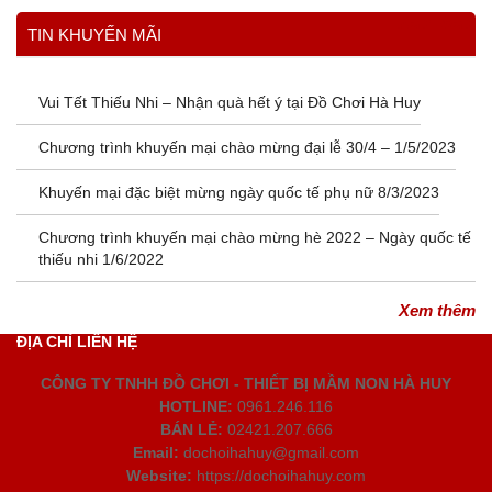
Xem thêm
TIN KHUYẾN MÃI
Vui Tết Thiếu Nhi – Nhận quà hết ý tại Đồ Chơi Hà Huy
Chương trình khuyến mại chào mừng đại lễ 30/4 – 1/5/2023
Khuyến mại đặc biệt mừng ngày quốc tế phụ nữ 8/3/2023
Chương trình khuyến mại chào mừng hè 2022 – Ngày quốc tế
thiếu nhi 1/6/2022
Xem thêm
ĐỊA CHỈ LIÊN HỆ
CÔNG TY TNHH ĐỒ CHƠI - THIẾT BỊ MẦM NON HÀ HUY
HOTLINE:
0961.246.116
BÁN LẺ:
02421.207.666
Email:
dochoihahuy@gmail.com
Website:
https://dochoihahuy.com