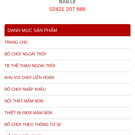
BÁN LẺ
02421 207 666
DANH MỤC SẢN PHẨM
TRANG CHỦ
ĐỒ CHƠI NGOÀI TRỜI
TB THỂ THAO NGOÀI TRỜI
KHU VUI CHƠI LIÊN HOÀN
ĐỒ CHƠI NHẬP KHẨU
NỘI THẤT MẦM NON
THIẾT BỊ INOX MẦM NON
ĐỒ CHƠI THEO THÔNG TƯ 02