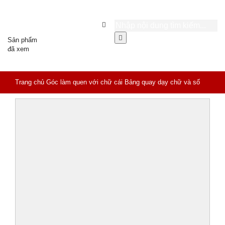
Sản phẩm
đã xem
Trang chủ
Góc làm quen với chữ cái
Bảng quay dạy chữ và số