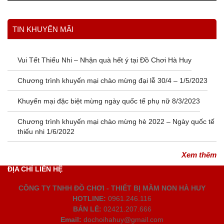
Xem thêm
TIN KHUYẾN MÃI
Vui Tết Thiếu Nhi – Nhận quà hết ý tại Đồ Chơi Hà Huy
Chương trình khuyến mại chào mừng đại lễ 30/4 – 1/5/2023
Khuyến mại đặc biệt mừng ngày quốc tế phụ nữ 8/3/2023
Chương trình khuyến mại chào mừng hè 2022 – Ngày quốc tế
thiếu nhi 1/6/2022
Xem thêm
ĐỊA CHỈ LIÊN HỆ
CÔNG TY TNHH ĐỒ CHƠI - THIẾT BỊ MẦM NON HÀ HUY
HOTLINE:
0961.246.116
BÁN LẺ:
02421.207.666
Email:
dochoihahuy@gmail.com