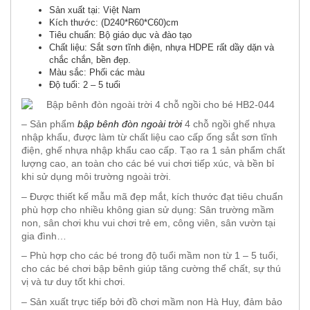
Sản xuất tại:
Việt Nam
Kích thước:
(D240*R60*C60)cm
Tiêu chuẩn:
Bộ giáo dục và đào tạo
Chất liệu: Sắt sơn tĩnh điện, nhựa HDPE rất dầy dặn và
chắc chắn, bền đẹp.
Màu sắc:
Phối các màu
Độ tuổi:
2 – 5 tuổi
– Sản phẩm
bập bênh đòn ngoài trời
4 chỗ ngồi ghế nhựa
nhập khẩu, được làm từ chất liệu cao cấp ống sắt sơn tĩnh
điện, ghế nhựa nhập khẩu cao cấp. Tạo ra 1 sản phẩm chất
lượng cao, an toàn cho các bé vui chơi tiếp xúc, và bền bỉ
khi sử dụng môi trường ngoài trời.
– Được thiết kế mẫu mã đẹp mắt, kích thước đạt tiêu chuẩn
phù hợp cho nhiều không gian sử dụng: Sân trường mầm
non, sân chơi khu vui chơi trẻ em, công viên, sân vườn tại
gia đình…
– Phù hợp cho các bé trong độ tuổi mầm non từ 1 – 5 tuổi,
cho các bé chơi bập bênh giúp tăng cường thể chất, sự thú
vị và tư duy tốt khi chơi.
– Sản xuất trực tiếp bởi đồ chơi mầm non Hà Huy, đảm bảo