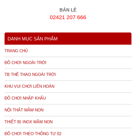
BÁN LẺ
02421 207 666
DANH MỤC SẢN PHẨM
TRANG CHỦ
ĐỒ CHƠI NGOÀI TRỜI
TB THỂ THAO NGOÀI TRỜI
KHU VUI CHƠI LIÊN HOÀN
ĐỒ CHƠI NHẬP KHẨU
NỘI THẤT MẦM NON
THIẾT BỊ INOX MẦM NON
ĐỒ CHƠI THEO THÔNG TƯ 02