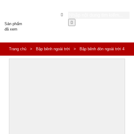
Sản phẩm
đã xem
Trang chủ
>
Bập bênh ngoài trời
>
Bập bênh đòn ngoài trời 4
chỗ ngồi cho bé HB2-044