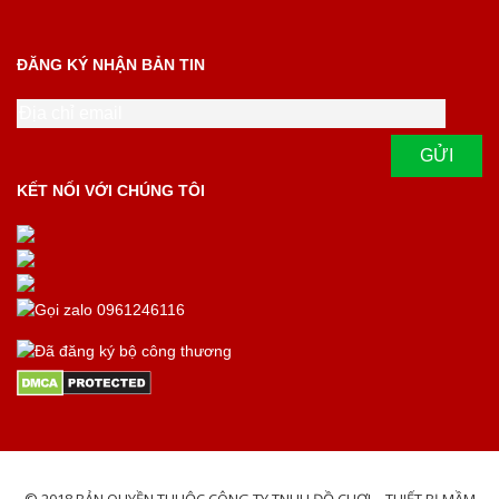
ĐĂNG KÝ NHẬN BẢN TIN
KẾT NỐI VỚI CHÚNG TÔI
© 2018 BẢN QUYỀN THUỘC CÔNG TY TNHH ĐỒ CHƠI – THIẾT BỊ MẦM