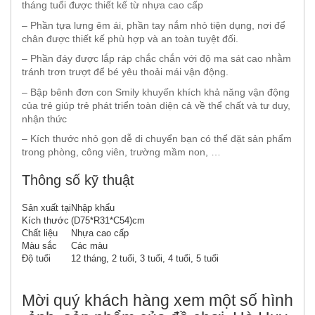
tháng tuổi được thiết kế từ nhựa cao cấp
– Phần tựa lưng êm ái, phần tay nắm nhỏ tiện dụng, nơi để
chân được thiết kế phù hợp và an toàn tuyệt đối.
– Phần đáy được lắp ráp chắc chắn với độ ma sát cao nhằm
tránh trơn trượt để bé yêu thoải mái vận động.
– Bập bênh đơn con Smily khuyến khích khả năng vận động
của trẻ giúp trẻ phát triển toàn diện cả về thể chất và tư duy,
nhận thức
– Kích thước nhỏ gọn dễ di chuyển bạn có thể đặt sản phẩm
trong phòng, công viên, trường mầm non, …
Thông số kỹ thuật
Sản xuất tại
Nhập khẩu
Kích thước
(D75*R31*C54)cm
Chất liệu
Nhựa cao cấp
Màu sắc
Các màu
Độ tuổi
12 tháng, 2 tuổi, 3 tuổi, 4 tuổi, 5 tuổi
Mời quý khách hàng xem một số hình