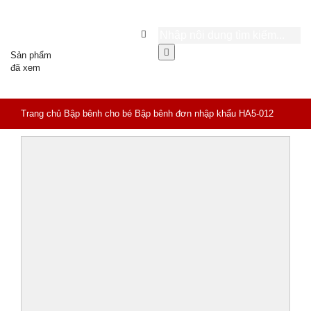
Sản phẩm
đã xem
Trang chủ
Bập bênh cho bé
Bập bênh đơn nhập khẩu HA5-012