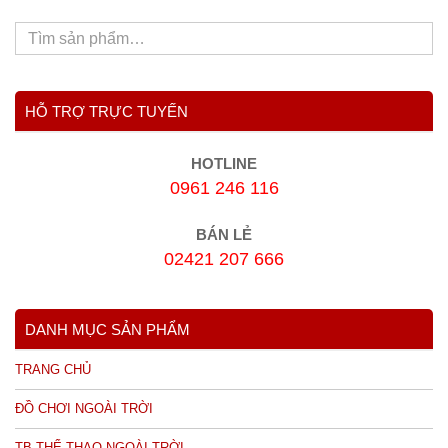
HỖ TRỢ TRỰC TUYẾN
HOTLINE
0961 246 116
BÁN LẺ
02421 207 666
DANH MỤC SẢN PHẨM
TRANG CHỦ
ĐỒ CHƠI NGOÀI TRỜI
TB THỂ THAO NGOÀI TRỜI