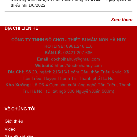
thiếu nhi 1/6/2022
Xem thêm
ĐỊA CHỈ LIÊN HỆ
CÔNG TY TNHH ĐỒ CHƠI - THIẾT BỊ MẦM NON HÀ HUY
HOTLINE:
0961.246.116
BÁN LẺ:
02421.207.666
Email:
dochoihahuy@gmail.com
Website:
https://dochoihahuy.com
Địa Chỉ:
Số 20, ngách 215/16/1 xóm Cầu, thôn Triều Khúc, Xã
Tân Triều, Huyện Thanh Trì, Thành phố Hà Nội
Kho Xưởng:
Lô D3-4 Cụm sản xuất làng nghề Tân Triều, Thanh
Trì, Hà Nội. (Đi tắt ngõ 300 Nguyễn Xiển 500m)
VỀ CHÚNG TÔI
Giới thiệu
Video