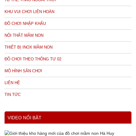
KHU VUI CHƠI LIÊN HOÀN
ĐỒ CHƠI NHẬP KHẨU
NỘI THẤT MẦM NON
THIẾT BỊ INOX MẦM NON
ĐỒ CHƠI THEO THÔNG TƯ 02
MÔ HÌNH SÂN CHƠI
LIÊN HỆ
TIN TỨC
VIDEO NỔI BẬT