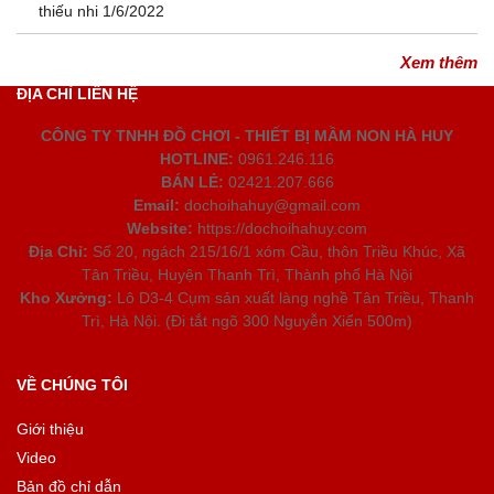
thiếu nhi 1/6/2022
Xem thêm
ĐỊA CHỈ LIÊN HỆ
CÔNG TY TNHH ĐỒ CHƠI - THIẾT BỊ MẦM NON HÀ HUY
HOTLINE:
0961.246.116
BÁN LẺ:
02421.207.666
Email:
dochoihahuy@gmail.com
Website:
https://dochoihahuy.com
Địa Chỉ:
Số 20, ngách 215/16/1 xóm Cầu, thôn Triều Khúc, Xã
Tân Triều, Huyện Thanh Trì, Thành phố Hà Nội
Kho Xưởng:
Lô D3-4 Cụm sản xuất làng nghề Tân Triều, Thanh
Trì, Hà Nội. (Đi tắt ngõ 300 Nguyễn Xiển 500m)
VỀ CHÚNG TÔI
Giới thiệu
Video
Bản đồ chỉ dẫn