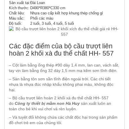
Sản xuất tại:
Đài Loan
Kích thước:
D490*R380*C330 cm
Chất liệu:
Nhựa cao cấp kết hợp khung thép chống gỉ
Màu sắc:
Phối các màu
Độ tuổi:
2 tuổi, 3 tuổi, 4 tuổi, 5 tuổi
Các đặc điểm của bộ cầu trượt liên
hoàn 2 khối xà đu thể chất HH- 557
– Cột làm bằng ống thép #90 dày 1,4 mm, lan can, vách sắt,
tay vịn làm bằng ống 32 dày 1,5 mm mạ kẽm sơn tĩnh điện.
– Sàn bằng tôn sơn sần tĩnh điện ngoài trời. Các chi tiết
nhựa là nhựa đúc nhập khẩu không phai màu, không độc
hại.
– Bộ cầu trượt liên hoàn 2 khối xà đu thể chất HH- 557
do
Công ty thiết bị mầm non Hà Huy
sản xuất luôn an
toàn cho bé khi vui chơi và rèn luyện.
– Và tuyệt đối không chứa các chất độc hại trong sản phẩm
đồ chơi trẻ em của chúng tôi.