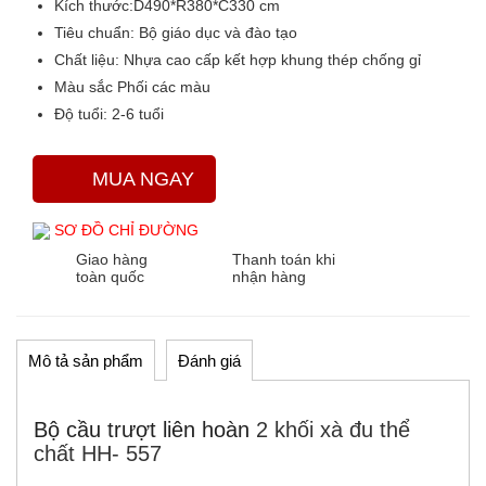
Kích thước:
D490*R380*C330 cm
Tiêu chuẩn:
Bộ giáo dục và đào tạo
Chất liệu:
Nhựa cao cấp kết hợp khung thép chống gỉ
Màu sắc
Phối các màu
Độ tuổi:
2-6 tuổi
MUA NGAY
SƠ ĐỒ CHỈ ĐƯỜNG
Giao hàng
Thanh toán khi
toàn quốc
nhận hàng
Mô tả sản phẩm
Đánh giá
Bộ cầu trượt liên hoàn
2 khối xà đu thể
chất HH- 557