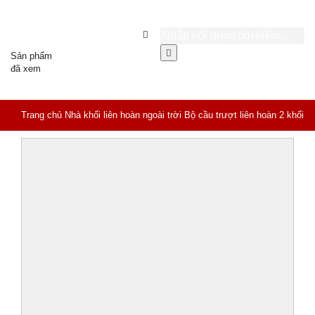
Sản phẩm
đã xem
Trang chủ
Nhà khối liên hoàn ngoài trời
Bộ cầu trượt liên hoàn 2 khối
xà đu thể chất HH- 557