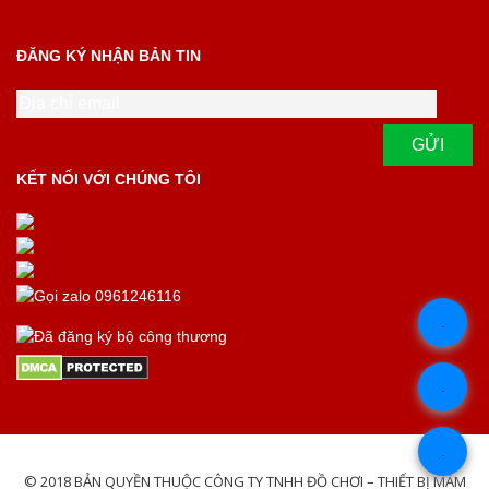
ĐĂNG KÝ NHẬN BẢN TIN
KẾT NỐI VỚI CHÚNG TÔI
.
.
.
© 2018 BẢN QUYỀN THUỘC CÔNG TY TNHH ĐỒ CHƠI – THIẾT BỊ MẦM