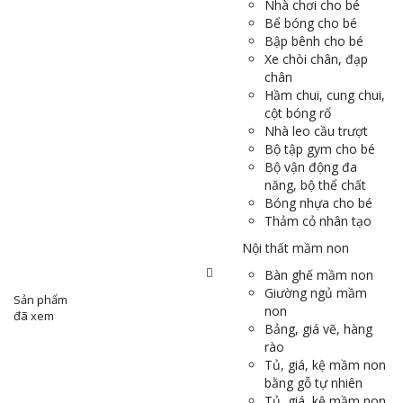
Nhà chơi cho bé
Bể bóng cho bé
Bập bênh cho bé
Xe chòi chân, đạp
chân
Hầm chui, cung chui,
cột bóng rổ
Nhà leo cầu trượt
Bộ tập gym cho bé
Bộ vận động đa
năng, bộ thể chất
Bóng nhựa cho bé
Thảm cỏ nhân tạo
Nội thất mầm non
Bàn ghế mầm non
Giường ngủ mầm
Sản phẩm
non
đã xem
Bảng, giá vẽ, hàng
rào
Tủ, giá, kệ mầm non
bằng gỗ tự nhiên
Tủ, giá, kệ mầm non