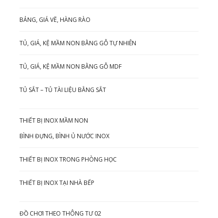
BẢNG, GIÁ VẼ, HÀNG RÀO
TỦ, GIÁ, KỆ MẦM NON BẰNG GỖ TỰ NHIÊN
TỦ, GIÁ, KỆ MẦM NON BẰNG GỖ MDF
TỦ SẮT – TỦ TÀI LIỆU BẰNG SẮT
THIẾT BỊ INOX MẦM NON
BÌNH ĐỰNG, BÌNH Ủ NƯỚC INOX
THIẾT BỊ INOX TRONG PHÒNG HỌC
THIẾT BỊ INOX TẠI NHÀ BẾP
ĐỒ CHƠI THEO THÔNG TƯ 02