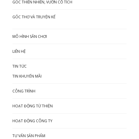
GÓC THIÊN NHIÊN, VƯỜN CỔ TÍCH
GÓC THƠ VÀ TRUYỆN KỂ
MÔ HÌNH SÂN CHƠI
LIÊN HỆ
TIN TỨC
TIN KHUYẾN MÃI
CÔNG TRÌNH
HOẠT ĐỘNG TỪ THIỆN
HOẠT ĐỘNG CÔNG TY
TƯ VẤN SẢN PHẨM