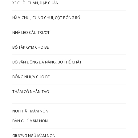
XE CHÒI CHÂN, ĐẠP CHÂN
HẦM CHUI, CUNG CHUI, CỘT BÓNG RỔ
NHÀ LEO CẦU TRƯỢT
BỘ TẬP GYM CHO BÉ
BỘ VẬN ĐỘNG ĐA NĂNG, BỘ THỂ CHẤT
BÓNG NHỰA CHO BÉ
THẢM CỎ NHÂN TẠO
NỘI THẤT MẦM NON
BÀN GHẾ MẦM NON
GIƯỜNG NGỦ MẦM NON