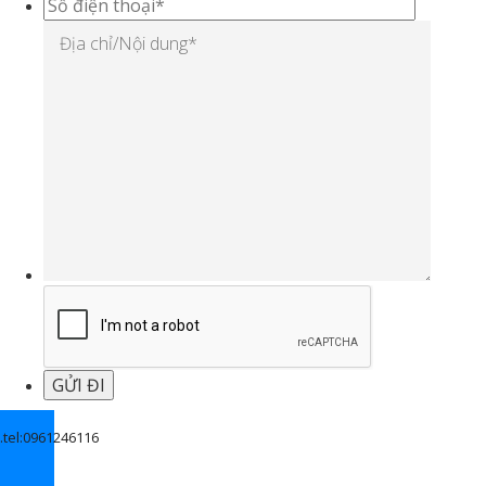
.
tel:0961246116