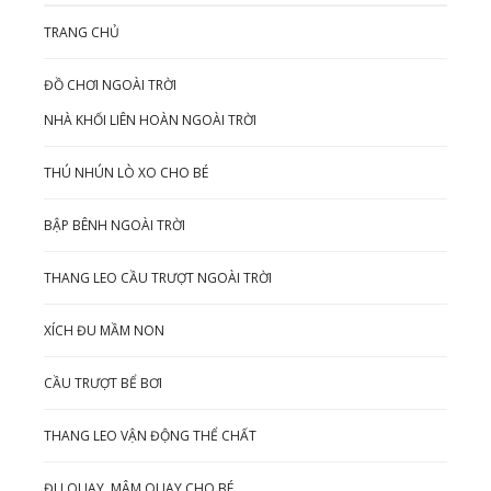
TRANG CHỦ
ĐỒ CHƠI NGOÀI TRỜI
NHÀ KHỐI LIÊN HOÀN NGOÀI TRỜI
THÚ NHÚN LÒ XO CHO BÉ
BẬP BÊNH NGOÀI TRỜI
THANG LEO CẦU TRƯỢT NGOÀI TRỜI
XÍCH ĐU MẦM NON
CẦU TRƯỢT BỂ BƠI
THANG LEO VẬN ĐỘNG THỂ CHẤT
ĐU QUAY, MÂM QUAY CHO BÉ