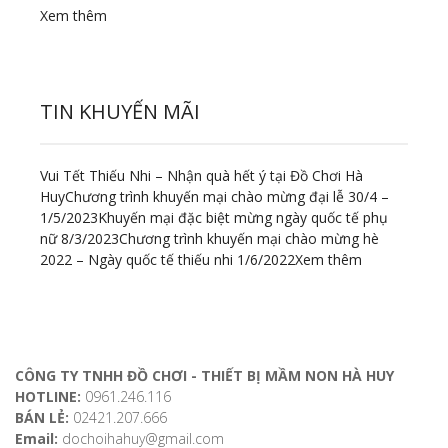
Xem thêm
TIN KHUYẾN MÃI
Vui Tết Thiếu Nhi – Nhận quà hết ý tại Đồ Chơi Hà
Huy
Chương trình khuyến mại chào mừng đại lễ 30/4 –
1/5/2023
Khuyến mại đặc biệt mừng ngày quốc tế phụ
nữ 8/3/2023
Chương trình khuyến mại chào mừng hè
2022 – Ngày quốc tế thiếu nhi 1/6/2022
Xem thêm
ĐỊA CHỈ LIÊN HỆ
CÔNG TY TNHH ĐỒ CHƠI - THIẾT BỊ MẦM NON HÀ HUY
HOTLINE:
0961.246.116
BÁN LẺ:
02421.207.666
Email:
dochoihahuy@gmail.com