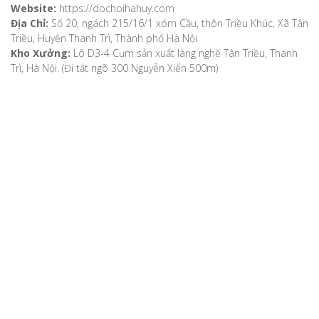
Website:
https://dochoihahuy.com
Địa Chỉ:
Số 20, ngách 215/16/1 xóm Cầu, thôn Triều Khúc, Xã Tân
Triều, Huyện Thanh Trì, Thành phố Hà Nội
Kho Xưởng:
Lô D3-4 Cụm sản xuất làng nghề Tân Triều, Thanh
Trì, Hà Nội. (Đi tắt ngõ 300 Nguyễn Xiển 500m)
VỀ CHÚNG TÔI
Giới thiệu
Video
Bản đồ chỉ dẫn
Chính sách khách hàng
Hướng dẫn mua hàng
Hướng dẫn thanh toán
Phương thức vận chuyển
Chính sách bảo mật
Chính sách đổi, trả hàng, hoàn tiền
Chính sách bảo hành