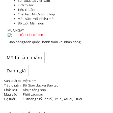
Sản xuất tại:
Việt Nam
Kích thước:
Tiêu chuẩn:
Chất liệu:
Nhựa tổng hợp
Màu sắc
: Phối nhiều màu
Độ tuổi:
Mầm non
MUA NGAY
SƠ ĐỒ CHỈ ĐƯỜNG
Giao hàng toàn quốc
Thanh toán khi nhận hàng
Mô tả sản phẩm
Đánh giá
Sản xuất tại:
Việt Nam
Tiêu chuẩn:
Bộ Giáo dục và Đào tạo
Chất liệu:
Nhựa tổng hợp
Màu sắc:
Phối các màu
Độ tuổi:
18 tháng tuổi, 2 tuổi, 3 tuổi, 4 tuổi, 5 tuổi