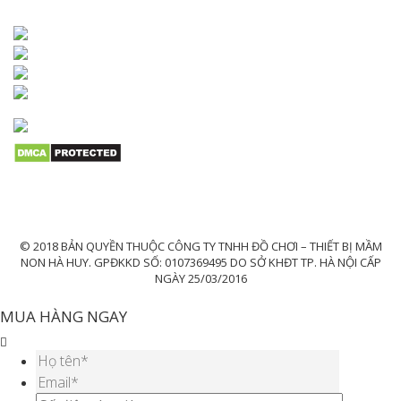
© 2018 BẢN QUYỀN THUỘC CÔNG TY TNHH ĐỒ CHƠI – THIẾT BỊ MẦM
NON HÀ HUY. GPĐKKD SỐ: 0107369495 DO SỞ KHĐT TP. HÀ NỘI CẤP
NGÀY 25/03/2016
MUA HÀNG NGAY