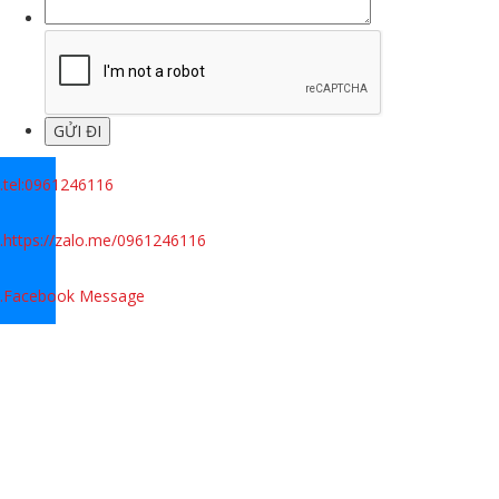
.
tel:0961246116
.
https://zalo.me/0961246116
.
Facebook Message