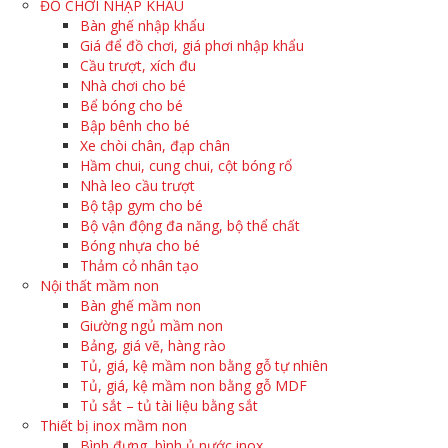
ĐỒ CHƠI NHẬP KHẨU
Bàn ghế nhập khẩu
Giá để đồ chơi, giá phơi nhập khẩu
Cầu trượt, xích đu
Nhà chơi cho bé
Bể bóng cho bé
Bập bênh cho bé
Xe chòi chân, đạp chân
Hầm chui, cung chui, cột bóng rổ
Nhà leo cầu trượt
Bộ tập gym cho bé
Bộ vận động đa năng, bộ thể chất
Bóng nhựa cho bé
Thảm cỏ nhân tạo
Nội thất mầm non
Bàn ghế mầm non
Giường ngủ mầm non
Bảng, giá vẽ, hàng rào
Tủ, giá, kệ mầm non bằng gỗ tự nhiên
Tủ, giá, kệ mầm non bằng gỗ MDF
Tủ sắt – tủ tài liệu bằng sắt
Thiết bị inox mầm non
Bình đựng, bình ủ nước inox