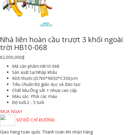
Nhà liên hoàn cầu trượt 3 khối ngoài
trời HB10-068
62,000,000
₫
Mã sản phẩm:
HB10-068
Sản xuất tại:
Nhập khẩu
Kích thước:
(D700*R650*C330)cm
Tiêu chuẩn:
Bộ giáo dục và đào tạo
Chất liệu:
Ống sắt + nhựa cao cấp
Màu sắc
: Phối các màu
Độ tuổi:
2 - 5 tuổi
MUA NGAY
SƠ ĐỒ CHỈ ĐƯỜNG
Giao hàng toàn quốc
Thanh toán khi nhận hàng