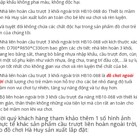
ập khẩu không phai màu, không độc hại.
Nhà liên hoàn cầu trượt 3 khối ngoài trời HB10-068 do Thiết bị mầm
n Hà Huy sản xuất luôn an toàn cho bé khi vui chơi và rèn luyện.
Và tuyệt đối không chứa các chất độc hại trong sản phẩm đồ chơi trẻ
 của chúng tôi.
Nhà liên hoàn cầu trượt 3 khối ngoài trời HB10-068 với kích thước xá
nh: D700*R650*C330cm bao gồm các chi tiết: nhà liên hoàn 3 khối,
ang leo bằng sắt, thang bò bằng nhựa nhập khẩu, cầu trượt đơn, cùn
i một số phụ kiện như vách nhựa, ống chui, trang trí đầu cột,.…là sự l
ọn tốt nhất cho không gian vui chơi và rèn luyện thể chất của bé.
Nhà liên hoàn cầu trượt 3 khối ngoài trời HB10-068 là
đồ chơi ngoài
ời
chất lượng cho trẻ mầm non hỗ trợ cho các bé nhỏ đang độ tuổi
m non vui chơi tự nhiên, tăng sự năng động và tư duy hơn.
Bộ liên hoàn ngoài trời 3 khối cầu trượt đa năng HB10-068 với thiết k
n giản, thân thiện không những vừa tiện lợi mà còn rất an toàn cho
c bé mầm non khi vui chơi.
ời quý khách hàng tham khảo thêm 1 số hình ảnh
hực tế khác sản phẩm cầu trượt liên hoàn ngoài trời
o đồ chơi Hà Huy sản xuất lắp đặt: