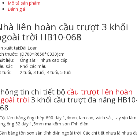
Mô tả sản phẩm
Đánh giá
Nhà liên hoàn cầu trượt 3 khối
ngoài trời HB10-068
n xuất tại:
Đài Loan
ch thước:
(D700*R650*C330)cm
ất liệu:
Ống sắt + nhựa cao cấp
àu sắc:
Phối các màu
 tuổi:
2 tuổi, 3 tuổi, 4 tuổi, 5 tuổi
hông tin chi tiết bộ
cầu trượt liên hoàn
goài trời
3 khối cầu trượt đa năng HB10
68
Cột làm bằng ống thép #90 dày 1,4mm, lan can, vách sắt, tay vịn làm
ng ống 32 dày 1,5mm mạ kẽm sơn tĩnh điện.
Sàn bằng tôn sơn sần tĩnh điện ngoài trời. Các chi tiết nhựa là nhựa đ