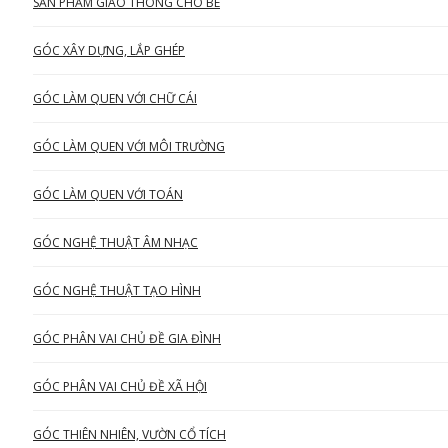
SẢN PHẨM GIAO THÔNG CHO BÉ
GÓC XÂY DỰNG, LẮP GHÉP
GÓC LÀM QUEN VỚI CHỮ CÁI
GÓC LÀM QUEN VỚI MÔI TRƯỜNG
GÓC LÀM QUEN VỚI TOÁN
GÓC NGHỆ THUẬT ÂM NHẠC
GÓC NGHỆ THUẬT TẠO HÌNH
GÓC PHÂN VAI CHỦ ĐỀ GIA ĐÌNH
GÓC PHÂN VAI CHỦ ĐỀ XÃ HỘI
GÓC THIÊN NHIÊN, VƯỜN CỔ TÍCH