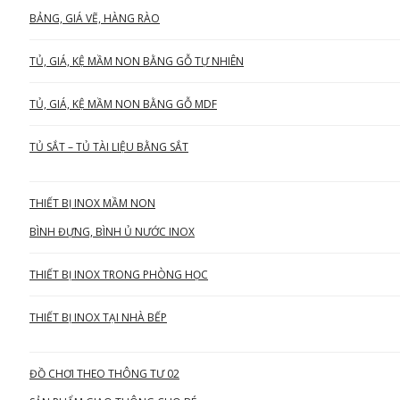
BẢNG, GIÁ VẼ, HÀNG RÀO
TỦ, GIÁ, KỆ MẦM NON BẰNG GỖ TỰ NHIÊN
TỦ, GIÁ, KỆ MẦM NON BẰNG GỖ MDF
TỦ SẮT – TỦ TÀI LIỆU BẰNG SẮT
THIẾT BỊ INOX MẦM NON
BÌNH ĐỰNG, BÌNH Ủ NƯỚC INOX
THIẾT BỊ INOX TRONG PHÒNG HỌC
THIẾT BỊ INOX TẠI NHÀ BẾP
ĐỒ CHƠI THEO THÔNG TƯ 02