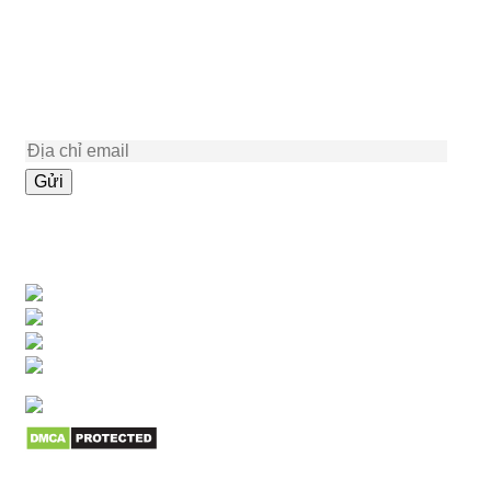
Top 5 mẫu cầu trượt liên hoàn ngoài trời 1 khối cho sân khu
tập thể?
ĐĂNG KÝ NHẬN BẢN TIN
KẾT NỐI VỚI CHÚNG TÔI