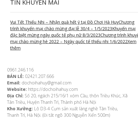
TIN KHUYẾN MÃI
Vui Tết Thiếu Nhi – Nhận quà hết ý tại Đồ Chơi Hà Huy
Chương
trình khuyến mại chào mừng đại lễ 30/4 – 1/5/2023
Khuyến mại
đặc biệt mừng ngày quốc tế phụ nữ 8/3/2023
Chương trình khuy
mại chào mừng hè 2022 – Ngày quốc tế thiếu nhi 1/6/2022
Xem
thêm
0961.246.116
BÁN LẺ:
02421.207.666
Email:
dochoihahuy@gmail.com
Website:
https://dochoihahuy.com
Địa Chỉ:
Số 20, ngách 215/16/1 xóm Cầu, thôn Triều Khúc, Xã
Tân Triều, Huyện Thanh Trì, Thành phố Hà Nội
Kho Xưởng:
Lô D3-4 Cụm sản xuất làng nghề Tân Triều,
Thanh Trì, Hà Nội. (Đi tắt ngõ 300 Nguyễn Xiển 500m)
VỀ CHÚNG TÔI