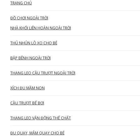
TRANG CHỦ
ĐỒ CHƠI NGOÀI TRỜI
NHÀ KHỐI LIÊN HOÀN NGOÀI TRỜI
THÚ NHÚN LÒ XO CHO BÉ
BẬP BÊNH NGOÀI TRỜI
THANG LEO CẦU TRƯỢT NGOÀI TRỜI
XÍCH ĐU MẦM NON
CẦU TRƯỢT BỂ BƠI
THANG LEO VẬN ĐỘNG THỂ CHẤT
ĐU QUAY, MÂM QUAY CHO BÉ