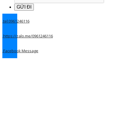
.
tel:0961246116
.
https://zalo.me/0961246116
.
Facebook Message