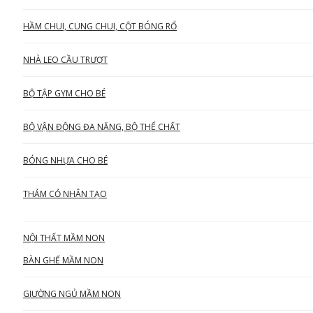
HẦM CHUI, CUNG CHUI, CỘT BÓNG RỔ
NHÀ LEO CẦU TRƯỢT
BỘ TẬP GYM CHO BÉ
BỘ VẬN ĐỘNG ĐA NĂNG, BỘ THỂ CHẤT
BÓNG NHỰA CHO BÉ
THẢM CỎ NHÂN TẠO
NỘI THẤT MẦM NON
BÀN GHẾ MẦM NON
GIƯỜNG NGỦ MẦM NON