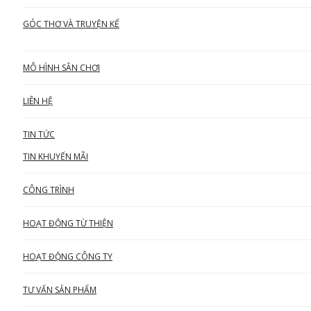
GÓC THƠ VÀ TRUYỆN KỂ
MÔ HÌNH SÂN CHƠI
LIÊN HỆ
TIN TỨC
TIN KHUYẾN MÃI
CÔNG TRÌNH
HOẠT ĐỘNG TỪ THIỆN
HOẠT ĐỘNG CÔNG TY
TƯ VẤN SẢN PHẨM