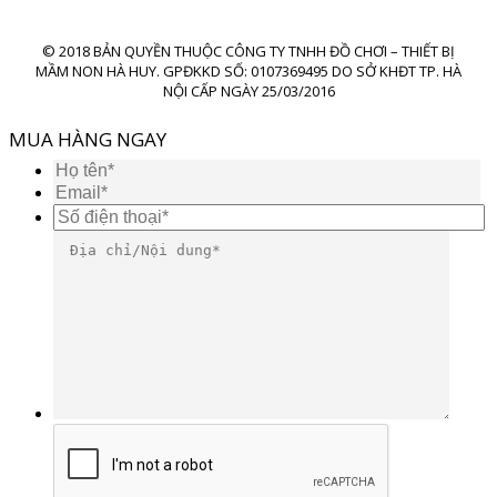
© 2018 BẢN QUYỀN THUỘC CÔNG TY TNHH ĐỒ CHƠI – THIẾT BỊ
MẦM NON HÀ HUY. GPĐKKD SỐ: 0107369495 DO SỞ KHĐT TP. HÀ
NỘI CẤP NGÀY 25/03/2016
MUA HÀNG NGAY