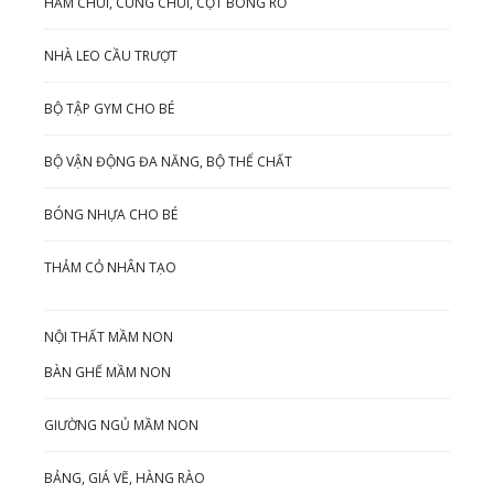
HẦM CHUI, CUNG CHUI, CỘT BÓNG RỔ
NHÀ LEO CẦU TRƯỢT
BỘ TẬP GYM CHO BÉ
BỘ VẬN ĐỘNG ĐA NĂNG, BỘ THỂ CHẤT
BÓNG NHỰA CHO BÉ
THẢM CỎ NHÂN TẠO
NỘI THẤT MẦM NON
BÀN GHẾ MẦM NON
GIƯỜNG NGỦ MẦM NON
BẢNG, GIÁ VẼ, HÀNG RÀO