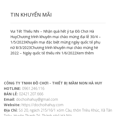
TIN KHUYẾN MÃI
Vui Tết Thiếu Nhi – Nhận quà hết ý tại Đồ Chơi Hà
Huy
Chương trình khuyến mại chào mừng đại lễ 30/4 –
1/5/2023
Khuyến mại đặc biệt mừng ngày quốc tế phụ
nữ 8/3/2023
Chương trình khuyến mại chào mừng hè
2022 – Ngày quốc tế thiếu nhi 1/6/2022
Xem thêm
ĐỊA CHỈ LIÊN HỆ
CÔNG TY TNHH ĐỒ CHƠI - THIẾT BỊ MẦM NON HÀ HUY
HOTLINE:
0961.246.116
BÁN LẺ:
02421.207.666
Email:
dochoihahuy@gmail.com
Website:
https://dochoihahuy.com
Địa Chỉ:
Số 20, ngách 215/16/1 xóm Cầu, thôn Triều Khúc, Xã Tân
Triều, Huyện Thanh Trì, Thành phố Hà Nội