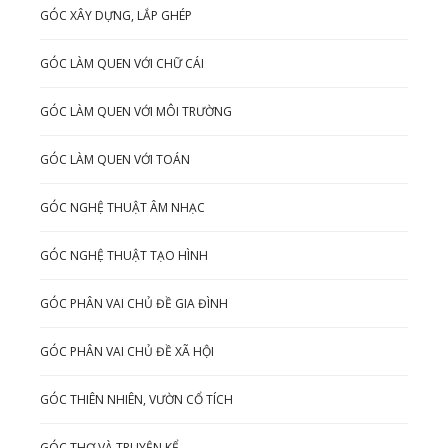
GÓC XÂY DỰNG, LẮP GHÉP
GÓC LÀM QUEN VỚI CHỮ CÁI
GÓC LÀM QUEN VỚI MÔI TRƯỜNG
GÓC LÀM QUEN VỚI TOÁN
GÓC NGHỆ THUẬT ÂM NHẠC
GÓC NGHỆ THUẬT TẠO HÌNH
GÓC PHÂN VAI CHỦ ĐỀ GIA ĐÌNH
GÓC PHÂN VAI CHỦ ĐỀ XÃ HỘI
GÓC THIÊN NHIÊN, VƯỜN CỔ TÍCH
GÓC THƠ VÀ TRUYỆN KỂ