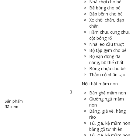
Nhà chơi cho bé
Bể bóng cho bé
Bập bênh cho bé
Xe chòi chân, đạp
chân
Hầm chui, cung chui,
cột bóng rổ
Nhà leo cầu trượt
Bộ tập gym cho bé
Bộ vận động đa
năng, bộ thể chất
Bóng nhựa cho bé
Thảm cỏ nhân tạo
Nội thất mầm non
Bàn ghế mầm non
Giường ngủ mầm
Sản phẩm
non
đã xem
Bảng, giá vẽ, hàng
rào
Tủ, giá, kệ mầm non
bằng gỗ tự nhiên
Tủ, giá, kệ mầm non