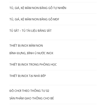
TỦ, GIÁ, KỆ MẦM NON BẰNG GỖ TỰ NHIÊN
TỦ, GIÁ, KỆ MẦM NON BẰNG GỖ MDF
TỦ SẮT – TỦ TÀI LIỆU BẰNG SẮT
THIẾT BỊ INOX MẦM NON
BÌNH ĐỰNG, BÌNH Ủ NƯỚC INOX
THIẾT BỊ INOX TRONG PHÒNG HỌC
THIẾT BỊ INOX TẠI NHÀ BẾP
ĐỒ CHƠI THEO THÔNG TƯ 02
SẢN PHẨM GIAO THÔNG CHO BÉ