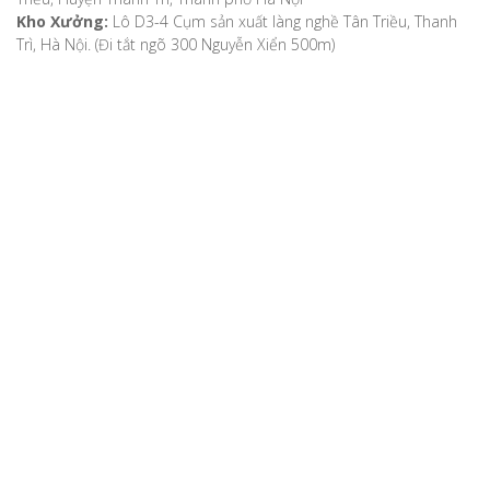
Kho Xưởng:
Lô D3-4 Cụm sản xuất làng nghề Tân Triều, Thanh
Trì, Hà Nội. (Đi tắt ngõ 300 Nguyễn Xiển 500m)
VỀ CHÚNG TÔI
Giới thiệu
Video
Bản đồ chỉ dẫn
Chính sách khách hàng
Hướng dẫn mua hàng
Hướng dẫn thanh toán
Phương thức vận chuyển
Chính sách bảo mật
Chính sách đổi, trả hàng, hoàn tiền
Chính sách bảo hành
TIN TỨC