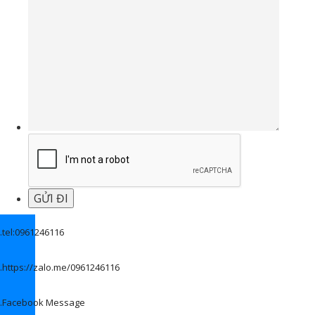
.
tel:0961246116
.
https://zalo.me/0961246116
.
Facebook Message