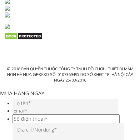
© 2018 BẢN QUYỀN THUỘC CÔNG TY TNHH ĐỒ CHƠI – THIẾT BỊ MẦM
NON HÀ HUY. GPĐKKD SỐ: 0107369495 DO SỞ KHĐT TP. HÀ NỘI CẤP
NGÀY 25/03/2016
MUA HÀNG NGAY