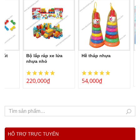
 nút
Bộ lắp ráp xe lửa
Hề tháp nhựa
B
nhựa nhỏ
d
220,000
₫
54,000
₫
L
HỖ TRỢ TRỰC TUYẾN