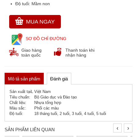
Độ tuổi:
Mầm non
THẢM CỎ NHÂN TẠO
GÓC THIÊN NHIÊN, VƯỜN CỔ TÍCH
MUA NGAY
GÓC THƠ VÀ TRUYỆN KỂ
SƠ ĐỒ CHỈ ĐƯỜNG
Giao hàng
Thanh toán khi
toàn quốc
nhận hàng
Mô tả sản phẩm
Đánh giá
Sản xuất tạiL
Việt Nam
Tiêu chuẩn:
Bộ Giáo dục và Đào tạo
Chất liệu:
Nhựa tổng hợp
Màu sắc:
Phối các màu
Độ tuổi:
18 tháng tuổi, 2 tuổi, 3 tuổi, 4 tuổi, 5 tuổi
‹
›
SẢN PHẨM LIÊN QUAN