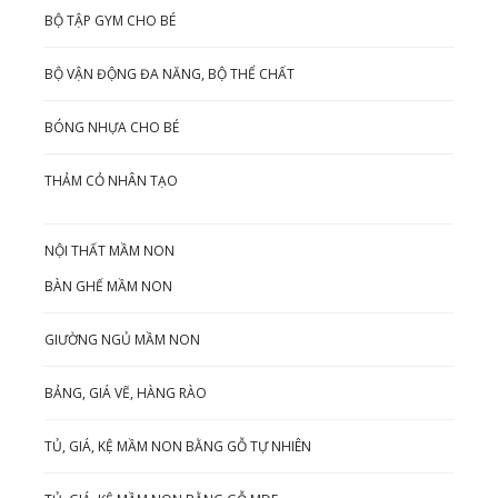
BỘ TẬP GYM CHO BÉ
BỘ VẬN ĐỘNG ĐA NĂNG, BỘ THỂ CHẤT
BÓNG NHỰA CHO BÉ
THẢM CỎ NHÂN TẠO
NỘI THẤT MẦM NON
BÀN GHẾ MẦM NON
GIƯỜNG NGỦ MẦM NON
BẢNG, GIÁ VẼ, HÀNG RÀO
TỦ, GIÁ, KỆ MẦM NON BẰNG GỖ TỰ NHIÊN