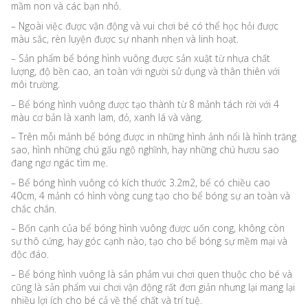
mầm non và các bạn nhỏ.
– Ngoài việc được vận động và vui chơi bé có thể học hỏi được
màu sắc, rèn luyện được sự nhanh nhẹn và linh hoạt.
– Sản phẩm bể bóng hình vuông được sản xuật từ nhựa chất
lượng, độ bền cao, an toàn với người sử dụng và thân thiên với
môi trường.
– Bể bóng hình vuông được tạo thành từ 8 mảnh tách rời với 4
màu cơ bản là xanh lam, đỏ, xanh lá và vàng.
– Trên mỗi mảnh bể bóng được in những hình ảnh nổi là hình trăng
sao, hình những chú gấu ngộ nghĩnh, hay những chú hươu sao
đang ngơ ngác tìm mẹ.
– Bể bóng hình vuông có kích thước 3.2m2, bể có chiều cao
40cm, 4 mảnh có hình vòng cung tạo cho bể bóng sự an toàn và
chắc chắn.
– Bốn cạnh của bể bóng hình vuông được uốn cong, không còn
sự thô cứng, hay góc cạnh nào, tạo cho bể bóng sự mềm mại và
độc đáo.
– Bể bóng hình vuông là sản phảm vui chơi quen thuộc cho bé và
cũng là sản phẩm vui chơi vận động rất đơn giản nhưng lại mang lại
nhiều lợi ích cho bé cả về thể chất và trí tuệ.