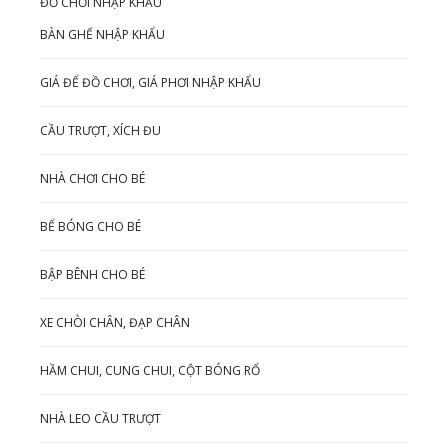
ĐỒ CHƠI NHẬP KHẨU
BÀN GHẾ NHẬP KHẨU
GIÁ ĐỂ ĐỒ CHƠI, GIÁ PHƠI NHẬP KHẨU
CẦU TRƯỢT, XÍCH ĐU
NHÀ CHƠI CHO BÉ
BỂ BÓNG CHO BÉ
BẬP BÊNH CHO BÉ
XE CHÒI CHÂN, ĐẠP CHÂN
HẦM CHUI, CUNG CHUI, CỘT BÓNG RỔ
NHÀ LEO CẦU TRƯỢT