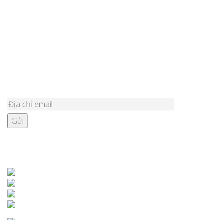
Lắp đặt đồ chơi ngoài trời cho sân resort tại Sóc Sơn
Lắp đặt đồ chơi ngoài trời cho sân nhà văn hóa Quảng Bình
Top 5 mẫu cầu trượt liên hoàn ngoài trời 1 khối cho sân khu tập
thể?
ĐĂNG KÝ NHẬN BẢN TIN
KẾT NỐI VỚI CHÚNG TÔI