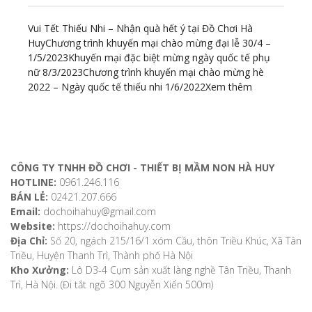
Vui Tết Thiếu Nhi – Nhận quà hết ý tại Đồ Chơi Hà
Huy
Chương trình khuyến mại chào mừng đại lễ 30/4 –
1/5/2023
Khuyến mại đặc biệt mừng ngày quốc tế phụ
nữ 8/3/2023
Chương trình khuyến mại chào mừng hè
2022 – Ngày quốc tế thiếu nhi 1/6/2022
Xem thêm
ĐỊA CHỈ LIÊN HỆ
CÔNG TY TNHH ĐỒ CHƠI - THIẾT BỊ MẦM NON HÀ HUY
HOTLINE:
0961.246.116
BÁN LẺ:
02421.207.666
Email:
dochoihahuy@gmail.com
Website:
https://dochoihahuy.com
Địa Chỉ:
Số 20, ngách 215/16/1 xóm Cầu, thôn Triều Khúc, Xã Tân
Triều, Huyện Thanh Trì, Thành phố Hà Nội
Kho Xưởng:
Lô D3-4 Cụm sản xuất làng nghề Tân Triều, Thanh
Trì, Hà Nội. (Đi tắt ngõ 300 Nguyễn Xiển 500m)