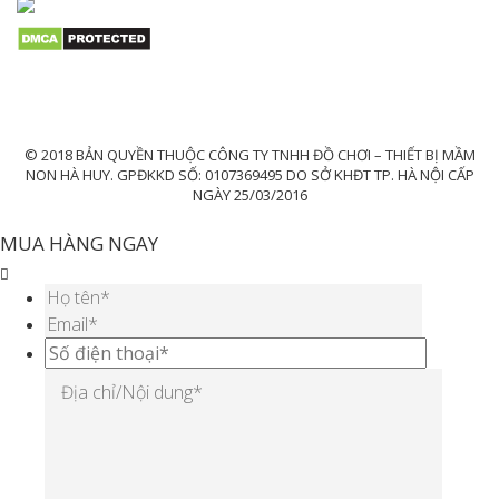
© 2018 BẢN QUYỀN THUỘC CÔNG TY TNHH ĐỒ CHƠI – THIẾT BỊ MẦM
NON HÀ HUY. GPĐKKD SỐ: 0107369495 DO SỞ KHĐT TP. HÀ NỘI CẤP
NGÀY 25/03/2016
MUA HÀNG NGAY