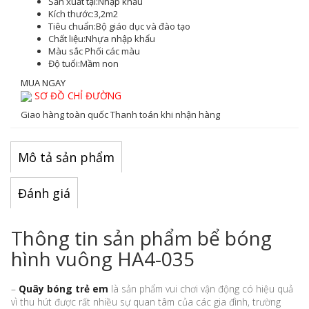
Sản xuất tại:
Nhập khẩu
Kích thước:
3,2m2
Tiêu chuẩn:
Bộ giáo dục và đào tạo
Chất liệu:
Nhựa nhập khẩu
Màu sắc
Phối các màu
Độ tuổi:
Mầm non
MUA NGAY
SƠ ĐỒ CHỈ ĐƯỜNG
Giao hàng toàn quốc
Thanh toán khi nhận hàng
Mô tả sản phẩm
Đánh giá
Thông tin sản phẩm bể bóng
hình vuông HA4-035
–
Quây bóng trẻ em
là sản phẩm vui chơi vận động có hiệu quả
vì thu hút được rất nhiều sự quan tâm của các gia đình, trường