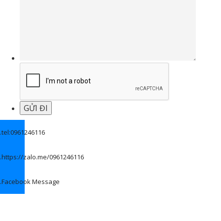
.
tel:0961246116
.
https://zalo.me/0961246116
.
Facebook Message