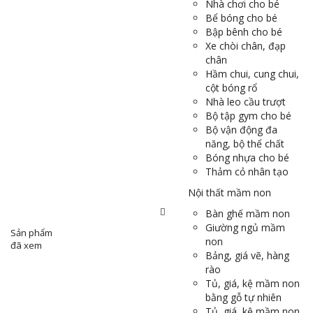
Nhà chơi cho bé
Bể bóng cho bé
Bập bênh cho bé
Xe chòi chân, đạp
chân
Hầm chui, cung chui,
cột bóng rổ
Nhà leo cầu trượt
Bộ tập gym cho bé
Bộ vận động đa
năng, bộ thể chất
Bóng nhựa cho bé
Thảm cỏ nhân tạo
Nội thất mầm non
Bàn ghế mầm non
Giường ngủ mầm
Sản phẩm
non
đã xem
Bảng, giá vẽ, hàng
rào
Tủ, giá, kệ mầm non
bằng gỗ tự nhiên
Tủ, giá, kệ mầm non