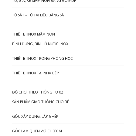
TỦ, GIÁ, KỆ MẦM NON BẰNG GỖ MDF
TỦ SẮT – TỦ TÀI LIỆU BẰNG SẮT
THIẾT BỊ INOX MẦM NON
BÌNH ĐỰNG, BÌNH Ủ NƯỚC INOX
THIẾT BỊ INOX TRONG PHÒNG HỌC
THIẾT BỊ INOX TẠI NHÀ BẾP
ĐỒ CHƠI THEO THÔNG TƯ 02
SẢN PHẨM GIAO THÔNG CHO BÉ
GÓC XÂY DỰNG, LẮP GHÉP
GÓC LÀM QUEN VỚI CHỮ CÁI