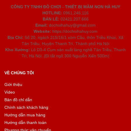
CÔNG TY TNHH ĐỒ CHƠI - THIẾT BỊ MẦM NON HÀ HUY
HOTLINE:
0961.246.116
BÁN LẺ:
02421.207.666
Email:
dochoihahuy@gmail.com
Website:
https://dochoihahuy.com
Địa Chỉ:
Số 20, ngách 215/16/1 xóm Cầu, thôn Triều Khúc, Xã
Tân Triều, Huyện Thanh Trì, Thành phố Hà Nội
Kho Xưởng:
Lô D3-4 Cụm sản xuất làng nghề Tân Triều, Thanh
Trì, Hà Nội. (Đi tắt ngõ 300 Nguyễn Xiển 500m)
VỀ CHÚNG TÔI
Giới thiệu
Video
Bản đồ chỉ dẫn
Chính sách khách hàng
Hướng dẫn mua hàng
Hướng dẫn thanh toán
Phương thức vận chuyển