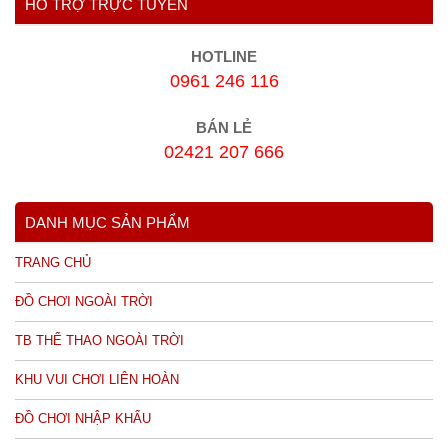
HỖ TRỢ TRỰC TUYẾN
HOTLINE
0961 246 116
BÁN LẺ
02421 207 666
DANH MỤC SẢN PHẨM
TRANG CHỦ
ĐỒ CHƠI NGOÀI TRỜI
TB THỂ THAO NGOÀI TRỜI
KHU VUI CHƠI LIÊN HOÀN
ĐỒ CHƠI NHẬP KHẨU