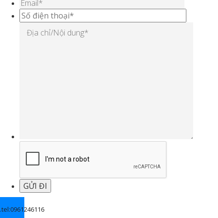
.
tel:0961246116