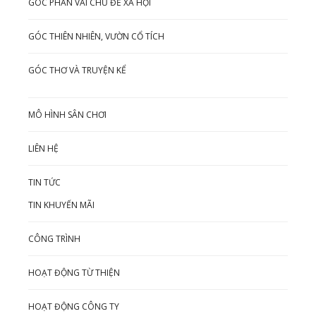
GÓC PHÂN VAI CHỦ ĐỀ XÃ HỘI
GÓC THIÊN NHIÊN, VƯỜN CỔ TÍCH
GÓC THƠ VÀ TRUYỆN KỂ
MÔ HÌNH SÂN CHƠI
LIÊN HỆ
TIN TỨC
TIN KHUYẾN MÃI
CÔNG TRÌNH
HOẠT ĐỘNG TỪ THIỆN
HOẠT ĐỘNG CÔNG TY