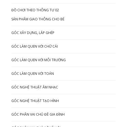
ĐỒ CHƠI THEO THÔNG TƯ 02
SẢN PHẨM GIAO THÔNG CHO BÉ
GÓC XÂY DỰNG, LẮP GHÉP
GÓC LÀM QUEN VỚI CHỮ CÁI
GÓC LÀM QUEN VỚI MÔI TRƯỜNG
GÓC LÀM QUEN VỚI TOÁN
GÓC NGHỆ THUẬT ÂM NHẠC
GÓC NGHỆ THUẬT TẠO HÌNH
GÓC PHÂN VAI CHỦ ĐỀ GIA ĐÌNH