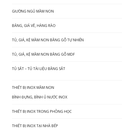
GIƯỜNG NGỦ MẦM NON
BẢNG, GIÁ VẼ, HÀNG RÀO
TỦ, GIÁ, KỆ MẦM NON BẰNG GỖ TỰ NHIÊN
TỦ, GIÁ, KỆ MẦM NON BẰNG GỖ MDF
TỦ SẮT – TỦ TÀI LIỆU BẰNG SẮT
THIẾT BỊ INOX MẦM NON
BÌNH ĐỰNG, BÌNH Ủ NƯỚC INOX
THIẾT BỊ INOX TRONG PHÒNG HỌC
THIẾT BỊ INOX TẠI NHÀ BẾP