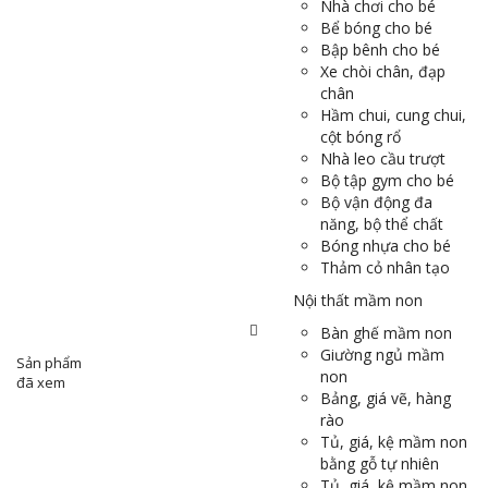
Nhà chơi cho bé
Bể bóng cho bé
Bập bênh cho bé
Xe chòi chân, đạp
chân
Hầm chui, cung chui,
cột bóng rổ
Nhà leo cầu trượt
Bộ tập gym cho bé
Bộ vận động đa
năng, bộ thể chất
Bóng nhựa cho bé
Thảm cỏ nhân tạo
Nội thất mầm non
Bàn ghế mầm non
Giường ngủ mầm
Sản phẩm
non
đã xem
Bảng, giá vẽ, hàng
rào
Tủ, giá, kệ mầm non
bằng gỗ tự nhiên
Tủ, giá, kệ mầm non