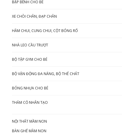
BẬP BÊNH CHO BÉ
XE CHÒI CHÂN, ĐẠP CHÂN
HẦM CHUI, CUNG CHUI, CỘT BÓNG RỔ
NHÀ LEO CẦU TRƯỢT
BỘ TẬP GYM CHO BÉ
BỘ VẬN ĐỘNG ĐA NĂNG, BỘ THỂ CHẤT
BÓNG NHỰA CHO BÉ
THẢM CỎ NHÂN TẠO
NỘI THẤT MẦM NON
BÀN GHẾ MẦM NON