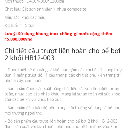
Kích thước: D400*R300*C300cm
Chất liệu: Sắt sơn tĩnh điện + nhựa composite
Màu sắc: Phối các màu
Độ tuổi: 1 –5 tuổi
Lưu ý: Sử dụng khung inox chống gỉ nước cộng thêm
15.000.000vnđ
Chi tiết
cầu trượt liên hoàn cho bể bơi
2 khối HB12-003
– Được thiết kế đa năng, 2 khối bao gồm các chi tiết: 1 máng trượt
đơn, 1 máng trượt đôi, 1 cầu thang, các chi tiết phụ kiện trang trí
như lá cây, cơm bướm.
– Sản phẩm được sản xuất bằng chất liệu sắt sơn tĩnh điện hoàn
toàn, nhựa cao cấp nhập khẩu. Mang lại sự an toàn với sức khỏe
của các bé khi vui chơi, tiếp xúc.
– Sản phẩm đảm bảo độ bền trong môi trường sử dụng là bể bơi,
môi trường ngoài trời.
– Bộ sản phẩm cầu trượt liên hoàn cho bể bơi 2 khối HB12-003
được sản xuất với kích thước phù hợp cho bể bơi rộng, vừa. Cho