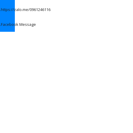
.
https://zalo.me/0961246116
.
Facebook Message