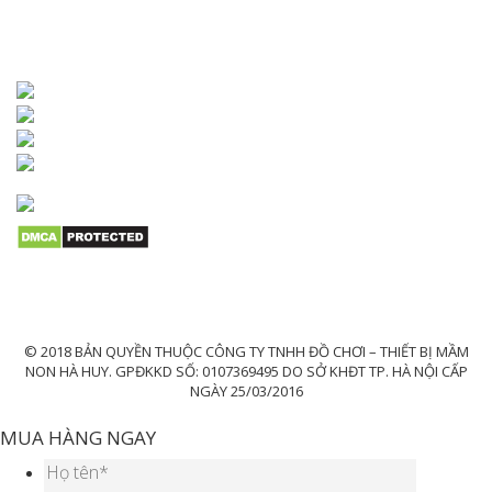
KẾT NỐI VỚI CHÚNG TÔI
© 2018 BẢN QUYỀN THUỘC CÔNG TY TNHH ĐỒ CHƠI – THIẾT BỊ MẦM
NON HÀ HUY. GPĐKKD SỐ: 0107369495 DO SỞ KHĐT TP. HÀ NỘI CẤP
NGÀY 25/03/2016
MUA HÀNG NGAY