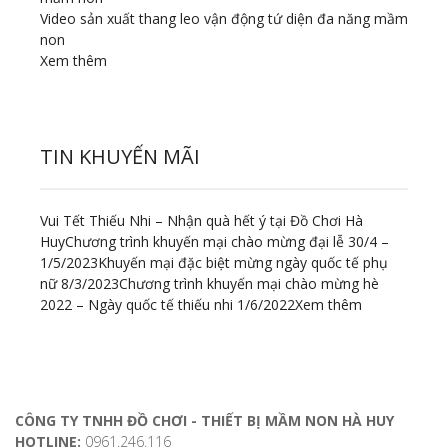
Video sản xuất thang leo vận động tứ diện đa năng mầm
non
Xem thêm
TIN KHUYẾN MÃI
Vui Tết Thiếu Nhi – Nhận quà hết ý tại Đồ Chơi Hà
Huy
Chương trình khuyến mại chào mừng đại lễ 30/4 –
1/5/2023
Khuyến mại đặc biệt mừng ngày quốc tế phụ
nữ 8/3/2023
Chương trình khuyến mại chào mừng hè
2022 – Ngày quốc tế thiếu nhi 1/6/2022
Xem thêm
ĐỊA CHỈ LIÊN HỆ
CÔNG TY TNHH ĐỒ CHƠI - THIẾT BỊ MẦM NON HÀ HUY
HOTLINE:
0961.246.116