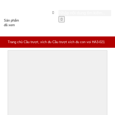
Sản phẩm
đã xem
Trang chủ
Cầu trượt, xích đu
Cầu trượt xích đu con voi HA3-021