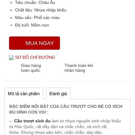
Tiêu chuẩn:
Châu Âu
Chất liệu:
Nhựa nhập khẩu
Màu sắc
: Phối các màu
Độ tuổi:
Mầm non
MUA NGAY
SƠ ĐỒ CHỈ ĐƯỜNG
Giao hàng
Thanh toán khi
toàn quốc
nhận hàng
Mô tả sản phẩm
Đánh giá
ĐẶC ĐIỂM NỔI BẬT CỦA CẦU TRƯỢT CHO BÉ CÓ XÍCH
ĐU HÌNH CON VOI :
–
Cầu trượt xích đu
làm từ nhựa nguyên sinh nhập khẩu
từ Hàn Quốc, rất dầy dặn và chắc chắn, xà xích rất
khỏe. Khung nhựa siêu bền, chắc chắn, dày dặn.