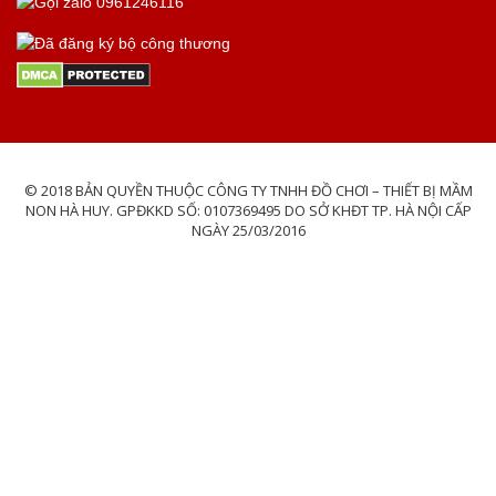
© 2018 BẢN QUYỀN THUỘC CÔNG TY TNHH ĐỒ CHƠI – THIẾT BỊ MẦM
NON HÀ HUY. GPĐKKD SỐ: 0107369495 DO SỞ KHĐT TP. HÀ NỘI CẤP
NGÀY 25/03/2016