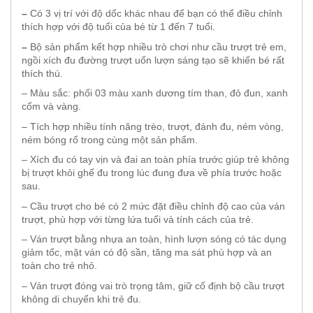
–
Có 3 vị trí với độ dốc khác nhau để bạn có thể điều chỉnh
thích hợp với độ tuổi của bé từ 1 đến 7 tuổi.
–
Bộ sản phẩm kết hợp nhiều trò chơi như cầu trượt trẻ em,
ngồi xích đu đường trượt uốn lượn sáng tạo sẽ khiến bé rất
thích thú.
– Màu sắc: phối 03 màu xanh dương tím than, đỏ đun, xanh
cốm và vàng.
– Tích hợp nhiều tính năng trèo, trượt, đánh đu, ném vòng,
ném bóng rổ trong cùng một sản phẩm.
– Xích đu có tay vịn và đai an toàn phía trước giúp trẻ không
bị trượt khỏi ghế đu trong lúc đung đưa về phía trước hoặc
sau.
– Cầu trượt cho bé có 2 mức đặt điều chỉnh độ cao của ván
trượt, phù hợp với từng lứa tuổi và tính cách của trẻ.
– Ván trượt bằng nhựa an toàn, hình lượn sóng có tác dụng
giảm tốc, mặt ván có độ sần, tăng ma sát phù hợp và an
toàn cho trẻ nhỏ.
– Ván trượt đóng vai trò trọng tâm, giữ cố định bộ cầu trượt
không di chuyển khi trẻ đu.