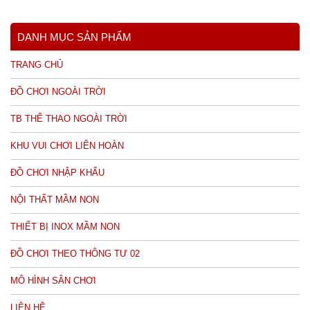
DANH MỤC SẢN PHẨM
TRANG CHỦ
ĐỒ CHƠI NGOÀI TRỜI
TB THỂ THAO NGOÀI TRỜI
KHU VUI CHƠI LIÊN HOÀN
ĐỒ CHƠI NHẬP KHẨU
NỘI THẤT MẦM NON
THIẾT BỊ INOX MẦM NON
ĐỒ CHƠI THEO THÔNG TƯ 02
MÔ HÌNH SÂN CHƠI
LIÊN HỆ