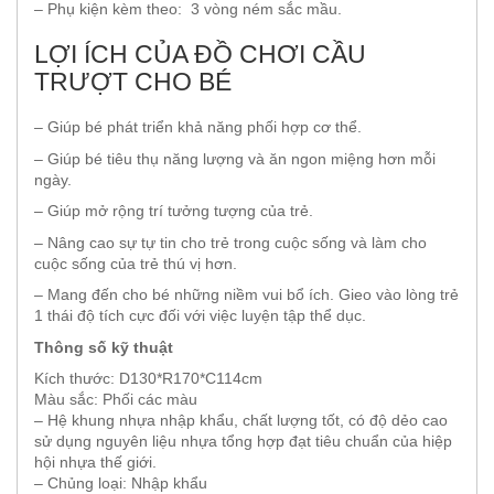
– Phụ kiện kèm theo: 3 vòng ném sắc mầu.
LỢI ÍCH CỦA ĐỒ CHƠI CẦU
TRƯỢT CHO BÉ
– Giúp bé phát triển khả năng phối hợp cơ thể.
– Giúp bé tiêu thụ năng lượng và ăn ngon miệng hơn mỗi
ngày.
– Giúp mở rộng trí tưởng tượng của trẻ.
– Nâng cao sự tự tin cho trẻ trong cuộc sống và làm cho
cuộc sống của trẻ thú vị hơn.
– Mang đến cho bé những niềm vui bổ ích. Gieo vào lòng trẻ
1 thái độ tích cực đối với việc luyện tập thể dục.
Thông số kỹ thuật
Kích thước: D130*R170*C114cm
Màu sắc: Phối các màu
– Hệ khung nhựa nhập khẩu, chất lượng tốt, có độ dẻo cao
sử dụng nguyên liệu nhựa tổng hợp đạt tiêu chuẩn của hiệp
hội nhựa thế giới.
– Chủng loại: Nhập khẩu