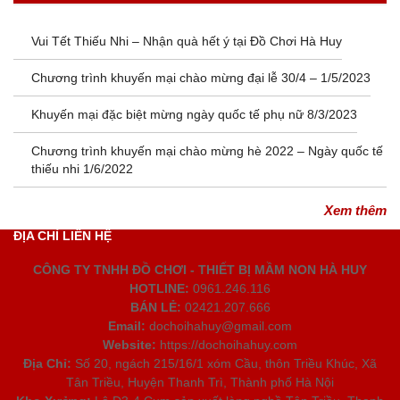
Vui Tết Thiếu Nhi – Nhận quà hết ý tại Đồ Chơi Hà Huy
Chương trình khuyến mại chào mừng đại lễ 30/4 – 1/5/2023
Khuyến mại đặc biệt mừng ngày quốc tế phụ nữ 8/3/2023
Chương trình khuyến mại chào mừng hè 2022 – Ngày quốc tế
thiếu nhi 1/6/2022
Xem thêm
ĐỊA CHỈ LIÊN HỆ
CÔNG TY TNHH ĐỒ CHƠI - THIẾT BỊ MẦM NON HÀ HUY
HOTLINE:
0961.246.116
BÁN LẺ:
02421.207.666
Email:
dochoihahuy@gmail.com
Website:
https://dochoihahuy.com
Địa Chỉ:
Số 20, ngách 215/16/1 xóm Cầu, thôn Triều Khúc, Xã
Tân Triều, Huyện Thanh Trì, Thành phố Hà Nội