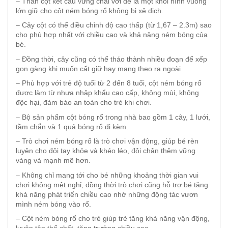
– Thân cột kết cấu vững chãi với đế là một khối hình vuông
lớn giữ cho cột ném bóng rổ không bị xê dịch.
– Cây cột có thể điều chỉnh độ cao thấp (từ 1,67 – 2.3m) sao
cho phù hợp nhất với chiều cao và khả năng ném bóng của
bé.
– Đồng thời, cây cũng có thể tháo thành nhiều đoạn để xếp
gọn gàng khi muốn cất giữ hay mang theo ra ngoài
– Phù hợp với trẻ độ tuổi từ 2 đến 8 tuổi, cột ném bóng rổ
được làm từ nhựa nhập khẩu cao cấp, không mùi, không
độc hại, đảm bảo an toàn cho trẻ khi chơi.
– Bộ sản phẩm cột bóng rổ trong nhà bao gồm 1 cây, 1 lưới,
tầm chắn và 1 quả bóng rổ đi kèm.
– Trò chơi ném bóng rổ là trò chơi vận động, giúp bé rèn
luyện cho đôi tay khỏe và khéo léo, đôi chân thêm vững
vàng và mạnh mẽ hơn.
– Không chỉ mang tới cho bé những khoảng thời gian vui
chơi không mệt nghỉ, đồng thời trò chơi cũng hỗ trợ bé tăng
khả năng phát triển chiều cao nhờ những động tác vươn
mình ném bóng vào rổ.
– Cột ném bóng rổ cho trẻ giúp trẻ tăng khả năng vận động,