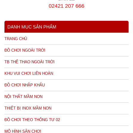
02421 207 666
DANH MỤC SẢN PHẨM
TRANG CHỦ
ĐỒ CHƠI NGOÀI TRỜI
TB THỂ THAO NGOÀI TRỜI
KHU VUI CHƠI LIÊN HOÀN
ĐỒ CHƠI NHẬP KHẨU
NỘI THẤT MẦM NON
THIẾT BỊ INOX MẦM NON
ĐỒ CHƠI THEO THÔNG TƯ 02
MÔ HÌNH SÂN CHƠI