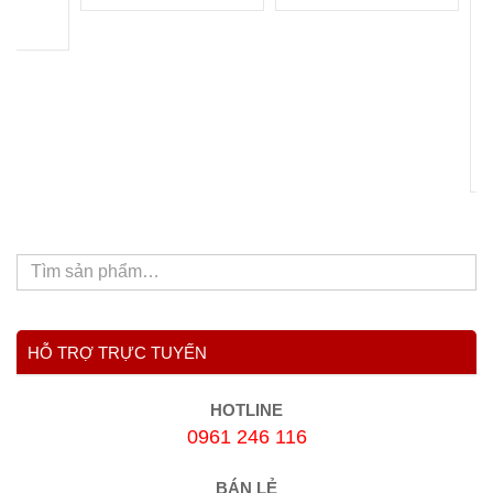
C
M
6
HỖ TRỢ TRỰC TUYẾN
HOTLINE
0961 246 116
BÁN LẺ