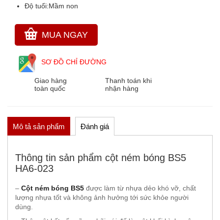
Độ tuổi:
Mầm non
THẢM CỎ NHÂN TẠO
GÓC THIÊN NHIÊN, VƯỜN CỔ TÍCH
MUA NGAY
GÓC THƠ VÀ TRUYỆN KỂ
SƠ ĐỒ CHỈ ĐƯỜNG
Giao hàng
Thanh toán khi
toàn quốc
nhận hàng
Mô tả sản phẩm
Đánh giá
Thông tin sản phẩm cột ném bóng BS5
HA6-023
–
Cột ném bóng BS5
được làm từ nhựa dẻo khó vỡ, chất
lượng nhựa tốt và không ảnh hưởng tới sức khỏe người
dùng.