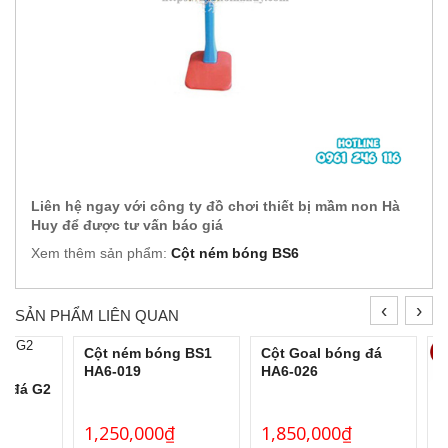
Liên hệ ngay với công ty đồ chơi thiết bị mầm non Hà
Huy để được tư vấn báo giá
Xem thêm sản phẩm:
Cột ném bóng BS6
‹
›
SẢN PHẨM LIÊN QUAN
Cột ném bóng BS1
Cột Goal bóng đá
HA6-019
HA6-026
g đá G2
1,250,000
₫
1,850,000
₫