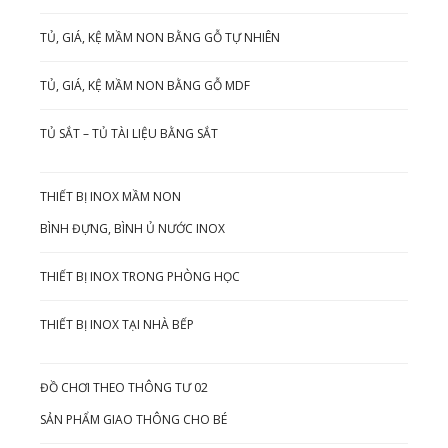
TỦ, GIÁ, KỆ MẦM NON BẰNG GỖ TỰ NHIÊN
TỦ, GIÁ, KỆ MẦM NON BẰNG GỖ MDF
TỦ SẮT – TỦ TÀI LIỆU BẰNG SẮT
THIẾT BỊ INOX MẦM NON
BÌNH ĐỰNG, BÌNH Ủ NƯỚC INOX
THIẾT BỊ INOX TRONG PHÒNG HỌC
THIẾT BỊ INOX TẠI NHÀ BẾP
ĐỒ CHƠI THEO THÔNG TƯ 02
SẢN PHẨM GIAO THÔNG CHO BÉ