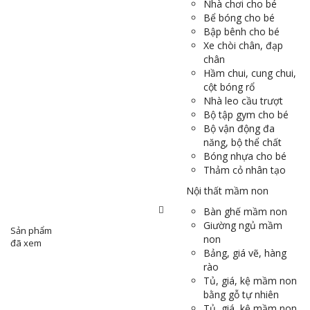
Nhà chơi cho bé
Bể bóng cho bé
Bập bênh cho bé
Xe chòi chân, đạp
chân
Hầm chui, cung chui,
cột bóng rổ
Nhà leo cầu trượt
Bộ tập gym cho bé
Bộ vận động đa
năng, bộ thể chất
Bóng nhựa cho bé
Thảm cỏ nhân tạo
Nội thất mầm non
Bàn ghế mầm non
Giường ngủ mầm
Sản phẩm
non
đã xem
Bảng, giá vẽ, hàng
rào
Tủ, giá, kệ mầm non
bằng gỗ tự nhiên
Tủ, giá, kệ mầm non