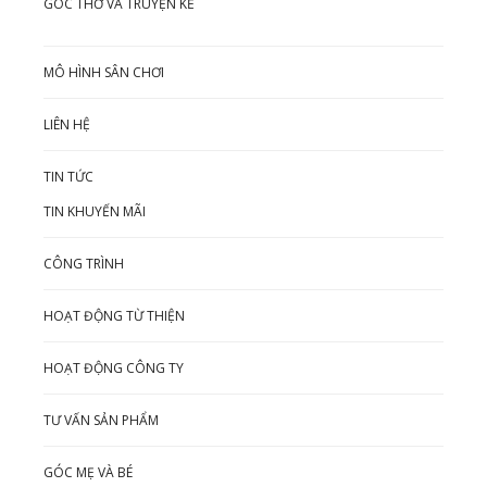
GÓC THƠ VÀ TRUYỆN KỂ
MÔ HÌNH SÂN CHƠI
LIÊN HỆ
TIN TỨC
TIN KHUYẾN MÃI
CÔNG TRÌNH
HOẠT ĐỘNG TỪ THIỆN
HOẠT ĐỘNG CÔNG TY
TƯ VẤN SẢN PHẨM
GÓC MẸ VÀ BÉ