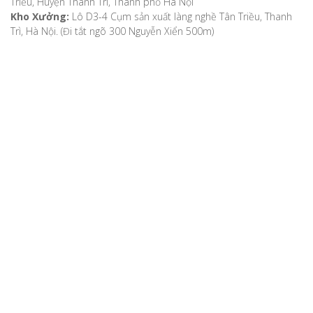
Triều, Huyện Thanh Trì, Thành phố Hà Nội
Kho Xưởng:
Lô D3-4 Cụm sản xuất làng nghề Tân Triều, Thanh
Trì, Hà Nội. (Đi tắt ngõ 300 Nguyễn Xiển 500m)
VỀ CHÚNG TÔI
Giới thiệu
Video
Bản đồ chỉ dẫn
Chính sách khách hàng
Hướng dẫn mua hàng
Hướng dẫn thanh toán
Phương thức vận chuyển
Chính sách bảo mật
Chính sách đổi, trả hàng, hoàn tiền
Chính sách bảo hành
TIN TỨC