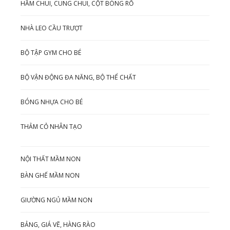
HẦM CHUI, CUNG CHUI, CỘT BÓNG RỔ
NHÀ LEO CẦU TRƯỢT
BỘ TẬP GYM CHO BÉ
BỘ VẬN ĐỘNG ĐA NĂNG, BỘ THỂ CHẤT
BÓNG NHỰA CHO BÉ
THẢM CỎ NHÂN TẠO
NỘI THẤT MẦM NON
BÀN GHẾ MẦM NON
GIƯỜNG NGỦ MẦM NON
BẢNG, GIÁ VẼ, HÀNG RÀO