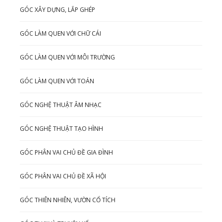
GÓC XÂY DỰNG, LẮP GHÉP
GÓC LÀM QUEN VỚI CHỮ CÁI
GÓC LÀM QUEN VỚI MÔI TRƯỜNG
GÓC LÀM QUEN VỚI TOÁN
GÓC NGHỆ THUẬT ÂM NHẠC
GÓC NGHỆ THUẬT TẠO HÌNH
GÓC PHÂN VAI CHỦ ĐỀ GIA ĐÌNH
GÓC PHÂN VAI CHỦ ĐỀ XÃ HỘI
GÓC THIÊN NHIÊN, VƯỜN CỔ TÍCH