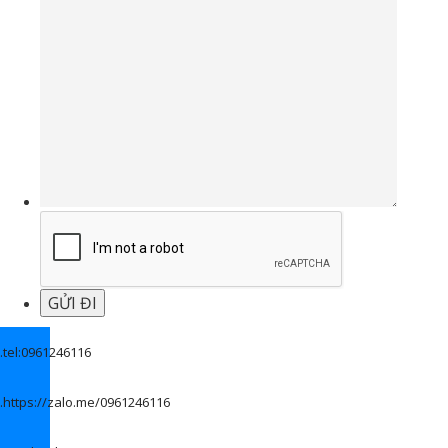
.
tel:0961246116
.
https://zalo.me/0961246116