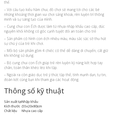
thể.
– Với cấu tạo kiểu hầm chui, đồ chơi sẽ mang tới cho các bé
những khoảng thời gian vui chơi sảng khoái, rèn luyện trí thông
minh và sự sáng tạo của mình.
– Cung chui con Ếch được làm từ nhựa nhập khẩu cao cấp, đúc
nguyên khối không có góc cạnh tuyệt đối an toàn cho trẻ
– Sản phẩm có hình con ếch nhiều màu, màu sắc sặc sỡ thu hút
sự chú ý của trẻ khi chơi.
– Mỗi bộ sản phẩm gồm 4 chiếc có thể dễ dàng di chuyển, cất giữ
khi không sử dụng.
– Bộ cung chui con Ếch giúp trẻ rèn luyện kỹ năng kết hợp tay
chân, toàn thân khéo léo khi tập.
– Ngoài ra còn giáo dục trẻ ý thức tập thể, tính mạnh dạn, tự tin,
đoàn kết cùng bạn khi tham gia các hoạt động.
Thông số kỹ thuật
Sản xuất tại
Nhập khẩu
Kích thước
(55x20x80)cm
Chất liệu
Nhựa cao cấp