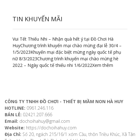
TIN KHUYẾN MÃI
Vui Tết Thiếu Nhi – Nhận quà hết ý tại Đồ Chơi Hà
Huy
Chương trình khuyến mại chào mừng đại lễ 30/4 –
1/5/2023
Khuyến mại đặc biệt mừng ngày quốc tế phụ
nữ 8/3/2023
Chương trình khuyến mại chào mừng hè
2022 – Ngày quốc tế thiếu nhi 1/6/2022
Xem thêm
ĐỊA CHỈ LIÊN HỆ
CÔNG TY TNHH ĐỒ CHƠI - THIẾT BỊ MẦM NON HÀ HUY
HOTLINE:
0961.246.116
BÁN LẺ:
02421.207.666
Email:
dochoihahuy@gmail.com
Website:
https://dochoihahuy.com
Địa Chỉ:
Số 20, ngách 215/16/1 xóm Cầu, thôn Triều Khúc, Xã Tân