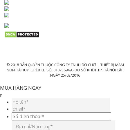
© 2018 BẢN QUYỀN THUỘC CÔNG TY TNHH ĐỒ CHƠI – THIẾT BỊ MẦM
NON HÀ HUY. GPĐKKD SỐ: 0107369495 DO SỞ KHĐT TP. HÀ NỘI CẤP
NGÀY 25/03/2016
MUA HÀNG NGAY