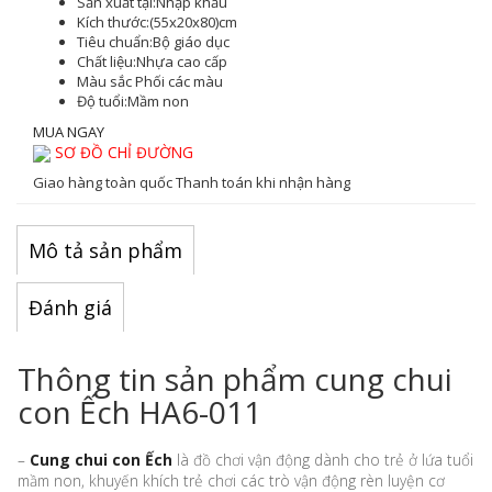
Sản xuất tại:
Nhập khẩu
Kích thước:
(55x20x80)cm
Tiêu chuẩn:
Bộ giáo dục
Chất liệu:
Nhựa cao cấp
Màu sắc
Phối các màu
Độ tuổi:
Mầm non
MUA NGAY
SƠ ĐỒ CHỈ ĐƯỜNG
Giao hàng toàn quốc
Thanh toán khi nhận hàng
Mô tả sản phẩm
Đánh giá
Thông tin sản phẩm cung chui
con Ếch HA6-011
–
Cung chui con Ếch
là đồ chơi vận động dành cho trẻ ở lứa tuổi
mầm non, khuyến khích trẻ chơi các trò vận động rèn luyện cơ