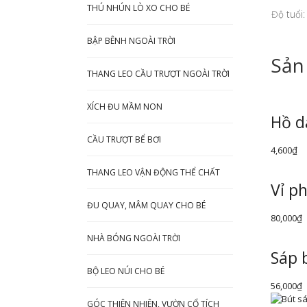
THÚ NHÚN LÒ XO CHO BÉ
Độ tuổi
BẬP BÊNH NGOÀI TRỜI
Sản
THANG LEO CẦU TRƯỢT NGOÀI TRỜI
XÍCH ĐU MẦM NON
Hồ d
CẦU TRƯỢT BỂ BƠI
4,600
₫
THANG LEO VẬN ĐỘNG THỂ CHẤT
Vỉ p
ĐU QUAY, MÂM QUAY CHO BÉ
80,000
₫
NHÀ BÓNG NGOÀI TRỜI
Sáp 
BỘ LEO NÚI CHO BÉ
56,000
₫
GÓC THIÊN NHIÊN, VƯỜN CỔ TÍCH