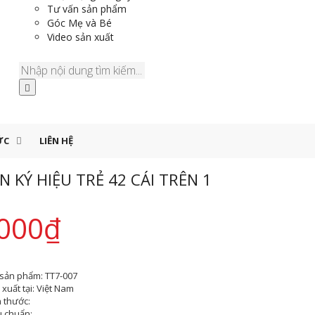
Tư vấn sản phẩm
Góc Mẹ và Bé
Video sản xuất
ỨC
LIÊN HỆ
N KÝ HIỆU TRẺ 42 CÁI TRÊN 1
000
₫
sản phẩm:
TT7-007
xuất tại:
Việt Nam
h thước:
u chuẩn: