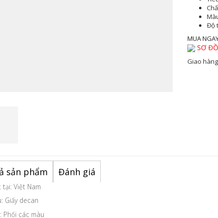
Chất
Màu
Độ 
MUA NGA
SƠ ĐỒ
Giao hàng
ả sản phẩm
Đánh giá
 tại: Việt Nam
u: Giấy decan
: Phối các màu