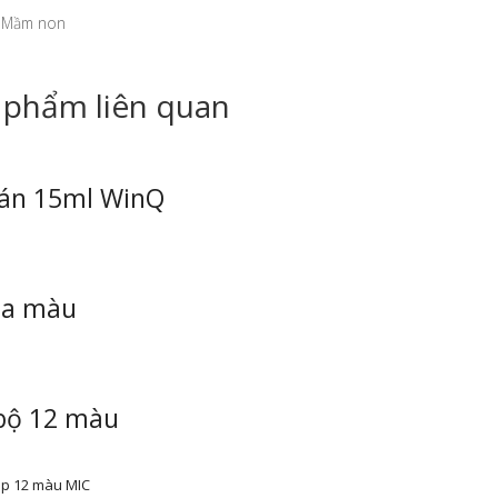
: Mầm non
 phẩm liên quan
án 15ml WinQ
ha màu
bộ 12 màu