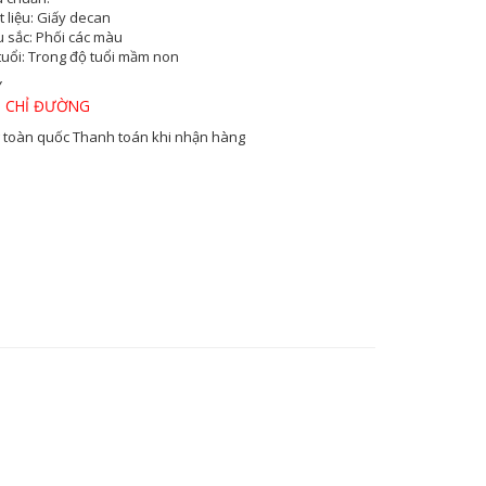
 liệu:
Giấy decan
 sắc
: Phối các màu
tuổi:
Trong độ tuổi mầm non
Y
 CHỈ ĐƯỜNG
 toàn quốc
Thanh toán khi nhận hàng