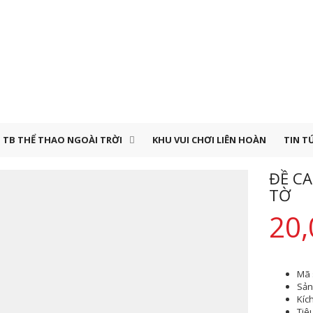
TB THỂ THAO NGOÀI TRỜI
KHU VUI CHƠI LIÊN HOÀN
TIN T
ĐỀ CA
TỜ
20,
Mã 
Sản 
Kíc
Tiê