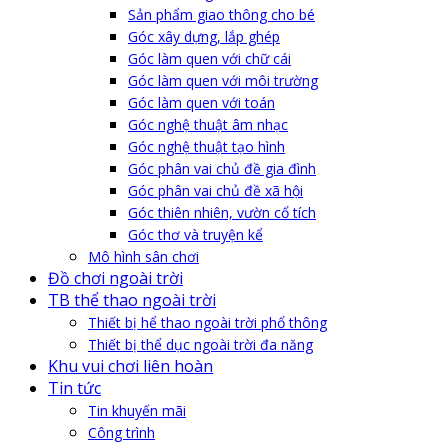
Sản phẩm giao thông cho bé
Góc xây dựng, lắp ghép
Góc làm quen với chữ cái
Góc làm quen với môi trường
Góc làm quen với toán
Góc nghệ thuật âm nhạc
Góc nghệ thuật tạo hình
Góc phân vai chủ đề gia đình
Góc phân vai chủ đề xã hội
Góc thiên nhiên, vườn cổ tích
Góc thơ và truyện kể
Mô hình sân chơi
Đồ chơi ngoài trời
TB thể thao ngoài trời
Thiết bị hể thao ngoài trời phổ thông
Thiết bị thể dục ngoài trời đa năng
Khu vui chơi liên hoàn
Tin tức
Tin khuyến mãi
Công trình