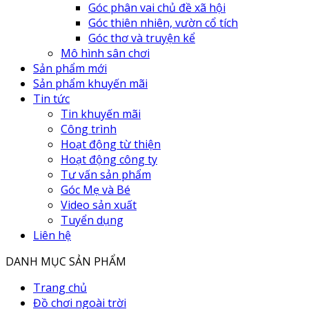
Góc phân vai chủ đề xã hội
Góc thiên nhiên, vườn cổ tích
Góc thơ và truyện kể
Mô hình sân chơi
Sản phẩm mới
Sản phẩm khuyến mãi
Tin tức
Tin khuyến mãi
Công trình
Hoạt động từ thiện
Hoạt động công ty
Tư vấn sản phẩm
Góc Mẹ và Bé
Video sản xuất
Tuyển dụng
Liên hệ
DANH MỤC SẢN PHẨM
Trang chủ
Đồ chơi ngoài trời