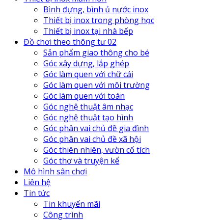
Bình đựng, bình ủ nước inox
Thiết bị inox trong phòng học
Thiết bị inox tại nhà bếp
Đồ chơi theo thông tư 02
Sản phẩm giao thông cho bé
Góc xây dựng, lắp ghép
Góc làm quen với chữ cái
Góc làm quen với môi trường
Góc làm quen với toán
Góc nghệ thuật âm nhạc
Góc nghệ thuật tạo hình
Góc phân vai chủ đề gia đình
Góc phân vai chủ đề xã hội
Góc thiên nhiên, vườn cổ tích
Góc thơ và truyện kể
Mô hình sân chơi
Liên hệ
Tin tức
Tin khuyến mãi
Công trình