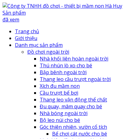
Sản phẩm
đã xem
Trang chủ
Giới thiệu
Danh mục sản phẩm
Đồ chơi ngoài trời
Nhà khối liên hoàn ngoài trời
Thú nhún lò xo cho bé
Bập bênh ngoài trời
Thang leo cầu trượt ngoài trời
Xích đu mầm non
Cầu trượt bể bơi
Thang leo vận động thể chất
Đu quay, mâm quay cho bé
Nhà bóng ngoài trời
Bộ leo núi cho bé
Góc thiên nhiên, vườn cổ tích
Bể chơi cát nước cho bé