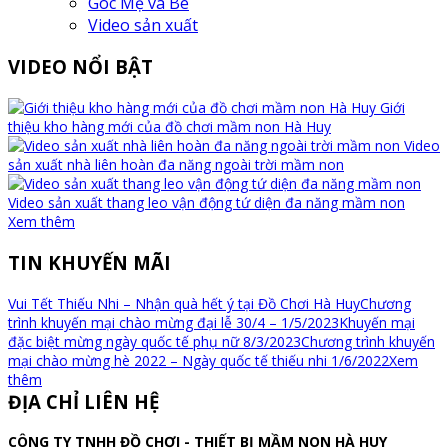
Góc Mẹ và Bé
Video sản xuất
VIDEO NỔI BẬT
Giới
thiệu kho hàng mới của đồ chơi mầm non Hà Huy
Video
sản xuất nhà liên hoàn đa năng ngoài trời mầm non
Video sản xuất thang leo vận động tứ diện đa năng mầm non
Xem thêm
TIN KHUYẾN MÃI
Vui Tết Thiếu Nhi – Nhận quà hết ý tại Đồ Chơi Hà Huy
Chương
trình khuyến mại chào mừng đại lễ 30/4 – 1/5/2023
Khuyến mại
đặc biệt mừng ngày quốc tế phụ nữ 8/3/2023
Chương trình khuyến
mại chào mừng hè 2022 – Ngày quốc tế thiếu nhi 1/6/2022
Xem
thêm
ĐỊA CHỈ LIÊN HỆ
CÔNG TY TNHH ĐỒ CHƠI - THIẾT BỊ MẦM NON HÀ HUY