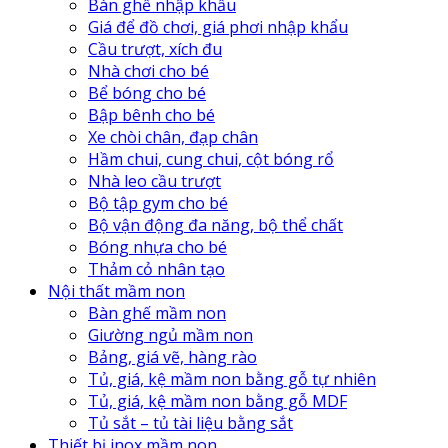
Bàn ghế nhập khẩu
Giá để đồ chơi, giá phơi nhập khẩu
Cầu trượt, xích đu
Nhà chơi cho bé
Bể bóng cho bé
Bập bênh cho bé
Xe chòi chân, đạp chân
Hầm chui, cung chui, cột bóng rổ
Nhà leo cầu trượt
Bộ tập gym cho bé
Bộ vận động đa năng, bộ thể chất
Bóng nhựa cho bé
Thảm cỏ nhân tạo
Nội thất mầm non
Bàn ghế mầm non
Giường ngủ mầm non
Bảng, giá vẽ, hàng rào
Tủ, giá, kệ mầm non bằng gỗ tự nhiên
Tủ, giá, kệ mầm non bằng gỗ MDF
Tủ sắt – tủ tài liệu bằng sắt
Thiết bị inox mầm non