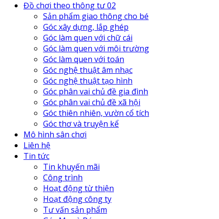
Đồ chơi theo thông tư 02
Sản phẩm giao thông cho bé
Góc xây dựng, lắp ghép
Góc làm quen với chữ cái
Góc làm quen với môi trường
Góc làm quen với toán
Góc nghệ thuật âm nhạc
Góc nghệ thuật tạo hình
Góc phân vai chủ đề gia đình
Góc phân vai chủ đề xã hội
Góc thiên nhiên, vườn cổ tích
Góc thơ và truyện kể
Mô hình sân chơi
Liên hệ
Tin tức
Tin khuyến mãi
Công trình
Hoạt động từ thiện
Hoạt động công ty
Tư vấn sản phẩm