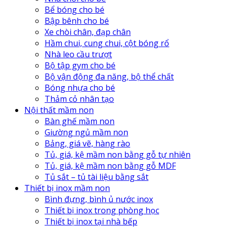
Bể bóng cho bé
Bập bênh cho bé
Xe chòi chân, đạp chân
Hầm chui, cung chui, cột bóng rổ
Nhà leo cầu trượt
Bộ tập gym cho bé
Bộ vận động đa năng, bộ thể chất
Bóng nhựa cho bé
Thảm cỏ nhân tạo
Nội thất mầm non
Bàn ghế mầm non
Giường ngủ mầm non
Bảng, giá vẽ, hàng rào
Tủ, giá, kệ mầm non bằng gỗ tự nhiên
Tủ, giá, kệ mầm non bằng gỗ MDF
Tủ sắt – tủ tài liệu bằng sắt
Thiết bị inox mầm non
Bình đựng, bình ủ nước inox
Thiết bị inox trong phòng học
Thiết bị inox tại nhà bếp