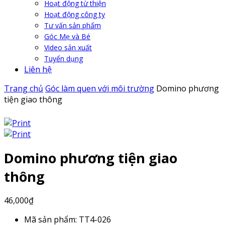
Hoạt động từ thiện
Hoạt động công ty
Tư vấn sản phẩm
Góc Mẹ và Bé
Video sản xuất
Tuyển dụng
Liên hệ
Trang chủ
Góc làm quen với môi trường
Domino phương
tiện giao thông
Domino phương tiện giao
thông
46,000
₫
Mã sản phẩm:
TT4-026