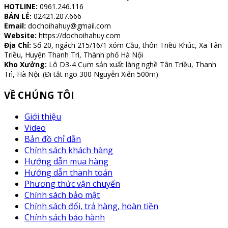
HOTLINE:
0961.246.116
BÁN LẺ:
02421.207.666
Email:
dochoihahuy@gmail.com
Website:
https://dochoihahuy.com
Địa Chỉ:
Số 20, ngách 215/16/1 xóm Cầu, thôn Triều Khúc, Xã Tân
Triều, Huyện Thanh Trì, Thành phố Hà Nội
Kho Xưởng:
Lô D3-4 Cụm sản xuất làng nghề Tân Triều, Thanh
Trì, Hà Nội. (Đi tắt ngõ 300 Nguyễn Xiển 500m)
VỀ CHÚNG TÔI
Giới thiệu
Video
Bản đồ chỉ dẫn
Chính sách khách hàng
Hướng dẫn mua hàng
Hướng dẫn thanh toán
Phương thức vận chuyển
Chính sách bảo mật
Chính sách đổi, trả hàng, hoàn tiền
Chính sách bảo hành