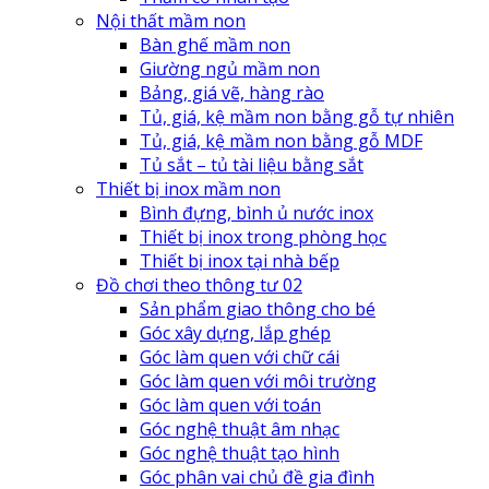
Nội thất mầm non
Bàn ghế mầm non
Giường ngủ mầm non
Bảng, giá vẽ, hàng rào
Tủ, giá, kệ mầm non bằng gỗ tự nhiên
Tủ, giá, kệ mầm non bằng gỗ MDF
Tủ sắt – tủ tài liệu bằng sắt
Thiết bị inox mầm non
Bình đựng, bình ủ nước inox
Thiết bị inox trong phòng học
Thiết bị inox tại nhà bếp
Đồ chơi theo thông tư 02
Sản phẩm giao thông cho bé
Góc xây dựng, lắp ghép
Góc làm quen với chữ cái
Góc làm quen với môi trường
Góc làm quen với toán
Góc nghệ thuật âm nhạc
Góc nghệ thuật tạo hình
Góc phân vai chủ đề gia đình