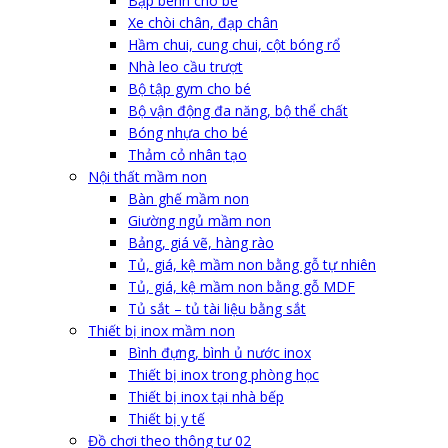
Bập bênh cho bé
Xe chòi chân, đạp chân
Hầm chui, cung chui, cột bóng rổ
Nhà leo cầu trượt
Bộ tập gym cho bé
Bộ vận động đa năng, bộ thể chất
Bóng nhựa cho bé
Thảm cỏ nhân tạo
Nội thất mầm non
Bàn ghế mầm non
Giường ngủ mầm non
Bảng, giá vẽ, hàng rào
Tủ, giá, kệ mầm non bằng gỗ tự nhiên
Tủ, giá, kệ mầm non bằng gỗ MDF
Tủ sắt – tủ tài liệu bằng sắt
Thiết bị inox mầm non
Bình đựng, bình ủ nước inox
Thiết bị inox trong phòng học
Thiết bị inox tại nhà bếp
Thiết bị y tế
Đồ chơi theo thông tư 02