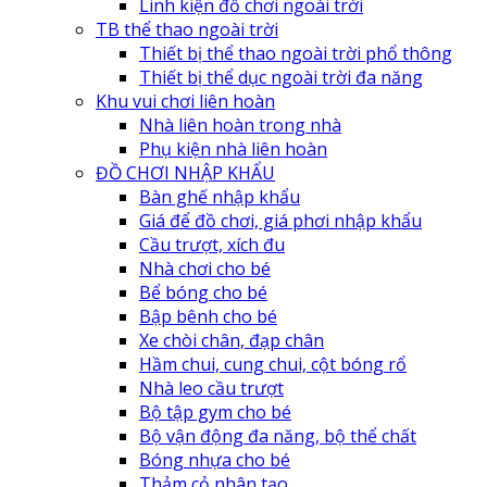
Linh kiện đồ chơi ngoài trời
TB thể thao ngoài trời
Thiết bị thể thao ngoài trời phổ thông
Thiết bị thể dục ngoài trời đa năng
Khu vui chơi liên hoàn
Nhà liên hoàn trong nhà
Phụ kiện nhà liên hoàn
ĐỒ CHƠI NHẬP KHẨU
Bàn ghế nhập khẩu
Giá để đồ chơi, giá phơi nhập khẩu
Cầu trượt, xích đu
Nhà chơi cho bé
Bể bóng cho bé
Bập bênh cho bé
Xe chòi chân, đạp chân
Hầm chui, cung chui, cột bóng rổ
Nhà leo cầu trượt
Bộ tập gym cho bé
Bộ vận động đa năng, bộ thể chất
Bóng nhựa cho bé
Thảm cỏ nhân tạo