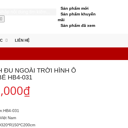
Sản phẩm mới
Sản phẩm khuyến
mãi
Sản phẩm đã xem
ỨC
LIÊN HỆ
H ĐU NGOÀI TRỜI HÌNH Ô
É HB4-031
0,000
₫
m:
HB4-031
Việt Nam
D320*R150*C200cm