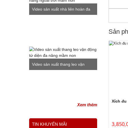
Video sản xuất nhà liên hoàn đa
năng ngoài trời mầm non
Sản ph
Video sản xuất thang leo vận
động tứ diện đa năng mầm non
Xích đu
Xem thêm
3,850,
TIN KHUYẾN MÃI