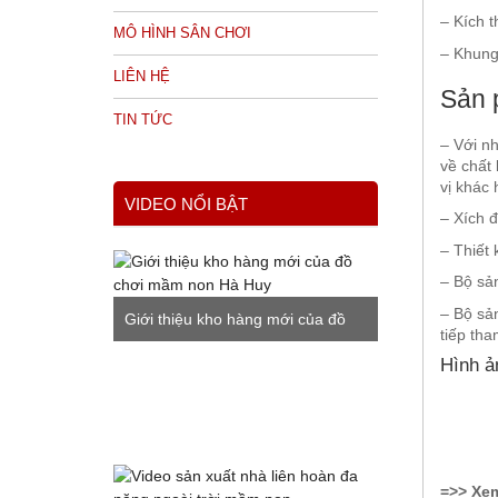
– Kích 
MÔ HÌNH SÂN CHƠI
– Khung
LIÊN HỆ
Sản 
TIN TỨC
– Với n
về chất 
vị khác 
VIDEO NỔI BẬT
– Xích 
– Thiết 
– Bộ sả
– Bộ sản
Giới thiệu kho hàng mới của đồ
tiếp tha
chơi mầm non Hà Huy
Hình ả
=>> Xe