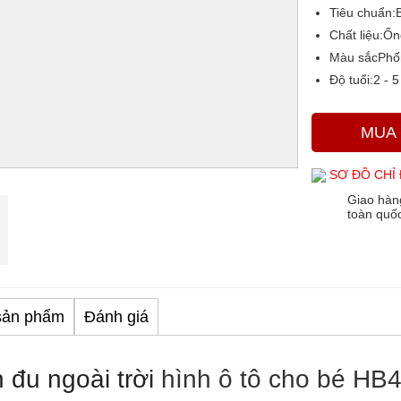
Tiêu chuẩn:
Chất liệu:
Ốn
Màu sắc
Phố
Độ tuổi:
2 - 5
MUA
SƠ ĐỒ CHỈ
Giao hàn
toàn quố
sản phẩm
Đánh giá
 đu ngoài trời
hình ô tô cho bé HB