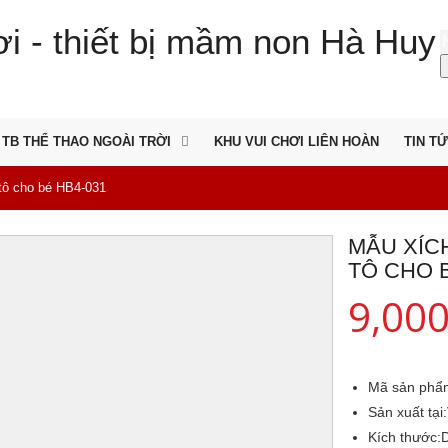
TB THỂ THAO NGOÀI TRỜI
KHU VUI CHƠI LIÊN HOÀN
TIN T
 tô cho bé HB4-031
MẪU XÍC
TÔ CHO B
9,00
Mã sản phẩ
Sản xuất tại:
Kích thước: