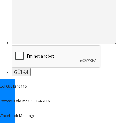
.
tel:0961246116
.
https://zalo.me/0961246116
.
Facebook Message