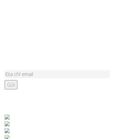
Tư vấn chọn mua bập bênh ngoài trời cho quán cafe phù hợp?
Lắp đặt đồ chơi ngoài trời cho sân resort tại Sóc Sơn
Lắp đặt đồ chơi ngoài trời cho sân nhà văn hóa Quảng Bình
Top 5 mẫu cầu trượt liên hoàn ngoài trời 1 khối cho sân khu tập
thể?
ĐĂNG KÝ NHẬN BẢN TIN
KẾT NỐI VỚI CHÚNG TÔI