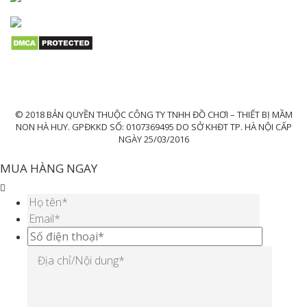
© 2018 BẢN QUYỀN THUỘC CÔNG TY TNHH ĐỒ CHƠI – THIẾT BỊ MẦM
NON HÀ HUY. GPĐKKD SỐ: 0107369495 DO SỞ KHĐT TP. HÀ NỘI CẤP
NGÀY 25/03/2016
MUA HÀNG NGAY