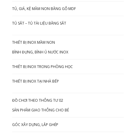
TỦ, GIÁ, KỆ MẦM NON BẰNG GỖ MDF
TỦ SẮT – TỦ TÀI LIỆU BẰNG SẮT
THIẾT BỊ INOX MẦM NON
BÌNH ĐỰNG, BÌNH Ủ NƯỚC INOX
THIẾT BỊ INOX TRONG PHÒNG HỌC
THIẾT BỊ INOX TẠI NHÀ BẾP
ĐỒ CHƠI THEO THÔNG TƯ 02
SẢN PHẨM GIAO THÔNG CHO BÉ
GÓC XÂY DỰNG, LẮP GHÉP