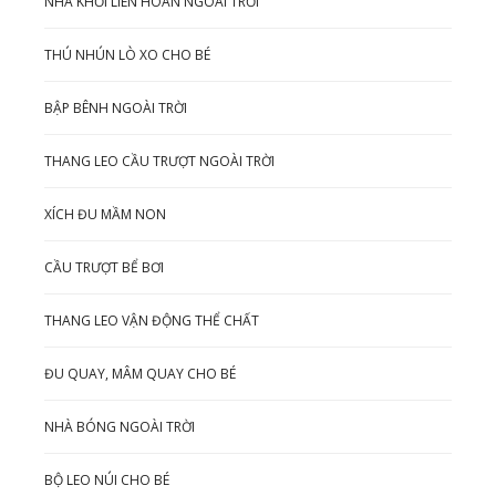
NHÀ KHỐI LIÊN HOÀN NGOÀI TRỜI
THÚ NHÚN LÒ XO CHO BÉ
BẬP BÊNH NGOÀI TRỜI
THANG LEO CẦU TRƯỢT NGOÀI TRỜI
XÍCH ĐU MẦM NON
CẦU TRƯỢT BỂ BƠI
THANG LEO VẬN ĐỘNG THỂ CHẤT
ĐU QUAY, MÂM QUAY CHO BÉ
NHÀ BÓNG NGOÀI TRỜI
BỘ LEO NÚI CHO BÉ