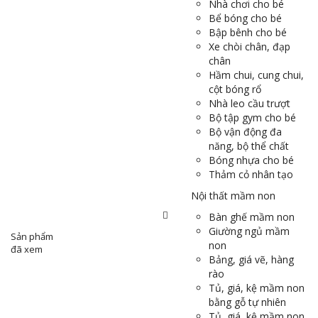
Nhà chơi cho bé
Bể bóng cho bé
Bập bênh cho bé
Xe chòi chân, đạp
chân
Hầm chui, cung chui,
cột bóng rổ
Nhà leo cầu trượt
Bộ tập gym cho bé
Bộ vận động đa
năng, bộ thể chất
Bóng nhựa cho bé
Thảm cỏ nhân tạo
Nội thất mầm non
Bàn ghế mầm non
Giường ngủ mầm
Sản phẩm
non
đã xem
Bảng, giá vẽ, hàng
rào
Tủ, giá, kệ mầm non
bằng gỗ tự nhiên
Tủ, giá, kệ mầm non