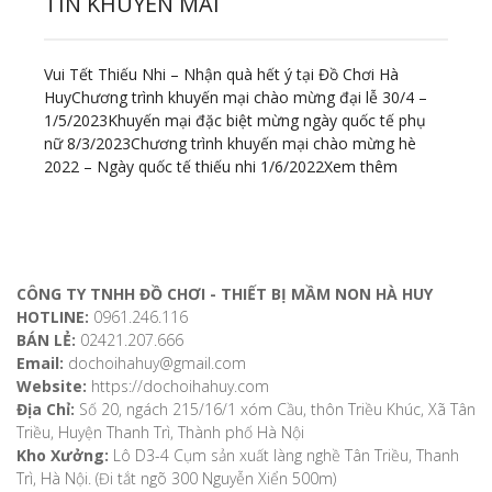
TIN KHUYẾN MÃI
Vui Tết Thiếu Nhi – Nhận quà hết ý tại Đồ Chơi Hà
Huy
Chương trình khuyến mại chào mừng đại lễ 30/4 –
1/5/2023
Khuyến mại đặc biệt mừng ngày quốc tế phụ
nữ 8/3/2023
Chương trình khuyến mại chào mừng hè
2022 – Ngày quốc tế thiếu nhi 1/6/2022
Xem thêm
ĐỊA CHỈ LIÊN HỆ
CÔNG TY TNHH ĐỒ CHƠI - THIẾT BỊ MẦM NON HÀ HUY
HOTLINE:
0961.246.116
BÁN LẺ:
02421.207.666
Email:
dochoihahuy@gmail.com
Website:
https://dochoihahuy.com
Địa Chỉ:
Số 20, ngách 215/16/1 xóm Cầu, thôn Triều Khúc, Xã Tân
Triều, Huyện Thanh Trì, Thành phố Hà Nội
Kho Xưởng:
Lô D3-4 Cụm sản xuất làng nghề Tân Triều, Thanh
Trì, Hà Nội. (Đi tắt ngõ 300 Nguyễn Xiển 500m)