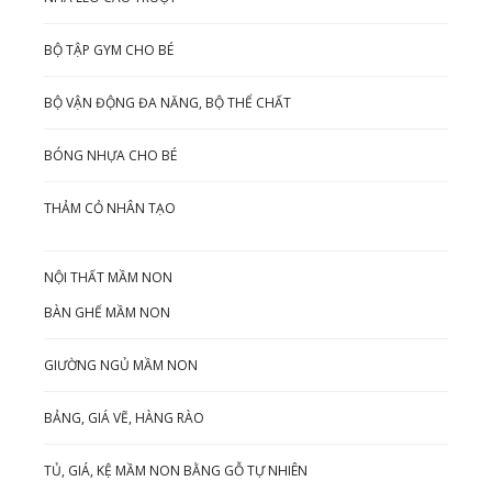
BỘ TẬP GYM CHO BÉ
BỘ VẬN ĐỘNG ĐA NĂNG, BỘ THỂ CHẤT
BÓNG NHỰA CHO BÉ
THẢM CỎ NHÂN TẠO
NỘI THẤT MẦM NON
BÀN GHẾ MẦM NON
GIƯỜNG NGỦ MẦM NON
BẢNG, GIÁ VẼ, HÀNG RÀO
TỦ, GIÁ, KỆ MẦM NON BẰNG GỖ TỰ NHIÊN