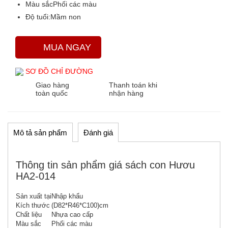
Màu sắc
Phối các màu
Độ tuổi:
Mầm non
MUA NGAY
SƠ ĐỒ CHỈ ĐƯỜNG
Giao hàng
Thanh toán khi
toàn quốc
nhận hàng
Mô tả sản phẩm
Đánh giá
Thông tin sản phẩm giá sách con Hươu
HA2-014
Sản xuất tại
Nhập khẩu
Kích thước
(D82*R46*C100)cm
Chất liệu
Nhựa cao cấp
Màu sắc
Phối các màu