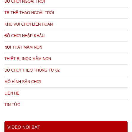
ĐỒ CHƠI NGOÀI TRỜI
TB THỂ THAO NGOÀI TRỜI
KHU VUI CHƠI LIÊN HOÀN
ĐỒ CHƠI NHẬP KHẨU
NỘI THẤT MẦM NON
THIẾT BỊ INOX MẦM NON
ĐỒ CHƠI THEO THÔNG TƯ 02
MÔ HÌNH SÂN CHƠI
LIÊN HỆ
TIN TỨC
VIDEO NỔI BẬT