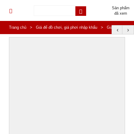
Sản phẩm
đã xem
Trang chủ
>
Giá để đồ chơi, giá phơi nhập khẩu
>
Giá sách
‹
›
con Hươu bằng nhựa cho bé HA2-014