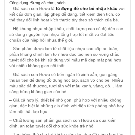
Công dụng
Đựng đồ chơi, sách
– Giá sách con Hươu là
tủ đựng đồ cho bé nhập khẩu
với
kết cấu đơn giản, lắp ghép dễ dàng, tiết kiệm diện tích, có
thể thay đổi linh hoạt kích thước tùy theo sở thích của bé.
– Hệ khung nhựa nhập khẩu, chất lượng cao có độ dẻo cao
sử dụng nguyên liệu nhựa tổng hơp tốt nhất và đạt tiêu
chuẩn của hiệp hội nhựa thế giới.
– Sản phẩm được làm từ chất liệu nhựa cao cấp an toàn,
phần khung chính làm từ nhựa đúc tạo nên sự vững chắc
tuyệt đối cho bé khi sử dụng,với mẫu mã đẹp mắt phù hợp
với nhiều không gian nội thất.
– Giá sách con Hươu có bốn ngăn tủ xinh xắn, gọn gàng
thuận tiện để đựng đồ dùng học tập, sách vở cho bé. Nhiều
màu sắc dễ thương, tươi tắn với màu xanh, vàng, đỏ… làm
sáng bừng không gian của bé.
– Giá cả hợp lý, thiết kế nhỏ gọn, phù hợp với nhiều không
gian, đặc biệt là những gia đình với diện tích phòng nhỏ hay
làm nội thất lớp học.
– Chất lượng sản phẩm giá sách con Hươu đã qua kiểm
định, an toàn tuyệt đối cho sức khỏe trẻ nhỏ.
– Tạo hứng thú cho trẻ khi tự giác dọn dẹp đồ dùng học tập