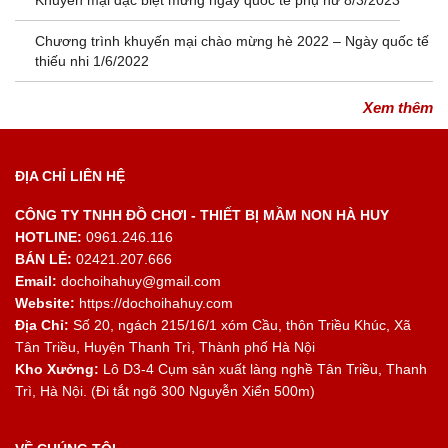
Chương trình khuyến mại chào mừng hè 2022 – Ngày quốc tế
thiếu nhi 1/6/2022
Xem thêm
ĐỊA CHỈ LIÊN HỆ
CÔNG TY TNHH ĐỒ CHƠI - THIẾT BỊ MẦM NON HÀ HUY
HOTLINE:
0961.246.116
BÁN LẺ:
02421.207.666
Email:
dochoihahuy@gmail.com
Website:
https://dochoihahuy.com
Địa Chỉ:
Số 20, ngách 215/16/1 xóm Cầu, thôn Triều Khúc, Xã
Tân Triều, Huyện Thanh Trì, Thành phố Hà Nội
Kho Xưởng:
Lô D3-4 Cụm sản xuất làng nghề Tân Triều, Thanh
Trì, Hà Nội. (Đi tắt ngõ 300 Nguyễn Xiển 500m)