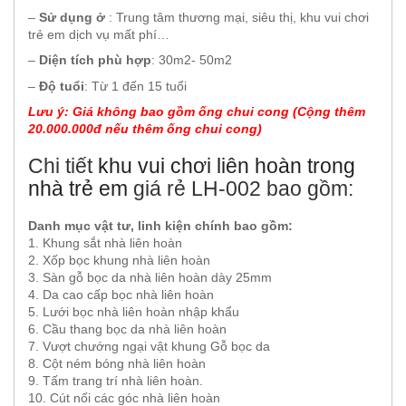
–
Sử dụng ở
: Trung tâm thương mại, siêu thị, khu vui chơi
trẻ em dịch vụ mất phí…
–
Diện tích phù hợp
: 30m2- 50m2
–
Độ tuổi
: Từ 1 đến 15 tuổi
Lưu ý: Giá không bao gồm ống chui cong (Cộng thêm
20.000.000đ nếu thêm ống chui cong)
Chi tiết
khu vui chơi liên hoàn trong
nhà trẻ em
giá rẻ LH-002 bao gồm:
Danh mục vật tư, linh kiện chính bao gồm:
1. Khung sắt nhà liên hoàn
2. Xốp bọc khung nhà liên hoàn
3. Sàn gỗ bọc da nhà liên hoàn dày 25mm
4. Da cao cấp bọc nhà liên hoàn
5. Lưới bọc nhà liên hoàn nhập khẩu
6. Cầu thang bọc da nhà liên hoàn
7. Vượt chướng ngại vật khung Gỗ bọc da
8. Cột ném bóng nhà liên hoàn
9. Tấm trang trí nhà liên hoàn.
10. Cút nối các góc nhà liên hoàn