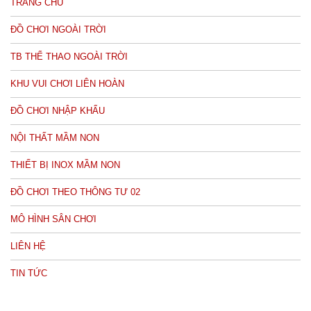
TRANG CHỦ
ĐỒ CHƠI NGOÀI TRỜI
TB THỂ THAO NGOÀI TRỜI
KHU VUI CHƠI LIÊN HOÀN
ĐỒ CHƠI NHẬP KHẨU
NỘI THẤT MẦM NON
THIẾT BỊ INOX MẦM NON
ĐỒ CHƠI THEO THÔNG TƯ 02
MÔ HÌNH SÂN CHƠI
LIÊN HỆ
TIN TỨC