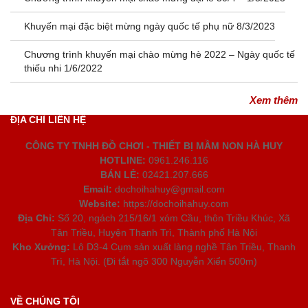
Khuyến mại đặc biệt mừng ngày quốc tế phụ nữ 8/3/2023
Chương trình khuyến mại chào mừng hè 2022 – Ngày quốc tế
thiếu nhi 1/6/2022
Xem thêm
ĐỊA CHỈ LIÊN HỆ
CÔNG TY TNHH ĐỒ CHƠI - THIẾT BỊ MẦM NON HÀ HUY
HOTLINE:
0961.246.116
BÁN LẺ:
02421.207.666
Email:
dochoihahuy@gmail.com
Website:
https://dochoihahuy.com
Địa Chỉ:
Số 20, ngách 215/16/1 xóm Cầu, thôn Triều Khúc, Xã
Tân Triều, Huyện Thanh Trì, Thành phố Hà Nội
Kho Xưởng:
Lô D3-4 Cụm sản xuất làng nghề Tân Triều, Thanh
Trì, Hà Nội. (Đi tắt ngõ 300 Nguyễn Xiển 500m)
VỀ CHÚNG TÔI