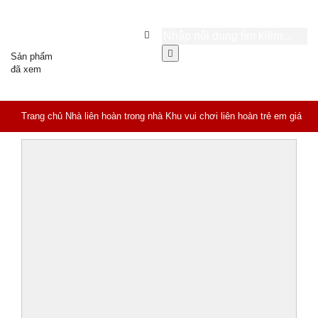
Sản phẩm
đã xem
Trang chủ
Nhà liên hoàn trong nhà
Khu vui chơi liên hoàn trẻ em giá
rẻ LH-002