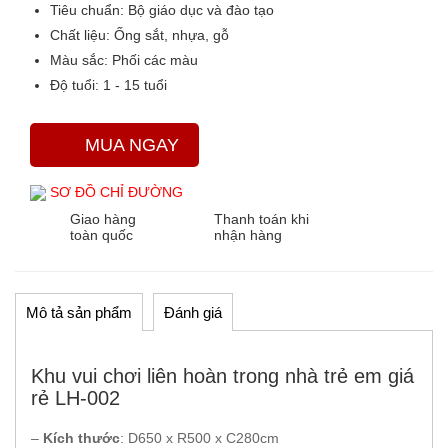
Tiêu chuẩn:
Bộ giáo dục và đào tạo
Chất liệu:
Ống sắt, nhựa, gỗ
Màu sắc
: Phối các màu
Độ tuổi:
1 - 15 tuổi
MUA NGAY
SƠ ĐỒ CHỈ ĐƯỜNG
Giao hàng
Thanh toán khi
toàn quốc
nhận hàng
Mô tả sản phẩm
Đánh giá
Khu vui chơi liên hoàn trong nhà trẻ em giá
rẻ LH-002
–
Kích thước
: D650 x R500 x C280cm