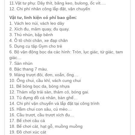
11.Vật tư phụ: Dây thít, băng keo, bulong, ốc vít….
12. Chi phí nhân công lắp đặt, vận chuyển
Vật tư, linh kiện có phí bao gồm:
1. Vách leo núi, vách leo dây
2. Xích đu, mâm quay, đu quay.
3. Thú nhún, bập bênh
4. Ô tô chòi chân, xe đạp chân
5. Dụng cụ tập Gym cho trẻ
6. Bộ vận động bọc da các hình: Tròn, lục giác, tứ giác, tam
giác…
7. Sàn nhún
8. Bậc thang 7 màu.
9. Máng trượt đôi, đơn, xoắn, ống…
10. Ống chui, cầu khỉ, vách cung chui
11. Bể bóng bọc da, bóng nhựa
12. Thảm xốp trải sàn, thảm cỏ, bóng gai.
13. Tủ đựng đồ cá nhân, bàn ghế…
14. Chi phí vận chuyển và lắp đặt tại công trình
15. Hầm chui con sâu, cú mèo…
16. Cầu trượt, cầu trượt xích đu…
17. Bể chơi câu cá
18. Bể chơi cát, hạt gỗ, muồng muồng
19. Đồ chơi xúc cát