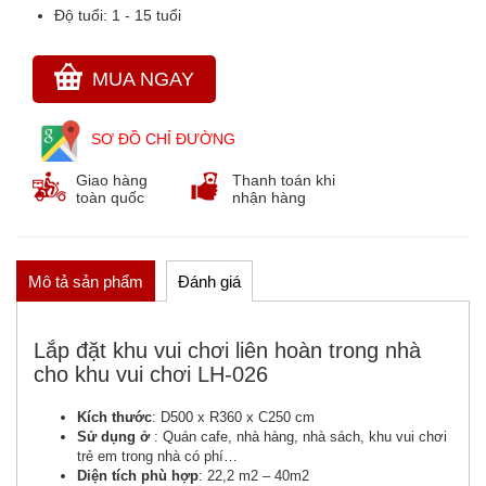
Độ tuổi:
1 - 15 tuổi
THẢM CỎ NHÂN TẠO
GÓC THIÊN NHIÊN, VƯỜN CỔ TÍCH
MUA NGAY
GÓC THƠ VÀ TRUYỆN KỂ
SƠ ĐỒ CHỈ ĐƯỜNG
Giao hàng
Thanh toán khi
toàn quốc
nhận hàng
Mô tả sản phẩm
Đánh giá
Lắp đặt khu vui chơi liên hoàn trong nhà
cho khu vui chơi LH-026
Kích thước
: D500 x R360 x C250 cm
Sử dụng ở
: Quán cafe, nhà hàng, nhà sách, khu vui chơi
trẻ em trong nhà có phí…
Diện tích phù hợp
: 22,2 m2 – 40m2