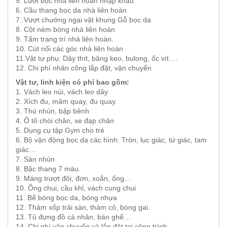
5. Lưới bọc nhà liên hoàn nhập khẩu
6. Cầu thang bọc da nhà liên hoàn
7. Vượt chướng ngại vật khung Gỗ bọc da
8. Cột ném bóng nhà liên hoàn
9. Tấm trang trí nhà liên hoàn.
10. Cút nối các góc nhà liên hoàn
11.Vật tư phụ: Dây thít, băng keo, bulong, ốc vít….
12. Chi phí nhân công lắp đặt, vận chuyển
Vật tư, linh kiện có phí bao gồm:
1. Vách leo núi, vách leo dây
2. Xích đu, mâm quay, đu quay.
3. Thú nhún, bập bênh
4. Ô tô chòi chân, xe đạp chân
5. Dụng cụ tập Gym cho trẻ
6. Bộ vận động bọc da các hình: Tròn, lục giác, tứ giác, tam
giác…
7. Sàn nhún
8. Bậc thang 7 màu.
9. Máng trượt đôi, đơn, xoắn, ống…
10. Ống chui, cầu khỉ, vách cung chui
11. Bể bóng bọc da, bóng nhựa
12. Thảm xốp trải sàn, thảm cỏ, bóng gai.
13. Tủ đựng đồ cá nhân, bàn ghế…
14. Chi phí vận chuyển và lắp đặt tại công trình