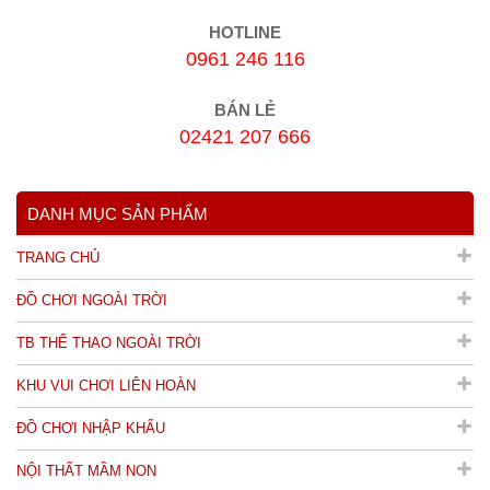
HOTLINE
0961 246 116
BÁN LẺ
02421 207 666
DANH MỤC SẢN PHẨM
TRANG CHỦ
ĐỒ CHƠI NGOÀI TRỜI
TB THỂ THAO NGOÀI TRỜI
KHU VUI CHƠI LIÊN HOÀN
ĐỒ CHƠI NHẬP KHẨU
NỘI THẤT MẦM NON