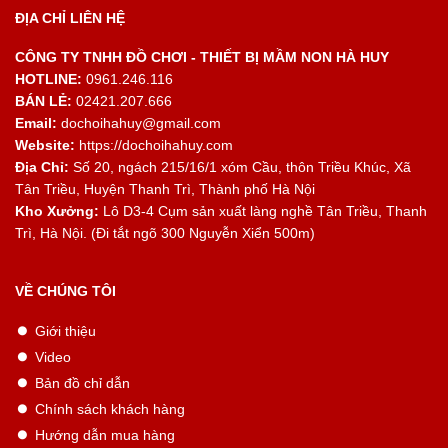
ĐỊA CHỈ LIÊN HỆ
CÔNG TY TNHH ĐỒ CHƠI - THIẾT BỊ MẦM NON HÀ HUY
HOTLINE:
0961.246.116
BÁN LẺ:
02421.207.666
Email:
dochoihahuy@gmail.com
Website:
https://dochoihahuy.com
Địa Chỉ:
Số 20, ngách 215/16/1 xóm Cầu, thôn Triều Khúc, Xã
Tân Triều, Huyện Thanh Trì, Thành phố Hà Nội
Kho Xưởng:
Lô D3-4 Cụm sản xuất làng nghề Tân Triều, Thanh
Trì, Hà Nội. (Đi tắt ngõ 300 Nguyễn Xiển 500m)
VỀ CHÚNG TÔI
Giới thiệu
Video
Bản đồ chỉ dẫn
Chính sách khách hàng
Hướng dẫn mua hàng