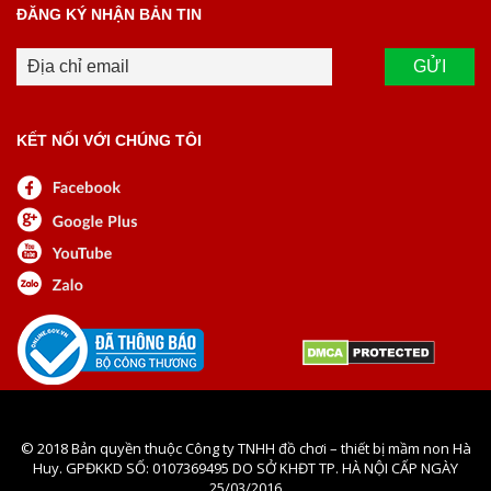
ĐĂNG KÝ NHẬN BẢN TIN
KẾT NỐI VỚI CHÚNG TÔI
© 2018 Bản quyền thuộc Công ty TNHH đồ chơi – thiết bị mầm non Hà
Huy. GPĐKKD SỐ: 0107369495 DO SỞ KHĐT TP. HÀ NỘI CẤP NGÀY
25/03/2016