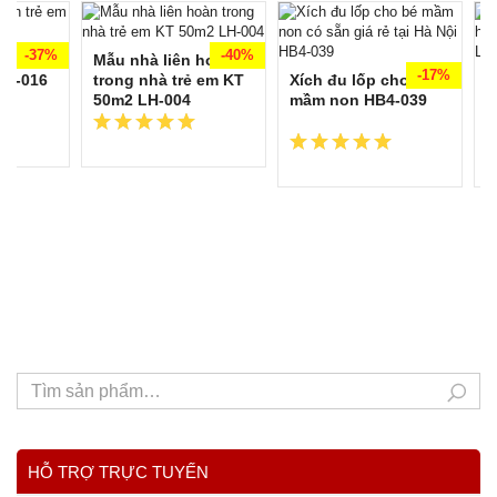
-37%
-40%
 hoàn
Mẫu nhà liên hoàn
-17%
 LH-016
trong nhà trẻ em KT
Xích đu lốp cho bé
M
50m2 LH-004
mầm non HB4-039
l
c
HỖ TRỢ TRỰC TUYẾN