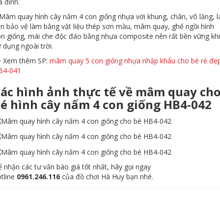
a đình.
Mâm quay hình cây nấm 4 con giống nhựa với khung, chân, vô lăng, l
n bảo vệ làm bằng vật liệu thép sơn mầu, mâm quay, ghế ngồi hình
n giống, mái che độc đáo bằng nhựa composite nên rất bền vững khi
 dụng ngoài trời.
> Xem thêm SP:
mâm quay 5 con giống nhựa nhập khẩu cho bé rẻ đẹ
B4-041
ác hình ảnh thực tế về mâm quay ch
é hình cây nấm 4 con giống HB4-042
 nhận các tư vấn báo giá tốt nhất, hãy gọi ngay
tline
0961.246.116
của đồ chơi Hà Huy bạn nhé.