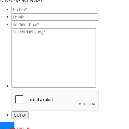
.
tel:0961246116