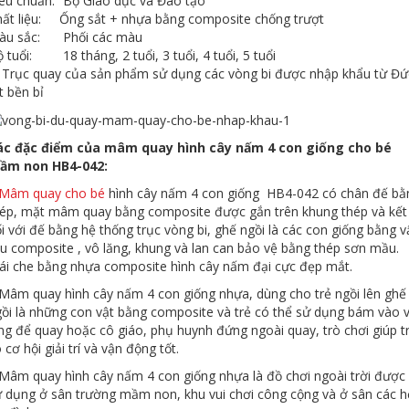
êu chuẩn:
Bộ Giáo dục và Đào tạo
ất liệu:
Ống sắt + nhựa bằng composite chống trượt
àu sắc:
Phối các màu
 tuổi:
18 tháng, 2 tuổi, 3 tuổi, 4 tuổi, 5 tuổi
 Trục quay của sản phẩm sử dụng các vòng bi được nhập khẩu từ Đứ
t bền bỉ
ác đặc điểm của mâm quay hình cây nấm 4 con giống cho bé
ầm non HB4-042:
Mâm quay cho bé
hình cây nấm 4 con giống HB4-042 có chân đế bằ
hép, mặt mâm quay bằng composite được gắn trên khung thép và kết
i với đế bằng hệ thống trục vòng bi, ghế ngồi là các con giống bằng v
ệu composite , vô lăng, khung và lan can bảo vệ bằng thép sơn mầu.
ái che bằng nhựa composite hình cây nấm đại cực đẹp mắt.
Mâm quay hình cây nấm 4 con giống nhựa, dùng cho trẻ ngồi lên ghế
ồi là những con vật bằng composite và trẻ có thể sử dụng bám vào 
ng để quay hoặc cô giáo, phụ huynh đứng ngoài quay, trò chơi giúp t
 cơ hội giải trí và vận động tốt.
Mâm quay hình cây nấm 4 con giống nhựa là đồ chơi ngoài trời được
 dụng ở sân trường mầm non, khu vui chơi công cộng và ở sân các h