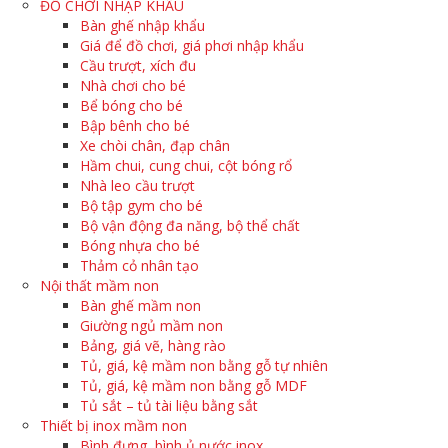
ĐỒ CHƠI NHẬP KHẨU
Bàn ghế nhập khẩu
Giá để đồ chơi, giá phơi nhập khẩu
Cầu trượt, xích đu
Nhà chơi cho bé
Bể bóng cho bé
Bập bênh cho bé
Xe chòi chân, đạp chân
Hầm chui, cung chui, cột bóng rổ
Nhà leo cầu trượt
Bộ tập gym cho bé
Bộ vận động đa năng, bộ thể chất
Bóng nhựa cho bé
Thảm cỏ nhân tạo
Nội thất mầm non
Bàn ghế mầm non
Giường ngủ mầm non
Bảng, giá vẽ, hàng rào
Tủ, giá, kệ mầm non bằng gỗ tự nhiên
Tủ, giá, kệ mầm non bằng gỗ MDF
Tủ sắt – tủ tài liệu bằng sắt
Thiết bị inox mầm non
Bình đựng, bình ủ nước inox