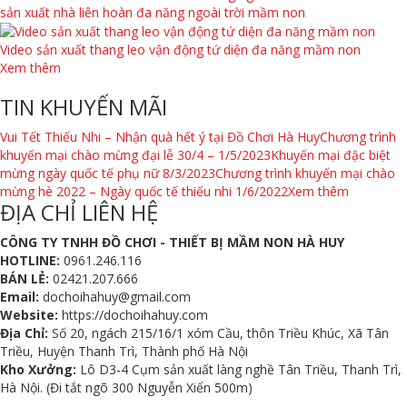
sản xuất nhà liên hoàn đa năng ngoài trời mầm non
Video sản xuất thang leo vận động tứ diện đa năng mầm non
Xem thêm
TIN KHUYẾN MÃI
Vui Tết Thiếu Nhi – Nhận quà hết ý tại Đồ Chơi Hà Huy
Chương trình
khuyến mại chào mừng đại lễ 30/4 – 1/5/2023
Khuyến mại đặc biệt
mừng ngày quốc tế phụ nữ 8/3/2023
Chương trình khuyến mại chào
mừng hè 2022 – Ngày quốc tế thiếu nhi 1/6/2022
Xem thêm
ĐỊA CHỈ LIÊN HỆ
CÔNG TY TNHH ĐỒ CHƠI - THIẾT BỊ MẦM NON HÀ HUY
HOTLINE:
0961.246.116
BÁN LẺ:
02421.207.666
Email:
dochoihahuy@gmail.com
Website:
https://dochoihahuy.com
Địa Chỉ:
Số 20, ngách 215/16/1 xóm Cầu, thôn Triều Khúc, Xã Tân
Triều, Huyện Thanh Trì, Thành phố Hà Nội
Kho Xưởng:
Lô D3-4 Cụm sản xuất làng nghề Tân Triều, Thanh Trì,
Hà Nội. (Đi tắt ngõ 300 Nguyễn Xiển 500m)