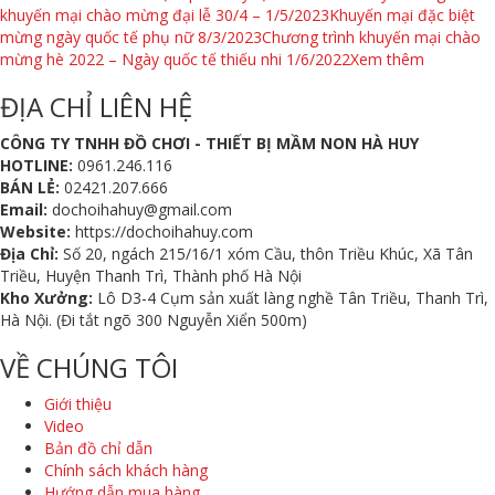
khuyến mại chào mừng đại lễ 30/4 – 1/5/2023
Khuyến mại đặc biệt
mừng ngày quốc tế phụ nữ 8/3/2023
Chương trình khuyến mại chào
mừng hè 2022 – Ngày quốc tế thiếu nhi 1/6/2022
Xem thêm
ĐỊA CHỈ LIÊN HỆ
CÔNG TY TNHH ĐỒ CHƠI - THIẾT BỊ MẦM NON HÀ HUY
HOTLINE:
0961.246.116
BÁN LẺ:
02421.207.666
Email:
dochoihahuy@gmail.com
Website:
https://dochoihahuy.com
Địa Chỉ:
Số 20, ngách 215/16/1 xóm Cầu, thôn Triều Khúc, Xã Tân
Triều, Huyện Thanh Trì, Thành phố Hà Nội
Kho Xưởng:
Lô D3-4 Cụm sản xuất làng nghề Tân Triều, Thanh Trì,
Hà Nội. (Đi tắt ngõ 300 Nguyễn Xiển 500m)
VỀ CHÚNG TÔI
Giới thiệu
Video
Bản đồ chỉ dẫn
Chính sách khách hàng
Hướng dẫn mua hàng