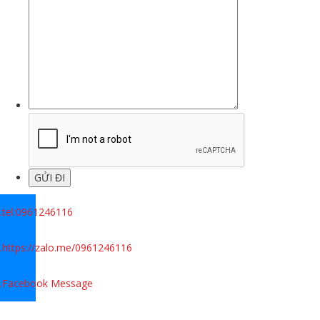
.
tel:0961246116
.
https://zalo.me/0961246116
.
Facebook Message