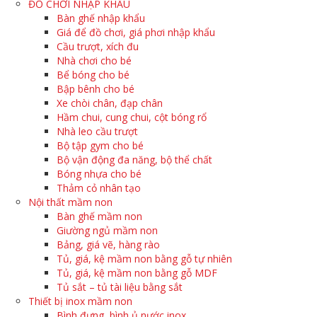
ĐỒ CHƠI NHẬP KHẨU
Bàn ghế nhập khẩu
Giá để đồ chơi, giá phơi nhập khẩu
Cầu trượt, xích đu
Nhà chơi cho bé
Bể bóng cho bé
Bập bênh cho bé
Xe chòi chân, đạp chân
Hầm chui, cung chui, cột bóng rổ
Nhà leo cầu trượt
Bộ tập gym cho bé
Bộ vận động đa năng, bộ thể chất
Bóng nhựa cho bé
Thảm cỏ nhân tạo
Nội thất mầm non
Bàn ghế mầm non
Giường ngủ mầm non
Bảng, giá vẽ, hàng rào
Tủ, giá, kệ mầm non bằng gỗ tự nhiên
Tủ, giá, kệ mầm non bằng gỗ MDF
Tủ sắt – tủ tài liệu bằng sắt
Thiết bị inox mầm non
Bình đựng, bình ủ nước inox