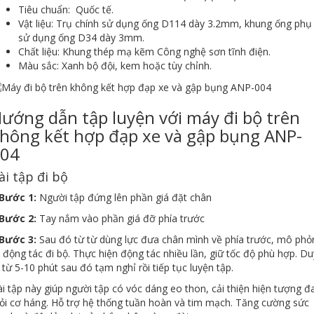
Tiêu chuẩn: Quốc tế.
Vật liệu: Trụ chính sử dụng ống D114 dày 3.2mm, khung ống phụ
sử dụng ống D34 dày 3mm.
Chất liệu: Khung thép mạ kẽm Công nghệ sơn tĩnh điện.
Màu sắc: Xanh bộ đội, kem hoặc tùy chỉnh.
ướng dẫn tập luyện với máy đi bộ trên
hông kết hợp đạp xe và gập bụng ANP-
04
ài tập đi bộ
 Bước 1:
Người tập đứng lên phần giá đặt chân
 Bước 2:
Tay nắm vào phần giá đỡ phía trước
 Bước 3:
Sau đó từ từ dùng lực đưa chân mình về phía trước, mô phỏ
i động tác đi bộ. Thực hiện động tác nhiều lần, giữ tốc độ phù hợp. Du
ì từ 5-10 phút sau đó tạm nghỉ rồi tiếp tục luyện tập.
i tập này giúp người tập có vóc dáng eo thon, cải thiện hiện tượng đ
i cơ háng. Hỗ trợ hệ thống tuần hoàn và tim mạch. Tăng cường sức