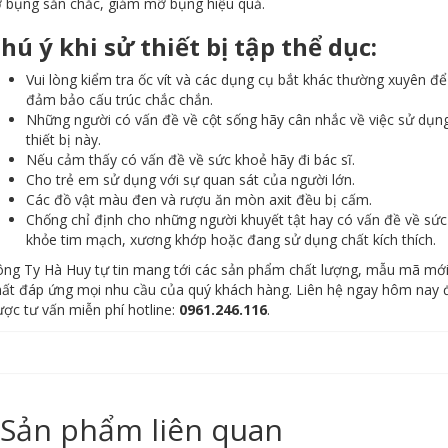
 bụng săn chắc, giảm mỡ bụng hiệu quả.
hú ý khi sử thiết bị tập thể dục:
Vui lòng kiểm tra ốc vít và các dụng cụ bắt khác thường xuyên để
đảm bảo cấu trúc chắc chắn.
Những người có vấn đề về cột sống hãy cân nhắc về việc sử dụn
thiết bị này.
Nếu cảm thấy có vấn đề về sức khoẻ hãy đi bác sĩ.
Cho trẻ em sử dụng với sự quan sát của người lớn.
Các đồ vật màu đen và rượu ăn mòn axit đều bị cấm.
Chống chỉ định cho những người khuyết tật hay có vấn đề về sức
khỏe tim mạch, xương khớp hoặc đang sử dụng chất kích thích.
ông Ty Hà Huy tự tin mang tới các sản phẩm chất lượng, mẫu mã mớ
ất đáp ứng mọi nhu cầu của quý khách hàng. Liên hệ ngay hôm nay 
ợc tư vấn miễn phí hotline:
0961.246.116
.
Sản phẩm liên quan