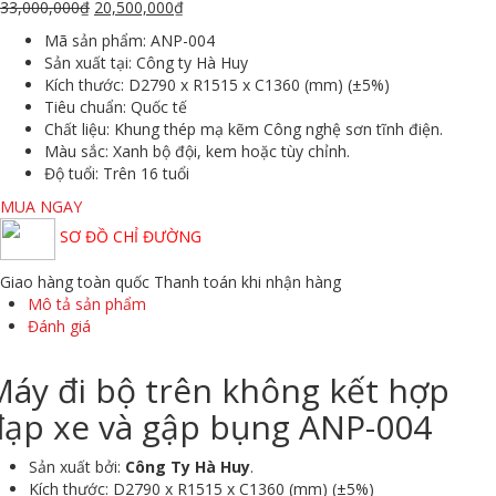
33,000,000
₫
20,500,000
₫
Mã sản phẩm:
ANP-004
Sản xuất tại:
Công ty Hà Huy
Kích thước:
D2790 x R1515 x C1360 (mm) (±5%)
Tiêu chuẩn:
Quốc tế
Chất liệu:
Khung thép mạ kẽm Công nghệ sơn tĩnh điện.
Màu sắc
: Xanh bộ đội, kem hoặc tùy chỉnh.
Độ tuổi:
Trên 16 tuổi
MUA NGAY
SƠ ĐỒ CHỈ ĐƯỜNG
Giao hàng toàn quốc
Thanh toán khi nhận hàng
Mô tả sản phẩm
Đánh giá
Máy đi bộ trên không kết hợp
đạp xe và gập bụng ANP-004
Sản xuất bởi:
Công Ty Hà Huy
.
Kích thước: D2790 x R1515 x C1360 (mm) (±5%)