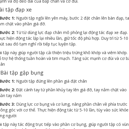
nh và độ dẻo dai của bắp chân và cơ đùi.
ài tập đạp xe
 Bước 1:
Người tập ngồi lên yên máy, bước 2 đặt chân lên bàn đạp, t
m chặt vào phần giá đỡ.
 Bước 2:
Từ từ dùng lực đạp chân mô phỏng lại động tác đạp xe đạp.
ực hiện động tác lặp lại nhiều lần, giữ tốc độ phù hợp. Duy trì từ 5-10
út sau đó tạm nghỉ rồi tiếp tục luyện tập.
i tập này giúp người tập cải thiện triệu trứng khô khớp và viêm khớp.
 trợ hệ thống tuần hoàn và tim mạch. Tăng sức mạnh cơ đùi và cơ b
hân
 Bài tập gập bụng
 Bước 1:
Người tập đứng lên phần giá đặt chân
 Bước 2:
Đặt cánh tay từ phần khủy tay lên giá đỡ, tay nắm chặt vào
hần tay nắm
 Bước 3:
Dùng lực cơ bụng và cơ lưng, nâng phần chân về phía trước
ông góc với cơ thể. Thực hiện động tác từ 5-10 lần, tùy vào sức khỏe
ừng người
i tập này tác động trực tiếp vào phần cơ bụng, giúp người tập có vù