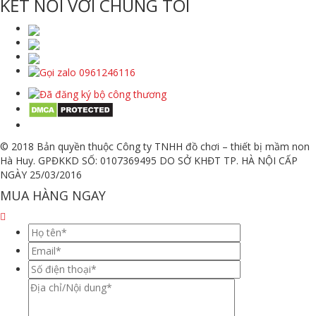
KẾT NỐI VỚI CHÚNG TÔI
© 2018 Bản quyền thuộc Công ty TNHH đồ chơi – thiết bị mầm non
Hà Huy. GPĐKKD SỐ: 0107369495 DO SỞ KHĐT TP. HÀ NỘI CẤP
NGÀY 25/03/2016
MUA HÀNG NGAY