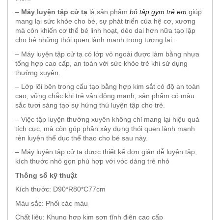
–
Máy luyện tập cử tạ
là sản phẩm
bộ tập gym trẻ em
giúp
mang lại sức khỏe cho bé, sự phát triển của hệ cơ, xương
mà còn khiến cơ thể bé linh hoạt, dẻo dai hơn nữa tạo lập
cho bé những thói quen lành mạnh trong tương lai.
– Máy luyện tập cử tạ có lớp vỏ ngoài được làm bằng nhựa
tổng hợp cao cấp, an toàn với sức khỏe trẻ khi sử dụng
thường xuyên.
– Lớp lõi bên trong cấu tạo bằng hợp kim sắt có độ an toàn
cao, vững chắc khi trẻ vận động mạnh, sản phẩm có màu
sắc tươi sáng tạo sự hứng thú luyện tập cho trẻ.
– Việc tập luyện thường xuyên không chỉ mang lại hiệu quả
tích cực, mà còn góp phần xây dựng thói quen lành mạnh
rèn luyện thể dục thể thao cho bé sau này.
– Máy luyện tập cử tạ được thiết kế đơn giản dễ luyện tập,
kích thước nhỏ gọn phù hợp với vóc dáng trẻ nhỏ
Thông số kỹ thuật
Kích thước: D90*R80*C77cm
Màu sắc: Phối các màu
Chất liệu: Khung hợp kim sơn tĩnh điện cao cấp