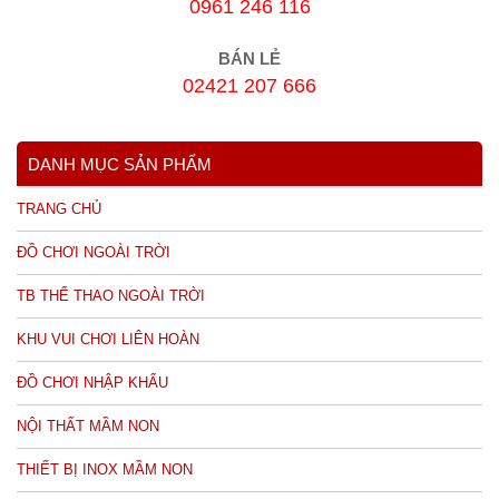
0961 246 116
BÁN LẺ
02421 207 666
DANH MỤC SẢN PHẨM
TRANG CHỦ
ĐỒ CHƠI NGOÀI TRỜI
TB THỂ THAO NGOÀI TRỜI
KHU VUI CHƠI LIÊN HOÀN
ĐỒ CHƠI NHẬP KHẨU
NỘI THẤT MẦM NON
THIẾT BỊ INOX MẦM NON