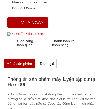
Màu sắc
Phối các màu
Độ tuổi:
Mầm non
THẢM CỎ NHÂN TẠO
GÓC THIÊN NHIÊN, VƯỜN CỔ TÍCH
GÓC THƠ VÀ TRUYỆN KỂ
MUA NGAY
SƠ ĐỒ CHỈ ĐƯỜNG
Giao hàng
Thanh toán khi
toàn quốc
nhận hàng
Mô tả sản phẩm
Đánh giá
Thông tin sản phẩm máy luyện tập cử tạ
HA7-006
– Tập Gyms hay các hoạt động thể dục thể chất đều ảnh
hưởng có lợi đến sức khỏe đặc biệt là trẻ nhỏ, khi trẻ vận
động, hai bán cầu não sẽ được tác động kích thích phát
triển.