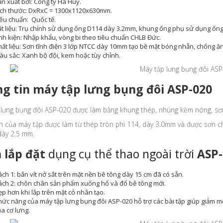
n xuất bởi: Công ty Hà Huy.
ích thước: DxRxC = 1300x1120x630mm.
êu chuẩn: Quốc tế.
ật liệu: Trụ chính sử dụng ống D114 dày 3.2mm, khung ống phụ sử dụng ốn
nh kiện: Nhập khẩu, vòng bi theo tiêu chuẩn CHLB Đức.
ất liệu: Sơn tĩnh điện 3 lớp NTCC dày 10mm tạo bề mặt bóng nhẵn, chống ă
u sắc: Xanh bộ đội, kem hoặc tùy chỉnh.
g tin
máy tập lưng bụng đôi ASP-020
 lưng bụng đôi ASP-020
được làm bằng khung thép, nhúng kẽm nóng, sơn t
nh của máy tập được làm từ thép tròn phi 114, dày 3.0mm và được sơn 
dày 2.5 mm.
 lắp đặt
dụng cụ thể thao ngoài trời
ASP-
ch 1: bắn vít nở sắt trên mặt nền bê tông dày 15 cm đã có sẵn.
ách 2: chôn chân sản phẩm xuống hố và đổ bê tông mới.
p hơn khi lắp trên mặt cỏ nhân tạo.
hức năng của
máy tập lưng bụng đôi ASP-020
hỗ trợ các bài tập giúp giảm m
a cơ lưng.