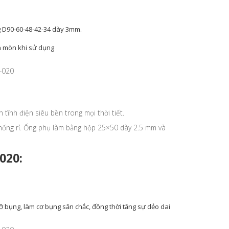
g D90-60-48-42-34 dày 3mm.
n mòn khi sử dụng
ĩnh điện siêu bền trong mọi thời tiết.
chống rỉ. Ống phụ làm bằng hộp 25×50 dày 2.5 mm và
020:
ỡ bụng, làm cơ bụng săn chắc, đồng thời tăng sự dẻo dai