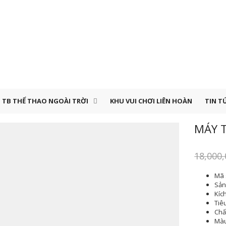
TB THỂ THAO NGOÀI TRỜI
KHU VUI CHƠI LIÊN HOÀN
TIN T
MÁY 
18,000
Mã 
Sản 
Kíc
Tiê
Chất
Màu