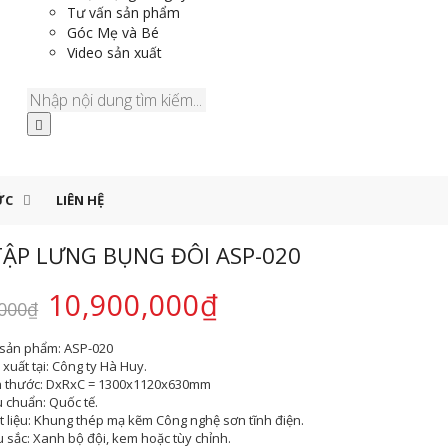
Tư vấn sản phẩm
Góc Mẹ và Bé
Video sản xuất
ỨC
LIÊN HỆ
TẬP LƯNG BỤNG ĐÔI ASP-020
10,900,000
₫
,000
₫
sản phẩm:
ASP-020
xuất tại:
Công ty Hà Huy.
h thước:
DxRxC = 1300x1120x630mm
u chuẩn:
Quốc tế.
 liệu:
Khung thép mạ kẽm Công nghệ sơn tĩnh điện.
 sắc
: Xanh bộ đội, kem hoặc tùy chỉnh.