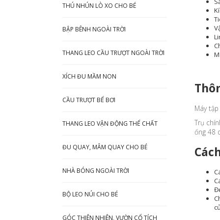
Sả
THÚ NHÚN LÒ XO CHO BÉ
K
Ti
V
BẬP BÊNH NGOÀI TRỜI
Li
Ch
THANG LEO CẦU TRƯỢT NGOÀI TRỜI
Mà
XÍCH ĐU MẦM NON
Thôn
CẦU TRƯỢT BỂ BƠI
Máy tập
Trụ chí
THANG LEO VẬN ĐỘNG THỂ CHẤT
ống 48 
ĐU QUAY, MÂM QUAY CHO BÉ
Cách
NHÀ BÓNG NGOÀI TRỜI
Cá
C
Đẹ
BỘ LEO NÚI CHO BÉ
C
củ
GÓC THIÊN NHIÊN, VƯỜN CỔ TÍCH