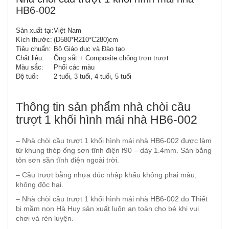
HB6-002
Sản xuất tại:
Việt Nam
Kích thước:
(D580*R210*C280)cm
Tiêu chuẩn:
Bộ Giáo dục và Đào tạo
Chất liệu:
Ống sắt + Composite chống trơn trượt
Màu sắc:
Phối các màu
Độ tuổi:
2 tuổi, 3 tuổi, 4 tuổi, 5 tuổi
Thông tin sản phẩm nhà chòi cầu
trượt 1 khối hình mái nhà HB6-002
– Nhà chòi cầu trượt 1 khối hình mái nhà HB6-002 được làm
từ khung thép ống sơn tĩnh điện f90 – dày 1.4mm. Sàn bằng
tôn sơn sần tĩnh điện ngoài trời.
– Cầu trượt bằng nhựa đúc nhập khẩu không phai màu,
không độc hại.
– Nhà chòi cầu trượt 1 khối hình mái nhà HB6-002 do Thiết
bị mầm non Hà Huy sản xuất luôn an toàn cho bé khi vui
chơi và rèn luyện.