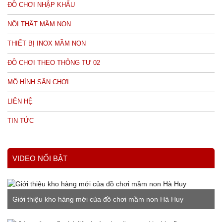
ĐỒ CHƠI NHẬP KHẨU
NỘI THẤT MẦM NON
THIẾT BỊ INOX MẦM NON
ĐỒ CHƠI THEO THÔNG TƯ 02
MÔ HÌNH SÂN CHƠI
LIÊN HỆ
TIN TỨC
VIDEO NỔI BẬT
Giới thiệu kho hàng mới của đồ chơi mầm non Hà Huy