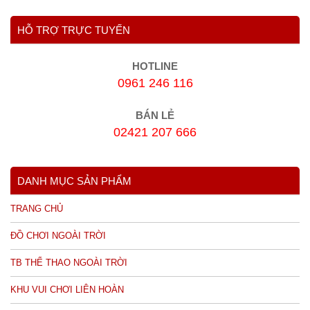
HỖ TRỢ TRỰC TUYẾN
HOTLINE
0961 246 116
BÁN LẺ
02421 207 666
DANH MỤC SẢN PHẨM
TRANG CHỦ
ĐỒ CHƠI NGOÀI TRỜI
TB THỂ THAO NGOÀI TRỜI
KHU VUI CHƠI LIÊN HOÀN