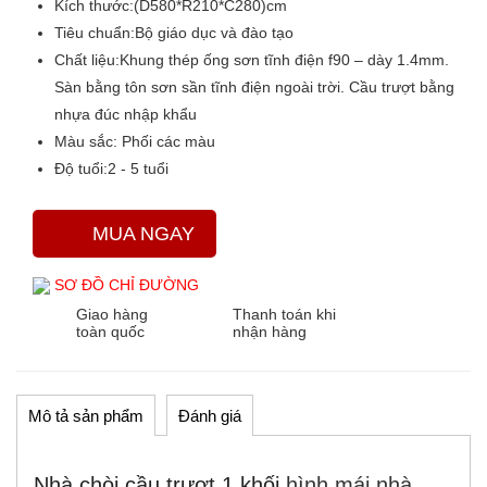
Kích thước:
(D580*R210*C280)cm
Tiêu chuẩn:
Bộ giáo dục và đào tạo
Chất liệu:
Khung thép ống sơn tĩnh điện f90 – dày 1.4mm.
Sàn bằng tôn sơn sần tĩnh điện ngoài trời. Cầu trượt bằng
nhựa đúc nhập khẩu
Màu sắc
: Phối các màu
Độ tuổi:
2 - 5 tuổi
MUA NGAY
SƠ ĐỒ CHỈ ĐƯỜNG
Giao hàng
Thanh toán khi
toàn quốc
nhận hàng
Mô tả sản phẩm
Đánh giá
Nhà chòi cầu trượt 1 khối
hình mái nhà