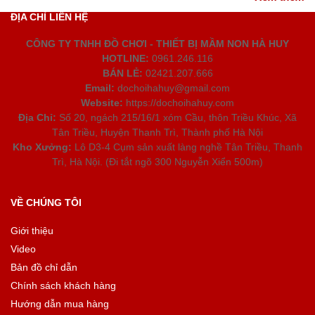
ĐỊA CHỈ LIÊN HỆ
CÔNG TY TNHH ĐỒ CHƠI - THIẾT BỊ MẦM NON HÀ HUY
HOTLINE:
0961.246.116
BÁN LẺ:
02421.207.666
Email:
dochoihahuy@gmail.com
Website:
https://dochoihahuy.com
Địa Chỉ:
Số 20, ngách 215/16/1 xóm Cầu, thôn Triều Khúc, Xã
Tân Triều, Huyện Thanh Trì, Thành phố Hà Nội
Kho Xưởng:
Lô D3-4 Cụm sản xuất làng nghề Tân Triều, Thanh
Trì, Hà Nội. (Đi tắt ngõ 300 Nguyễn Xiển 500m)
VỀ CHÚNG TÔI
Giới thiệu
Video
Bản đồ chỉ dẫn
Chính sách khách hàng
Hướng dẫn mua hàng