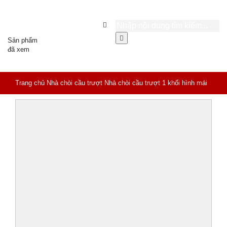
Sản phẩm
đã xem
Trang chủ
Nhà chòi cầu trượt
Nhà chòi cầu trượt 1 khối hình mái
nhà HB6-002