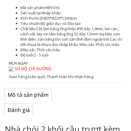
Mã sản phẩm:
HB9-016
Sản xuất tại:
Nhập khẩu
Kích thước:
(D650*R220*C330)cm
Tiêu chuẩn:
Bộ giáo dục và đào tạo
Chất liệu:
Cột làm bằng ống thép #90 dày 1,4mm, lan can,
vách sắt, tay vịn làm bằng ống 32 dày 1,5mm mạ kẽm sơn
tĩnh điện. Sàn bằng tôn sơn sần tĩnh điện ngoài trời Các chi
tiết nhựa là nhựa đúc nhập khẩu. Màu sắc: Phối các màu
Màu sắc
: Phối các màu
Độ tuổi:
2 - 5 tuổi
MUA NGAY
SƠ ĐỒ CHỈ ĐƯỜNG
Giao hàng toàn quốc
Thanh toán khi nhận hàng
Mô tả sản phẩm
Đánh giá
Nhà chòi 2 khối cầu trượt kèm