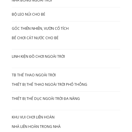
NHÀ BÓNG NGOÀI TRỜI
BỘ LEO NÚI CHO BÉ
GÓC THIÊN NHIÊN, VƯỜN CỔ TÍCH
BỂ CHƠI CÁT NƯỚC CHO BÉ
LINH KIỆN ĐỒ CHƠI NGOÀI TRỜI
TB THỂ THAO NGOÀI TRỜI
THIẾT BỊ THỂ THAO NGOÀI TRỜI PHỔ THÔNG
THIẾT BỊ THỂ DỤC NGOÀI TRỜI ĐA NĂNG
KHU VUI CHƠI LIÊN HOÀN
NHÀ LIÊN HOÀN TRONG NHÀ