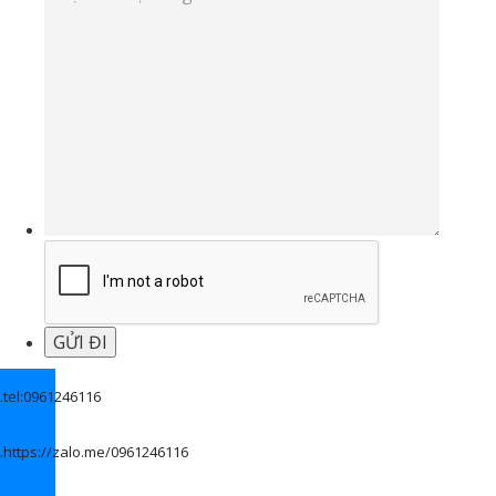
.
tel:0961246116
.
https://zalo.me/0961246116