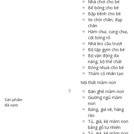
Nhà chơi cho bé
Bể bóng cho bé
Bập bênh cho bé
Xe chòi chân, đạp
chân
Hầm chui, cung chui,
cột bóng rổ
Nhà leo cầu trượt
Bộ tập gym cho bé
Bộ vận động đa
năng, bộ thể chất
Bóng nhựa cho bé
Thảm cỏ nhân tạo
Nội thất mầm non
Bàn ghế mầm non
Giường ngủ mầm
Sản phẩm
non
đã xem
Bảng, giá vẽ, hàng
rào
Tủ, giá, kệ mầm non
bằng gỗ tự nhiên
Tủ, giá, kệ mầm non