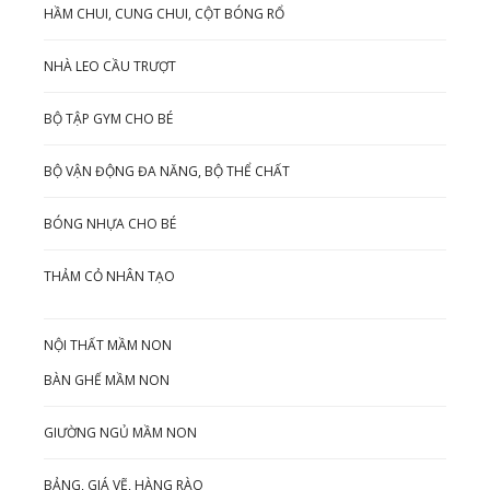
HẦM CHUI, CUNG CHUI, CỘT BÓNG RỔ
NHÀ LEO CẦU TRƯỢT
BỘ TẬP GYM CHO BÉ
BỘ VẬN ĐỘNG ĐA NĂNG, BỘ THỂ CHẤT
BÓNG NHỰA CHO BÉ
THẢM CỎ NHÂN TẠO
NỘI THẤT MẦM NON
BÀN GHẾ MẦM NON
GIƯỜNG NGỦ MẦM NON
BẢNG, GIÁ VẼ, HÀNG RÀO