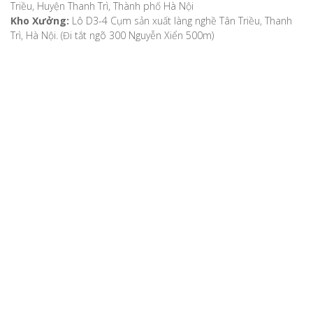
Triều, Huyện Thanh Trì, Thành phố Hà Nội
Kho Xưởng:
Lô D3-4 Cụm sản xuất làng nghề Tân Triều, Thanh
Trì, Hà Nội. (Đi tắt ngõ 300 Nguyễn Xiển 500m)
VỀ CHÚNG TÔI
Giới thiệu
Video
Bản đồ chỉ dẫn
Chính sách khách hàng
Hướng dẫn mua hàng
Hướng dẫn thanh toán
Phương thức vận chuyển
Chính sách bảo mật
Chính sách đổi, trả hàng, hoàn tiền
Chính sách bảo hành
TIN TỨC