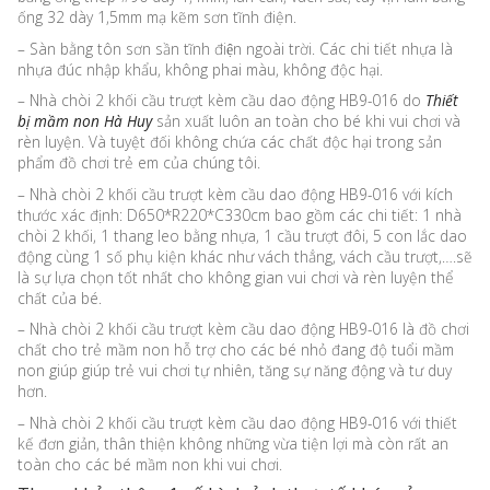
ống 32 dày 1,5mm mạ kẽm sơn tĩnh điện.
– Sàn bằng tôn sơn sần tĩnh điện ngoài trời. Các chi tiết nhựa là
nhựa đúc nhập khẩu, không phai màu, không độc hại.
– Nhà chòi 2 khối cầu trượt kèm cầu dao động HB9-016 do
Thiết
bị mầm non Hà Huy
sản xuất luôn an toàn cho bé khi vui chơi và
rèn luyện. Và tuyệt đối không chứa các chất độc hại trong sản
phẩm đồ chơi trẻ em của chúng tôi.
– Nhà chòi 2 khối cầu trượt kèm cầu dao động HB9-016 với kích
thước xác định: D650*R220*C330cm bao gồm các chi tiết: 1 nhà
chòi 2 khối, 1 thang leo bằng nhựa, 1 cầu trượt đôi, 5 con lắc dao
động cùng 1 số phụ kiện khác như vách thẳng, vách cầu trượt,….sẽ
là sự lựa chọn tốt nhất cho không gian vui chơi và rèn luyện thể
chất của bé.
– Nhà chòi 2 khối cầu trượt kèm cầu dao động HB9-016 là đồ chơi
chất cho trẻ mầm non hỗ trợ cho các bé nhỏ đang độ tuổi mầm
non giúp giúp trẻ vui chơi tự nhiên, tăng sự năng động và tư duy
hơn.
– Nhà chòi 2 khối cầu trượt kèm cầu dao động HB9-016 với thiết
kế đơn giản, thân thiện không những vừa tiện lợi mà còn rất an
toàn cho các bé mầm non khi vui chơi.