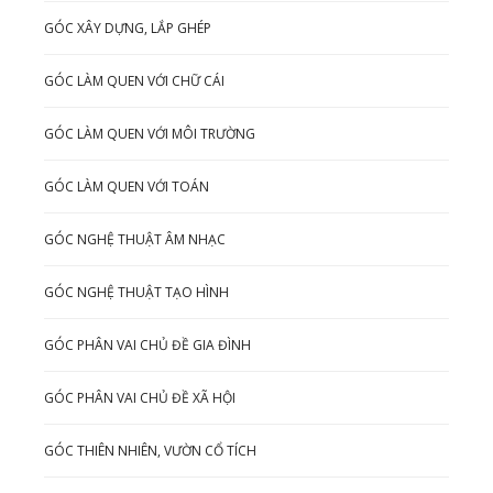
GÓC XÂY DỰNG, LẮP GHÉP
GÓC LÀM QUEN VỚI CHỮ CÁI
GÓC LÀM QUEN VỚI MÔI TRƯỜNG
GÓC LÀM QUEN VỚI TOÁN
GÓC NGHỆ THUẬT ÂM NHẠC
GÓC NGHỆ THUẬT TẠO HÌNH
GÓC PHÂN VAI CHỦ ĐỀ GIA ĐÌNH
GÓC PHÂN VAI CHỦ ĐỀ XÃ HỘI
GÓC THIÊN NHIÊN, VƯỜN CỔ TÍCH