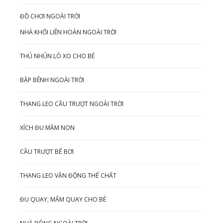
ĐỒ CHƠI NGOÀI TRỜI
NHÀ KHỐI LIÊN HOÀN NGOÀI TRỜI
THÚ NHÚN LÒ XO CHO BÉ
BẬP BÊNH NGOÀI TRỜI
THANG LEO CẦU TRƯỢT NGOÀI TRỜI
XÍCH ĐU MẦM NON
CẦU TRƯỢT BỂ BƠI
THANG LEO VẬN ĐỘNG THỂ CHẤT
ĐU QUAY, MÂM QUAY CHO BÉ