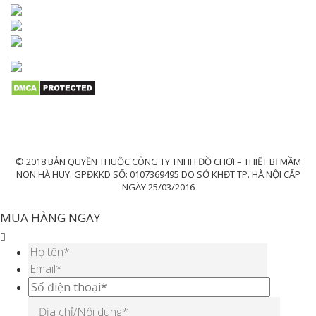
© 2018 BẢN QUYỀN THUỘC CÔNG TY TNHH ĐỒ CHƠI – THIẾT BỊ MẦM
NON HÀ HUY. GPĐKKD SỐ: 0107369495 DO SỞ KHĐT TP. HÀ NỘI CẤP
NGÀY 25/03/2016
MUA HÀNG NGAY