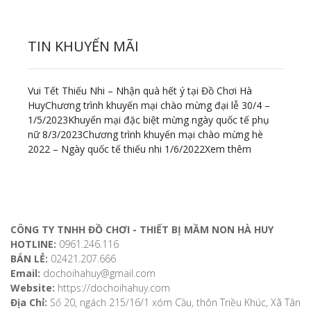
TIN KHUYẾN MÃI
Vui Tết Thiếu Nhi – Nhận quà hết ý tại Đồ Chơi Hà
Huy
Chương trình khuyến mại chào mừng đại lễ 30/4 –
1/5/2023
Khuyến mại đặc biệt mừng ngày quốc tế phụ
nữ 8/3/2023
Chương trình khuyến mại chào mừng hè
2022 – Ngày quốc tế thiếu nhi 1/6/2022
Xem thêm
ĐỊA CHỈ LIÊN HỆ
CÔNG TY TNHH ĐỒ CHƠI - THIẾT BỊ MẦM NON HÀ HUY
HOTLINE:
0961.246.116
BÁN LẺ:
02421.207.666
Email:
dochoihahuy@gmail.com
Website:
https://dochoihahuy.com
Địa Chỉ:
Số 20, ngách 215/16/1 xóm Cầu, thôn Triều Khúc, Xã Tân