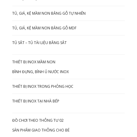
TỦ, GIÁ, KỆ MẦM NON BẰNG GỖ TỰ NHIÊN
TỦ, GIÁ, KỆ MẦM NON BẰNG GỖ MDF
TỦ SẮT – TỦ TÀI LIỆU BẰNG SẮT
THIẾT BỊ INOX MẦM NON
BÌNH ĐỰNG, BÌNH Ủ NƯỚC INOX
THIẾT BỊ INOX TRONG PHÒNG HỌC
THIẾT BỊ INOX TẠI NHÀ BẾP
ĐỒ CHƠI THEO THÔNG TƯ 02
SẢN PHẨM GIAO THÔNG CHO BÉ