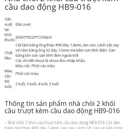
cầu dao động HB9-016
Sản
xuất
Đài Loan
tại:
Kích
(D650*R220*C330)cm
thước:
Cột làm bằng ống thép #90 dày 1,4mm, lan can, vách sắt, tay
vịn làm bằng ống 32 dày 1,5mm mạ kẽm sơn tĩnh điện. Sàn
Chất
bằng tôn sơn sần tĩnh điện ngoài trời
liệu:
Các chi tiết nhựa là nhựa đúc nhập khẩu.
Màu sắc: Phối các màu
Màu
Phối các màu
sắc:
Độ
2 tuổi, 3 tuổi, 4 tuổi, 5 tuổi
tuổi:
Thông tin sản phẩm nhà chòi 2 khối
cầu trượt kèm cầu dao động HB9-016
– Nhà chòi 2 khối cầu trượt kèm cầu dao động HB9-016 Cột làm
bằng ống thép #90 dày 1,4mm, lan can, vách sắt, tay vịn làm bằng