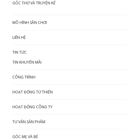
GÓC THƠ VÀ TRUYỆN KỂ
MÔ HÌNH SÂN CHƠI
LIÊN HỆ
TIN TỨC
TIN KHUYẾN MÃI
CÔNG TRÌNH
HOẠT ĐỘNG TỪ THIỆN
HOẠT ĐỘNG CÔNG TY
TƯ VẤN SẢN PHẨM
GÓC MẸ VÀ BÉ