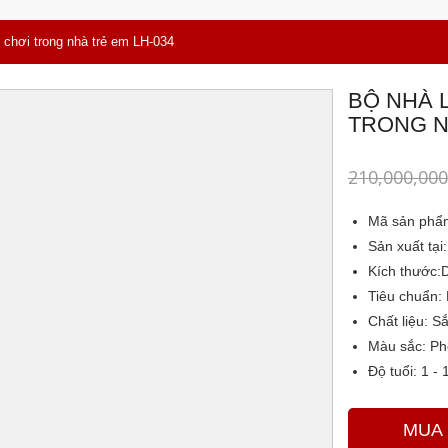
i chơi trong nhà trẻ em LH-034
BỘ NHÀ 
TRONG N
210,000,000
Mã sản phẩ
Sản xuất tại:
Kích thước:
Tiêu chuẩn:
Chất liệu:
Sắ
Màu sắc
: P
Độ tuổi:
1 - 1
MUA