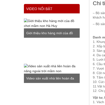
Chi t
VIDEO NỔI BẬT
– Bộ sản
khách h
– Bộ sả
Giới thiệu kho hàng mới của đồ
Danh mụ
1. Khung
chơi mầm non Hà Huy
2. Xốp 
3. Sàn 
4. Da c
5. Lưới
6. Cầu 
7. Vượt
8. Cột 
9. Tấm t
Video sản xuất nhà liên hoàn đa
10. Cút 
11.Vật t
năng ngoài trời mầm non
12. Chi 
Vật tư,
1. Vách 