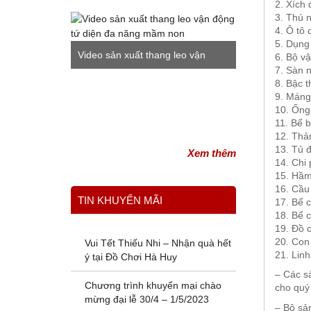
2. Xích
3. Thú 
4. Ô tô 
5. Dụng
Video sản xuất thang leo vận
6. Bộ vậ
7. Sàn 
động tứ diện đa năng mầm non
8. Bậc 
9. Máng
10. Ống 
11. Bể 
12. Thảm
13. Tủ 
Xem thêm
14. Chi 
15. Hầm
16. Cầu 
TIN KHUYẾN MÃI
17. Bể c
18. Bể 
19. Đồ c
20. Con 
Vui Tết Thiếu Nhi – Nhận quà hết
21. Linh
ý tại Đồ Chơi Hà Huy
– Các sả
Chương trình khuyến mại chào
cho quý
mừng đại lễ 30/4 – 1/5/2023
– Bộ sản