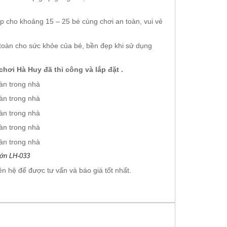
p cho khoảng 15 – 25 bé cùng chơi an toàn, vui vẻ
toàn cho sức khỏe của bé, bền đẹp khi sử dụng
ch
ơ
i H
à
Huy
đã
thi c
ô
ng v
à
l
ắ
p đ
ặ
t .
lớn LH-033
iên hệ để được tư vấn và báo giá tốt nhất.