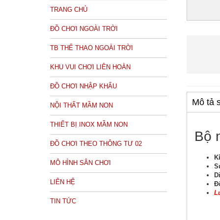
TRANG CHỦ
ĐỒ CHƠI NGOÀI TRỜI
TB THỂ THAO NGOÀI TRỜI
KHU VUI CHƠI LIÊN HOÀN
ĐỒ CHƠI NHẬP KHẨU
Mô tả 
NỘI THẤT MẦM NON
THIẾT BỊ INOX MẦM NON
Bộ n
ĐỒ CHƠI THEO THÔNG TƯ 02
K
MÔ HÌNH SÂN CHƠI
S
D
LIÊN HỆ
Đ
L
TIN TỨC