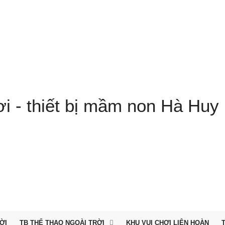
ỜI
TB THỂ THAO NGOÀI TRỜI
KHU VUI CHƠI LIÊN HOÀN