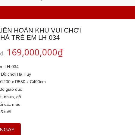
LIÊN HOÀN KHU VUI CHƠI
HÀ TRẺ EM LH-034
169,000,000
₫
₫
m:
LH-034
Đồ chơi Hà Huy
D1200 x R550 x C400cm
Bộ giáo dục
t, nhựa, gỗ
hối các màu
5 tuổi
 NGAY