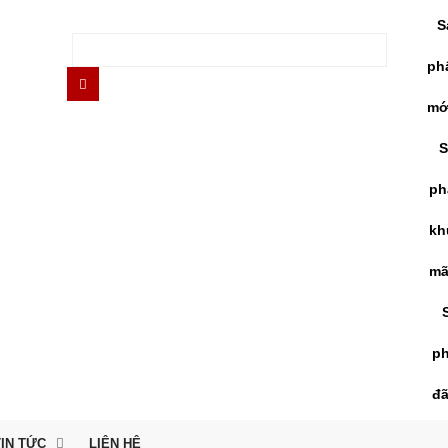
S
ph
mớ
S
ph
kh
mã
p
đ
TIN TỨC
LIÊN HỆ