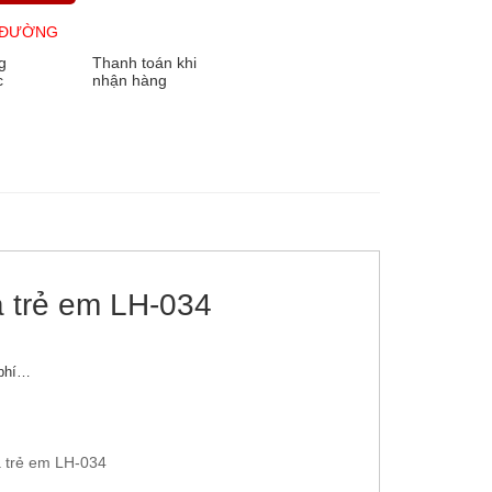
 ĐƯỜNG
g
Thanh toán khi
c
nhận hàng
à trẻ em LH-034
 phí…