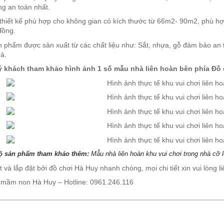
ng an toàn nhất.
thiết kế phù hợp cho không gian có kích thước từ 66m2- 90m2, phù hợ
đồng.
n phẩm được sản xuất từ các chất liệu như: Sắt, nhựa, gỗ đảm bảo an 
à.
ý khách tham kh
ả
o hình
ả
nh 1 s
ố
m
ẫ
u nhà liên hoàn bên phía Đ
ồ
ộ sản phẩm tham khảo thêm:
Mẫu nhà liên hoàn khu vui chơi trong nhà cỡ 
 và lắp đặt bởi đồ chơi Hà Huy nhanh chóng, mọi chi tiết xin vui lòng l
 mầm non Hà Huy – Hotline: 0961.246.116