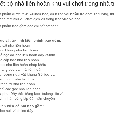
iết
bộ nhà liên hoàn khu vui chơi trong nhà 
 phẩm được thiết kếkhoa học, đa năng với nhiều trò chơi ấn tượng, thú
àng mở khu vui chơi dịch vụ trong nhà vừa và nhỏ.
n phẩm bao gồm các chi tiết cơ bản:
c vật tư, linh kiện chính bao gồm:
 sắt nhà liên hoàn
bọc khung nhà liên hoàn
gỗ bọc da nhà liên hoàn dày 25mm
ao cấp bọc nhà liên hoàn
 bọc nhà liên hoàn nhập khẩu
thang bọc da nhà liên hoàn
 chướng ngại vật khung Gỗ bọc da
ném bóng nhà liên hoàn
rang trí nhà liên hoàn.
nối các góc nhà liên hoàn
ư phụ: Dây thít, băng keo, bulong, ốc vít….
phí nhân công lắp đặt, vận chuyển
 linh kiện có phí bao gồm:
leo núi, vách leo dây