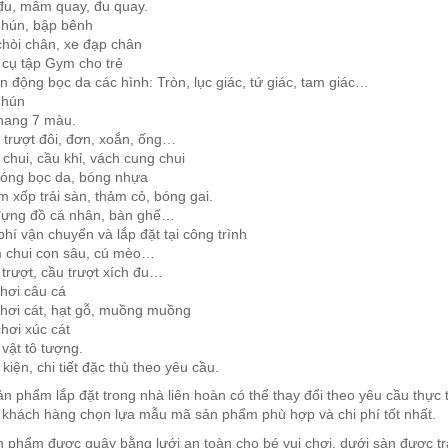
 đu, mâm quay, đu quay.
nhún, bập bênh
chòi chân, xe đạp chân
 cụ tập Gym cho trẻ
n động bọc da các hình: Tròn, lục giác, tứ giác, tam giác…
nhún
thang 7 màu.
 trượt đôi, đơn, xoắn, ống…
chui, cầu khỉ, vách cung chui
bóng bọc da, bóng nhựa
 xốp trải sàn, thảm cỏ, bóng gai.
đựng đồ cá nhân, bàn ghế…
phí vận chuyển và lắp đặt tại công trình
 chui con sâu, cú mèo…
trượt, cầu trượt xích đu…
hơi câu cá
chơi cát, hạt gỗ, muồng muồng
hơi xúc cát
vật tô tượng.
 kiện, chi tiết đặc thù theo yêu cầu.
n phẩm lắp đặt trong nhà liên hoàn có thể thay đổi theo yêu cầu thực
 khách hàng chọn lựa mẫu mã sản phẩm phù hợp và chi phí tốt nhất.
 phẩm được quây bằng lưới an toàn cho bé vui chơi, dưới sàn được trả