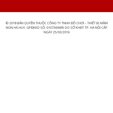
© 2018 BẢN QUYỀN THUỘC CÔNG TY TNHH ĐỒ CHƠI – THIẾT BỊ MẦM
NON HÀ HUY. GPĐKKD SỐ: 0107369495 DO SỞ KHĐT TP. HÀ NỘI CẤP
NGÀY 25/03/2016