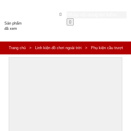
Sản phẩm
đã xem
Trang chủ
>
Linh kiện đồ chơi ngoài trời
>
Phụ kiện cầu trượt
xoắn inox cho khu vui chơi MT-233