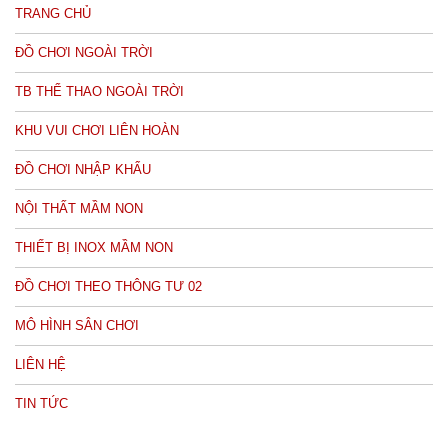
TRANG CHỦ
ĐỒ CHƠI NGOÀI TRỜI
TB THỂ THAO NGOÀI TRỜI
KHU VUI CHƠI LIÊN HOÀN
ĐỒ CHƠI NHẬP KHẨU
NỘI THẤT MẦM NON
THIẾT BỊ INOX MẦM NON
ĐỒ CHƠI THEO THÔNG TƯ 02
MÔ HÌNH SÂN CHƠI
LIÊN HỆ
TIN TỨC