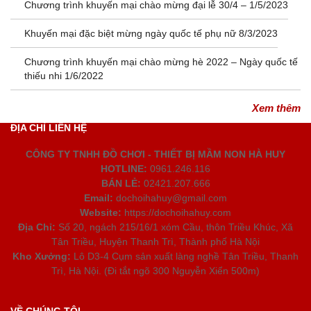
Chương trình khuyến mại chào mừng đại lễ 30/4 – 1/5/2023
Khuyến mại đặc biệt mừng ngày quốc tế phụ nữ 8/3/2023
Chương trình khuyến mại chào mừng hè 2022 – Ngày quốc tế
thiếu nhi 1/6/2022
Xem thêm
ĐỊA CHỈ LIÊN HỆ
CÔNG TY TNHH ĐỒ CHƠI - THIẾT BỊ MẦM NON HÀ HUY
HOTLINE:
0961.246.116
BÁN LẺ:
02421.207.666
Email:
dochoihahuy@gmail.com
Website:
https://dochoihahuy.com
Địa Chỉ:
Số 20, ngách 215/16/1 xóm Cầu, thôn Triều Khúc, Xã
Tân Triều, Huyện Thanh Trì, Thành phố Hà Nội
Kho Xưởng:
Lô D3-4 Cụm sản xuất làng nghề Tân Triều, Thanh
Trì, Hà Nội. (Đi tắt ngõ 300 Nguyễn Xiển 500m)
VỀ CHÚNG TÔI