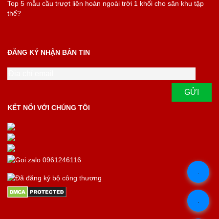
Top 5 mẫu cầu trượt liên hoàn ngoài trời 1 khối cho sân khu tập
thể?
ĐĂNG KÝ NHẬN BẢN TIN
KẾT NỐI VỚI CHÚNG TÔI
.
.