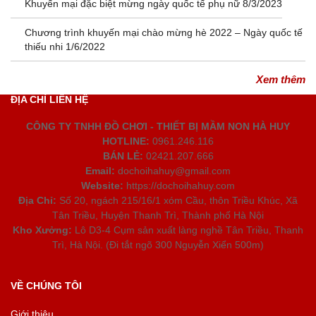
Khuyến mại đặc biệt mừng ngày quốc tế phụ nữ 8/3/2023
Chương trình khuyến mại chào mừng hè 2022 – Ngày quốc tế
thiếu nhi 1/6/2022
Xem thêm
ĐỊA CHỈ LIÊN HỆ
CÔNG TY TNHH ĐỒ CHƠI - THIẾT BỊ MẦM NON HÀ HUY
HOTLINE:
0961.246.116
BÁN LẺ:
02421.207.666
Email:
dochoihahuy@gmail.com
Website:
https://dochoihahuy.com
Địa Chỉ:
Số 20, ngách 215/16/1 xóm Cầu, thôn Triều Khúc, Xã
Tân Triều, Huyện Thanh Trì, Thành phố Hà Nội
Kho Xưởng:
Lô D3-4 Cụm sản xuất làng nghề Tân Triều, Thanh
Trì, Hà Nội. (Đi tắt ngõ 300 Nguyễn Xiển 500m)
VỀ CHÚNG TÔI
Giới thiệu