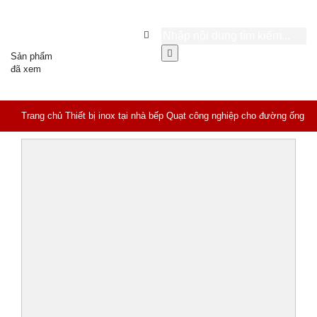
Sản phẩm
đã xem
Trang chủ
Thiết bị inox tại nhà bếp
Quạt công nghiệp cho đường ống
dài HD3-020