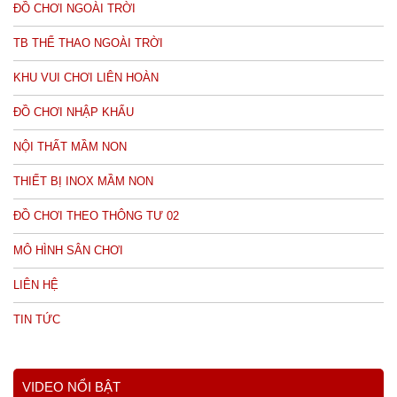
ĐỒ CHƠI NGOÀI TRỜI
TB THỂ THAO NGOÀI TRỜI
KHU VUI CHƠI LIÊN HOÀN
ĐỒ CHƠI NHẬP KHẨU
NỘI THẤT MẦM NON
THIẾT BỊ INOX MẦM NON
ĐỒ CHƠI THEO THÔNG TƯ 02
MÔ HÌNH SÂN CHƠI
LIÊN HỆ
TIN TỨC
VIDEO NỔI BẬT