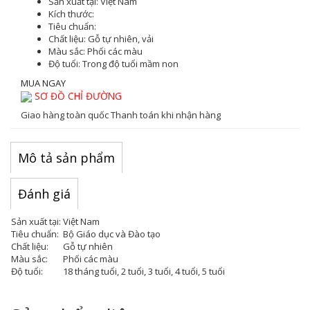
Sản xuất tại:
Việt Nam
Kích thước:
Tiêu chuẩn:
Chất liệu:
Gỗ tự nhiên, vải
Màu sắc
: Phối các màu
Độ tuổi:
Trong độ tuổi mầm non
MUA NGAY
SƠ ĐỒ CHỈ ĐƯỜNG
Giao hàng toàn quốc
Thanh toán khi nhận hàng
Mô tả sản phẩm
Đánh giá
Sản xuất tại:
Việt Nam
Tiêu chuẩn:
Bộ Giáo dục và Đào tạo
Chất liệu:
Gỗ tự nhiên
Màu sắc:
Phối các màu
Độ tuổi:
18 tháng tuổi, 2 tuổi, 3 tuổi, 4 tuổi, 5 tuổi