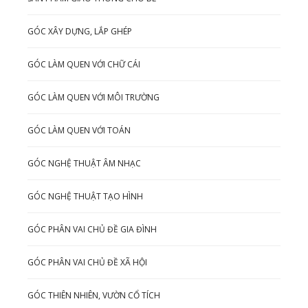
GÓC XÂY DỰNG, LẮP GHÉP
GÓC LÀM QUEN VỚI CHỮ CÁI
GÓC LÀM QUEN VỚI MÔI TRƯỜNG
GÓC LÀM QUEN VỚI TOÁN
GÓC NGHỆ THUẬT ÂM NHẠC
GÓC NGHỆ THUẬT TẠO HÌNH
GÓC PHÂN VAI CHỦ ĐỀ GIA ĐÌNH
GÓC PHÂN VAI CHỦ ĐỀ XÃ HỘI
GÓC THIÊN NHIÊN, VƯỜN CỔ TÍCH