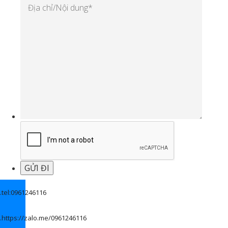
.
tel:0961246116
.
https://zalo.me/0961246116