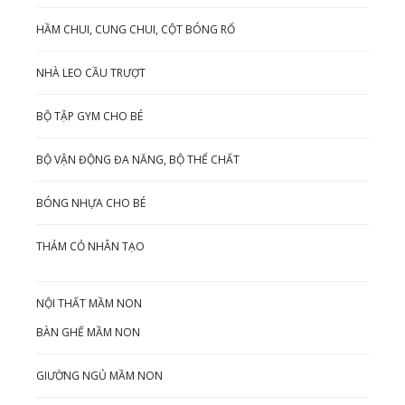
HẦM CHUI, CUNG CHUI, CỘT BÓNG RỔ
NHÀ LEO CẦU TRƯỢT
BỘ TẬP GYM CHO BÉ
BỘ VẬN ĐỘNG ĐA NĂNG, BỘ THỂ CHẤT
BÓNG NHỰA CHO BÉ
THẢM CỎ NHÂN TẠO
NỘI THẤT MẦM NON
BÀN GHẾ MẦM NON
GIƯỜNG NGỦ MẦM NON