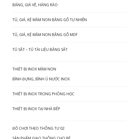
BẢNG, GIÁ VẼ, HÀNG RÀO
TỦ, GIÁ, KỆ MẦM NON BẰNG GỖ TỰ NHIÊN
TỦ, GIÁ, KỆ MẦM NON BẰNG GỖ MDF
TỦ SẮT – TỦ TÀI LIỆU BẰNG SẮT
THIẾT BỊ INOX MẦM NON
BÌNH ĐỰNG, BÌNH Ủ NƯỚC INOX
THIẾT BỊ INOX TRONG PHÒNG HỌC
THIẾT BỊ INOX TẠI NHÀ BẾP
ĐỒ CHƠI THEO THÔNG TƯ 02
SẢN PHẨM GIAO THÔNG CHO BÉ