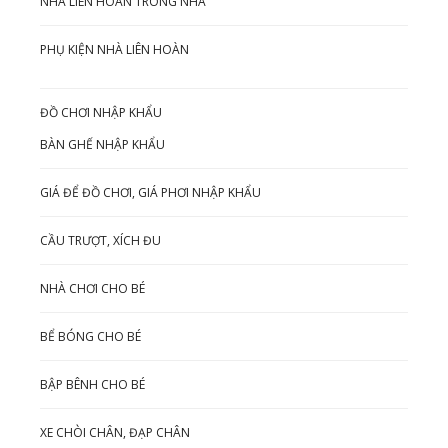
NHÀ LIÊN HOÀN TRONG NHÀ
PHỤ KIỆN NHÀ LIÊN HOÀN
ĐỒ CHƠI NHẬP KHẨU
BÀN GHẾ NHẬP KHẨU
GIÁ ĐỂ ĐỒ CHƠI, GIÁ PHƠI NHẬP KHẨU
CẦU TRƯỢT, XÍCH ĐU
NHÀ CHƠI CHO BÉ
BỂ BÓNG CHO BÉ
BẬP BÊNH CHO BÉ
XE CHÒI CHÂN, ĐẠP CHÂN