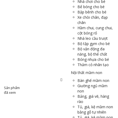
Nhà chơi cho bé
Bể bóng cho bé
Bập bênh cho bé
Xe chòi chân, đạp
chân
Hầm chui, cung chui,
cột bóng rổ
Nhà leo cầu trượt
Bộ tập gym cho bé
Bộ vận động đa
năng, bộ thể chất
Bóng nhựa cho bé
Thảm cỏ nhân tạo
Nội thất mầm non
Bàn ghế mầm non
Giường ngủ mầm
Sản phẩm
non
đã xem
Bảng, giá vẽ, hàng
rào
Tủ, giá, kệ mầm non
bằng gỗ tự nhiên
Tủ, giá, kệ mầm non