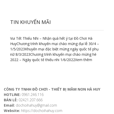
TIN KHUYẾN MÃI
Vui Tết Thiếu Nhi – Nhận quà hết ý tại Đồ Chơi Hà
Huy
Chương trình khuyến mại chào mừng đại lễ 30/4 –
1/5/2023
Khuyến mại đặc biệt mừng ngày quốc tế phụ
nữ 8/3/2023
Chương trình khuyến mại chào mừng hè
2022 – Ngày quốc tế thiếu nhi 1/6/2022
Xem thêm
ĐỊA CHỈ LIÊN HỆ
CÔNG TY TNHH ĐỒ CHƠI - THIẾT BỊ MẦM NON HÀ HUY
HOTLINE:
0961.246.116
BÁN LẺ:
02421.207.666
Email:
dochoihahuy@gmail.com
Website:
https://dochoihahuy.com