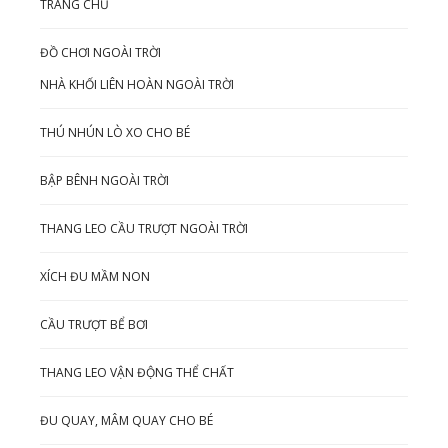
TRANG CHỦ
ĐỒ CHƠI NGOÀI TRỜI
NHÀ KHỐI LIÊN HOÀN NGOÀI TRỜI
THÚ NHÚN LÒ XO CHO BÉ
BẬP BÊNH NGOÀI TRỜI
THANG LEO CẦU TRƯỢT NGOÀI TRỜI
XÍCH ĐU MẦM NON
CẦU TRƯỢT BỂ BƠI
THANG LEO VẬN ĐỘNG THỂ CHẤT
ĐU QUAY, MÂM QUAY CHO BÉ