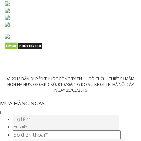
© 2018 BẢN QUYỀN THUỘC CÔNG TY TNHH ĐỒ CHƠI – THIẾT BỊ MẦM
NON HÀ HUY. GPĐKKD SỐ: 0107369495 DO SỞ KHĐT TP. HÀ NỘI CẤP
NGÀY 25/03/2016
MUA HÀNG NGAY