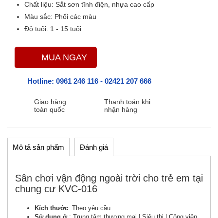
Chất liệu:
Sắt sơn tĩnh điện, nhựa cao cấp
Màu sắc
: Phối các màu
Độ tuổi:
1 - 15 tuổi
MUA NGAY
Hotline:
0961 246 116
-
02421 207 666
Giao hàng
Thanh toán khi
toàn quốc
nhận hàng
Mô tả sản phẩm
Đánh giá
Sân chơi vận động ngoài trời cho trẻ em tại
chung cư KVC-016
Kích thước
: Theo yêu cầu
Sử dụng ở
: Trung tâm thương mại | Siêu thị | Công viên