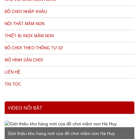
ĐỒ CHƠI NHẬP KHẨU
NỘI THẤT MẦM NON
THIẾT BỊ INOX MẦM NON
ĐỒ CHƠI THEO THÔNG TƯ 02
MÔ HÌNH SÂN CHƠI
LIÊN HỆ
TIN TỨC
VIDEO NỔI BẬT
Giới thiệu kho hàng mới của đồ chơi mầm non Hà Huy