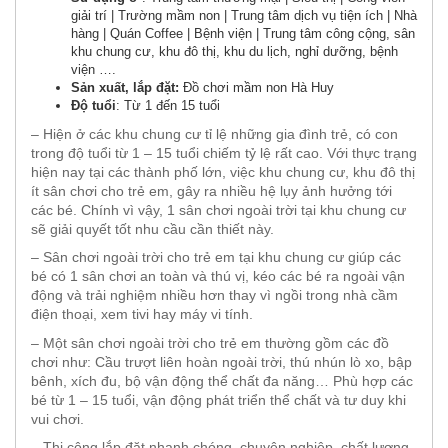
giải trí | Trường mầm non | Trung tâm dịch vụ tiện ích | Nhà
hàng | Quán Coffee | Bệnh viện | Trung tâm công cộng, sân
khu chung cư, khu đô thị, khu du lịch, nghỉ dưỡng, bệnh
viện ….
Sản xuất, lắp đặt:
Đồ chơi mầm non Hà Huy
Độ tuổi
: Từ 1 đến 15 tuổi
– Hiện ở các khu chung cư tỉ lệ những gia đình trẻ, có con
trong độ tuổi từ 1 – 15 tuổi chiếm tỷ lệ rất cao. Với thực trạng
hiện nay tại các thành phố lớn, việc khu chung cư, khu đô thị
ít sân chơi cho trẻ em, gây ra nhiều hệ lụy ảnh hưởng tới
các bé. Chính vì vậy, 1 sân chơi ngoài trời tại khu chung cư
sẽ giải quyết tốt nhu cầu cần thiết này.
– Sân chơi ngoài trời cho trẻ em tại khu chung cư giúp các
bé có 1 sân chơi an toàn và thú vị, kéo các bé ra ngoài vận
động và trải nghiệm nhiều hơn thay vì ngồi trong nhà cầm
điện thoại, xem tivi hay máy vi tính.
– Một sân chơi ngoài trời cho trẻ em thường gồm các đồ
chơi như: Cầu trượt liên hoàn ngoài trời, thú nhún lò xo, bập
bênh, xích đu, bộ vận động thể chất đa năng… Phù hợp các
bé từ 1 – 15 tuổi, vận động phát triển thể chất và tư duy khi
vui chơi.
– Thi công lắp đặt nhanh chóng, chuyên nghiệp, chất lượng