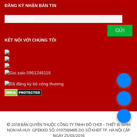
ĐĂNG KÝ NHẬN BẢN TIN
KẾT NỐI VỚI CHÚNG TÔI
.
.
.
© 2018 BẢN QUYỀN THUỘC CÔNG TY TNHH ĐỒ CHƠI – THIẾT BỊ MẦM
NON HÀ HUY. GPĐKKD SỐ: 0107369495 DO SỞ KHĐT TP. HÀ NỘI CẤP
NGÀY 25/03/2016