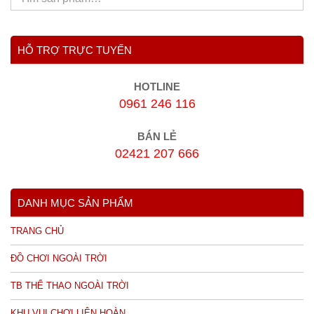
HỖ TRỢ TRỰC TUYẾN
HOTLINE
0961 246 116
BÁN LẺ
02421 207 666
DANH MỤC SẢN PHẨM
TRANG CHỦ
ĐỒ CHƠI NGOÀI TRỜI
TB THỂ THAO NGOÀI TRỜI
KHU VUI CHƠI LIÊN HOÀN