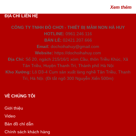
Xem thêm
ĐỊA CHỈ LIÊN HỆ
CÔNG TY TNHH ĐỒ CHƠI - THIẾT BỊ MẦM NON HÀ HUY
HOTLINE:
0961.246.116
BÁN LẺ:
02421.207.666
Email:
dochoihahuy@gmail.com
Website:
https://dochoihahuy.com
Địa Chỉ:
Số 20, ngách 215/16/1 xóm Cầu, thôn Triều Khúc, Xã
Tân Triều, Huyện Thanh Trì, Thành phố Hà Nội
Kho Xưởng:
Lô D3-4 Cụm sản xuất làng nghề Tân Triều, Thanh
Trì, Hà Nội. (Đi tắt ngõ 300 Nguyễn Xiển 500m)
VỀ CHÚNG TÔI
Giới thiệu
Video
Bản đồ chỉ dẫn
Chính sách khách hàng