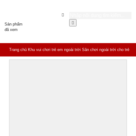
Sản phẩm
đã xem
Trang chủ
Khu vui chơi trẻ em ngoài trời
Sân chơi ngoài trời cho trẻ
em tại chung cư KVC-016