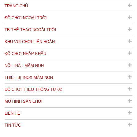
TRANG CHỦ
ĐỒ CHƠI NGOÀI TRỜI
TB THỂ THAO NGOÀI TRỜI
KHU VUI CHƠI LIÊN HOÀN
ĐỒ CHƠI NHẬP KHẨU
NỘI THẤT MẦM NON
THIẾT BỊ INOX MẦM NON
ĐỒ CHƠI THEO THÔNG TƯ 02
MÔ HÌNH SÂN CHƠI
LIÊN HỆ
TIN TỨC