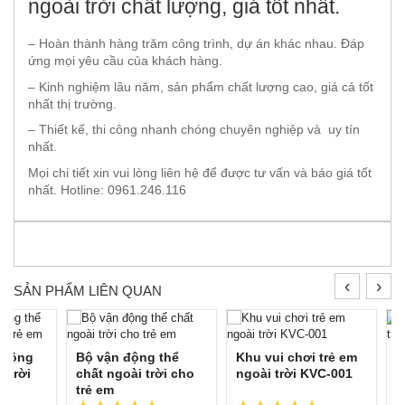
ngoài trời chất lượng, giá tốt nhất.
– Hoàn thành hàng trăm công trình, dự án khác nhau. Đáp
ứng mọi yêu cầu của khách hàng.
– Kinh nghiệm lâu năm, sản phẩm chất lượng cao, giá cả tốt
nhất thị trường.
– Thiết kế, thi công nhanh chóng chuyên nghiệp và uy tín
nhất.
Mọi chi tiết xin vui lòng liên hệ để được tư vấn và báo giá tốt
nhất. Hotline: 0961.246.116
‹
›
SẢN PHẨM LIÊN QUAN
 động
Bộ vận động thể
Khu vui chơi trẻ em
K
i trời
chất ngoài trời cho
ngoài trời KVC-001
t
trẻ em
0