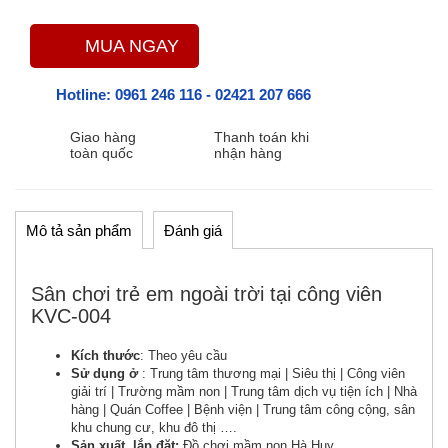
THẢM CỎ NHÂN TẠO
GÓC THIÊN NHIÊN, VƯỜN CỔ TÍCH
MUA NGAY
GÓC THƠ VÀ TRUYỆN KỂ
Hotline:
0961 246 116
-
02421 207 666
Giao hàng
Thanh toán khi
toàn quốc
nhận hàng
Mô tả sản phẩm
Đánh giá
Sân chơi trẻ em ngoài trời tại công viên
KVC-004
Kích thước
: Theo yêu cầu
Sử dụng ở
: Trung tâm thương mại | Siêu thị | Công viên
giải trí | Trường mầm non | Trung tâm dịch vụ tiện ích | Nhà
hàng | Quán Coffee | Bệnh viện | Trung tâm công cộng, sân
khu chung cư, khu đô thị ….
Sản xuất, lắp đặt:
Đồ chơi mầm non Hà Huy