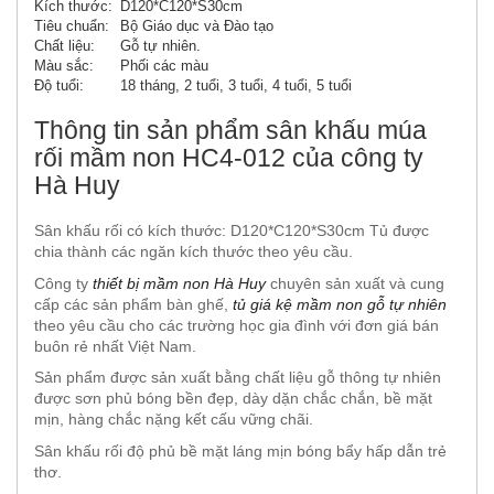
Kích thước:
D120*C120*S30cm
Tiêu chuẩn:
Bộ Giáo dục và Đào tạo
Chất liệu:
Gỗ tự nhiên.
Màu sắc:
Phối các màu
Độ tuổi:
18 tháng, 2 tuổi, 3 tuổi, 4 tuổi, 5 tuổi
Thông tin sản phẩm sân khấu múa
rối mầm non HC4-012 của công ty
Hà Huy
Sân khấu rối có kích thước: D120*C120*S30cm Tủ được
chia thành các ngăn kích thước theo yêu cầu.
Công ty
thiết bị mầm non Hà Huy
chuyên sản xuất và cung
cấp các sản phẩm bàn ghế,
tủ giá kệ mầm non gỗ tự nhiên
theo yêu cầu cho các trường học gia đình với đơn giá bán
buôn rẻ nhất Việt Nam.
Sản phẩm được sản xuất bằng chất liệu gỗ thông tự nhiên
được sơn phủ bóng bền đẹp, dày dặn chắc chắn, bề mặt
mịn, hàng chắc nặng kết cấu vững chãi.
Sân khấu rối độ phủ bề mặt láng mịn bóng bẩy hấp dẫn trẻ
thơ.