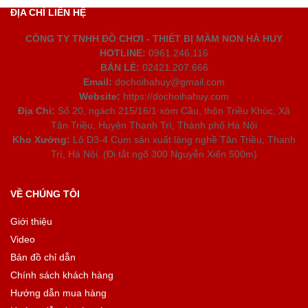
ĐỊA CHỈ LIÊN HỆ
CÔNG TY TNHH ĐỒ CHƠI - THIẾT BỊ MẦM NON HÀ HUY
HOTLINE:
0961.246.116
BÁN LẺ:
02421.207.666
Email:
dochoihahuy@gmail.com
Website:
https://dochoihahuy.com
Địa Chỉ:
Số 20, ngách 215/16/1 xóm Cầu, thôn Triều Khúc, Xã
Tân Triều, Huyện Thanh Trì, Thành phố Hà Nội
Kho Xưởng:
Lô D3-4 Cụm sản xuất làng nghề Tân Triều, Thanh
Trì, Hà Nội. (Đi tắt ngõ 300 Nguyễn Xiển 500m)
VỀ CHÚNG TÔI
Giới thiệu
Video
Bản đồ chỉ dẫn
Chính sách khách hàng
Hướng dẫn mua hàng