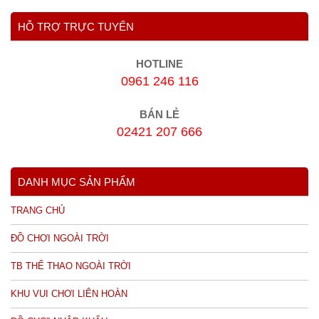
HỖ TRỢ TRỰC TUYẾN
HOTLINE
0961 246 116
BÁN LẺ
02421 207 666
DANH MỤC SẢN PHẨM
TRANG CHỦ
ĐỒ CHƠI NGOÀI TRỜI
TB THỂ THAO NGOÀI TRỜI
KHU VUI CHƠI LIÊN HOÀN