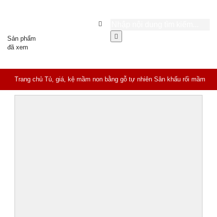
Sản phẩm
đã xem
Trang chủ
Tủ, giá, kệ mầm non bằng gỗ tự nhiên
Sân khấu rối mầm
non HC4-012