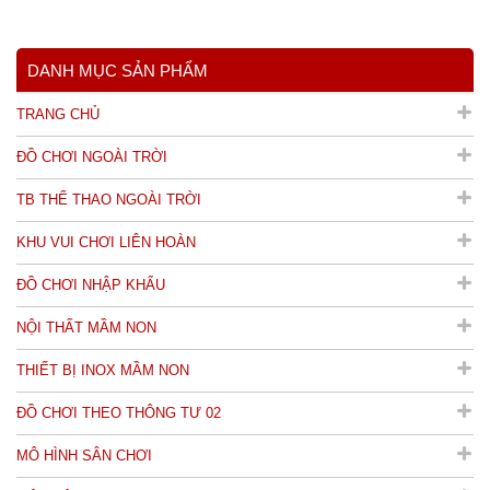
DANH MỤC SẢN PHẨM
TRANG CHỦ
ĐỒ CHƠI NGOÀI TRỜI
TB THỂ THAO NGOÀI TRỜI
KHU VUI CHƠI LIÊN HOÀN
ĐỒ CHƠI NHẬP KHẨU
NỘI THẤT MẦM NON
THIẾT BỊ INOX MẦM NON
ĐỒ CHƠI THEO THÔNG TƯ 02
MÔ HÌNH SÂN CHƠI