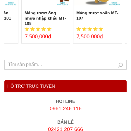
 hoàn
Máng trượt ống
Máng trượt xoắn MT-
V
MT-101
nhựa nhập khẩu MT-
107
h
108
l
7,500,000
₫
7,500,000
₫
1
HỖ TRỢ TRỰC TUYẾN
HOTLINE
0961 246 116
BÁN LẺ
02421 207 666