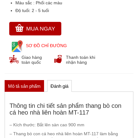
Màu sắc
: Phối các màu
Độ tuổi:
2 - 5 tuổi
THẢM CỎ NHÂN TẠO
GÓC THIÊN NHIÊN, VƯỜN CỔ TÍCH
GÓC THƠ VÀ TRUYỆN KỂ
MUA NGAY
SƠ ĐỒ CHỈ ĐƯỜNG
Giao hàng
Thanh toán khi
toàn quốc
nhận hàng
Mô tả sản phẩm
Đánh giá
Thông tin chi tiết sản phẩm thang bò con
cá heo nhà liên hoàn MT-117
– Kích thước: Bắt lên sàn cao 900 mm
– Thang bò con cá heo nhà liên hoàn MT-117 làm bằng