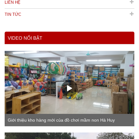
LIÊN HỆ
TIN TỨC
VIDEO NỔI BẬT
Giới thiệu kho hàng mới của đồ chơi mầm non Hà Huy