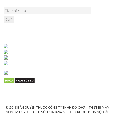
KẾT NỐI VỚI CHÚNG TÔI
© 2018 BẢN QUYỀN THUỘC CÔNG TY TNHH ĐỒ CHƠI – THIẾT BỊ MẦM
NON HÀ HUY. GPĐKKD SỐ: 0107369495 DO SỞ KHĐT TP. HÀ NỘI CẤP