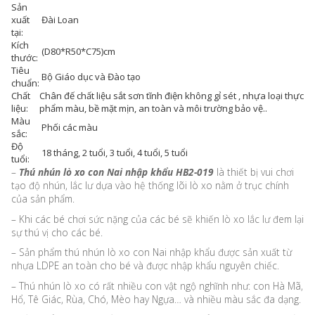
Sản
xuất
Đài Loan
tại:
Kích
(D80*R50*C75)cm
thước:
Tiêu
Bộ Giáo dục và Đào tạo
chuẩn:
Chất
Chân đế chất liệu sắt sơn tĩnh điện không gỉ sét , nhựa loại thực
liệu:
phẩm màu, bề mặt mịn, an toàn và môi trường bảo vệ..
Màu
Phối các màu
sắc:
Độ
18 tháng, 2 tuổi, 3 tuổi, 4 tuổi, 5 tuổi
tuổi:
–
Thú nhún lò xo con Nai nhập khẩu HB2-019
là thiết bị vui chơi
tạo độ nhún, lắc lư dựa vào hệ thống lõi lò xo nằm ở trục chính
của sản phẩm.
– Khi các bé chơi sức nặng của các bé sẽ khiến lò xo lắc lư đem lại
sự thú vị cho các bé.
– Sản phẩm thú nhún lò xo con Nai nhập khẩu được sản xuất từ
nhựa LDPE an toàn cho bé và được nhập khẩu nguyên chiếc.
– Thú nhún lò xo có rất nhiều con vật ngộ nghĩnh như: con Hà Mã,
Hổ, Tê Giác, Rùa, Chó, Mèo hay Ngựa… và nhiều màu sắc đa dạng.