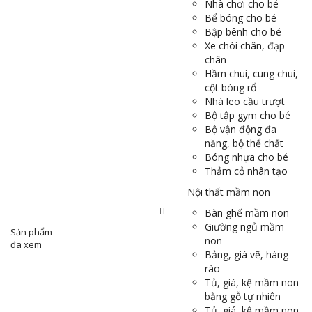
Nhà chơi cho bé
Bể bóng cho bé
Bập bênh cho bé
Xe chòi chân, đạp
chân
Hầm chui, cung chui,
cột bóng rổ
Nhà leo cầu trượt
Bộ tập gym cho bé
Bộ vận động đa
năng, bộ thể chất
Bóng nhựa cho bé
Thảm cỏ nhân tạo
Nội thất mầm non
Bàn ghế mầm non
Giường ngủ mầm
Sản phẩm
non
đã xem
Bảng, giá vẽ, hàng
rào
Tủ, giá, kệ mầm non
bằng gỗ tự nhiên
Tủ, giá, kệ mầm non