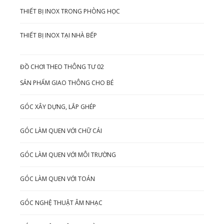
THIẾT BỊ INOX TRONG PHÒNG HỌC
THIẾT BỊ INOX TẠI NHÀ BẾP
ĐỒ CHƠI THEO THÔNG TƯ 02
SẢN PHẨM GIAO THÔNG CHO BÉ
GÓC XÂY DỰNG, LẮP GHÉP
GÓC LÀM QUEN VỚI CHỮ CÁI
GÓC LÀM QUEN VỚI MÔI TRƯỜNG
GÓC LÀM QUEN VỚI TOÁN
GÓC NGHỆ THUẬT ÂM NHẠC