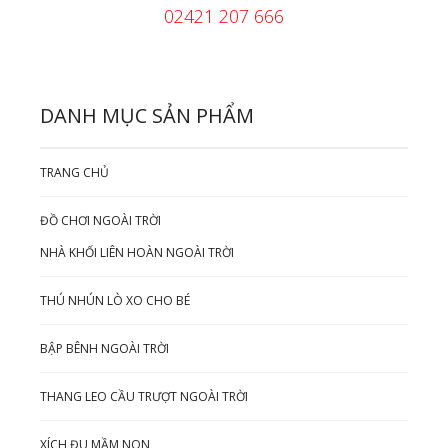
02421 207 666
DANH MỤC SẢN PHẨM
TRANG CHỦ
ĐỒ CHƠI NGOÀI TRỜI
NHÀ KHỐI LIÊN HOÀN NGOÀI TRỜI
THÚ NHÚN LÒ XO CHO BÉ
BẬP BÊNH NGOÀI TRỜI
THANG LEO CẦU TRƯỢT NGOÀI TRỜI
XÍCH ĐU MẦM NON