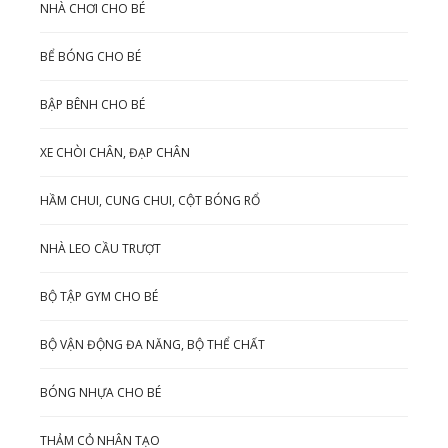
NHÀ CHƠI CHO BÉ
BỂ BÓNG CHO BÉ
BẬP BÊNH CHO BÉ
XE CHÒI CHÂN, ĐẠP CHÂN
HẦM CHUI, CUNG CHUI, CỘT BÓNG RỔ
NHÀ LEO CẦU TRƯỢT
BỘ TẬP GYM CHO BÉ
BỘ VẬN ĐỘNG ĐA NĂNG, BỘ THỂ CHẤT
BÓNG NHỰA CHO BÉ
THẢM CỎ NHÂN TẠO