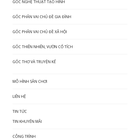
GÓC NGHỆ THUẬT TẠO HÌNH
GÓC PHÂN VAI CHỦ ĐỀ GIA ĐÌNH
GÓC PHÂN VAI CHỦ ĐỀ XÃ HỘI
GÓC THIÊN NHIÊN, VƯỜN CỔ TÍCH
GÓC THƠ VÀ TRUYỆN KỂ
MÔ HÌNH SÂN CHƠI
LIÊN HỆ
TIN TỨC
TIN KHUYẾN MÃI
CÔNG TRÌNH