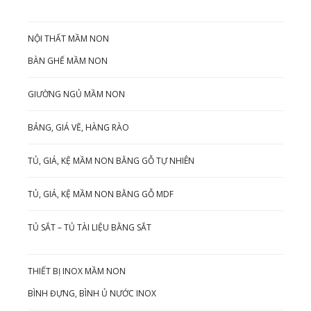
NỘI THẤT MẦM NON
BÀN GHẾ MẦM NON
GIƯỜNG NGỦ MẦM NON
BẢNG, GIÁ VẼ, HÀNG RÀO
TỦ, GIÁ, KỆ MẦM NON BẰNG GỖ TỰ NHIÊN
TỦ, GIÁ, KỆ MẦM NON BẰNG GỖ MDF
TỦ SẮT – TỦ TÀI LIỆU BẰNG SẮT
THIẾT BỊ INOX MẦM NON
BÌNH ĐỰNG, BÌNH Ủ NƯỚC INOX