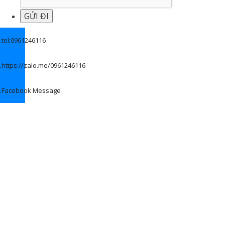
.
tel:0961246116
.
https://zalo.me/0961246116
.
Facebook Message