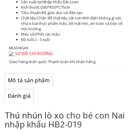
Sản xuất tại:
Nhập khẩu Đài Loan
Kích thước:
D80*R50*C75cm
Tiêu chuẩn:
Bộ giáo dục và đào tạo
Chất liệu:
Chân đế chất liệu sắt sơn tĩnh điện không gỉ sét ,
nhựa loại thực phẩm màu, bề mặt mịn, an toàn và bảo vệ
môi trường.
Màu sắc
Phối các màu
Độ tuổi:
2 - 5 tuổi
MUA NGAY
SƠ ĐỒ CHỈ ĐƯỜNG
Giao hàng toàn quốc
Thanh toán khi nhận hàng
Mô tả sản phẩm
Đánh giá
Thú nhún lò xo
cho bé con Nai
nhập khẩu HB2-019