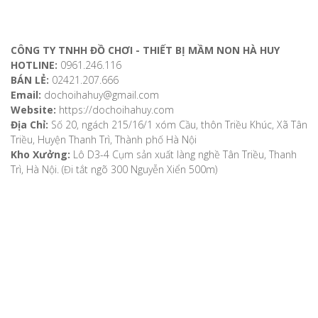
ĐỊA CHỈ LIÊN HỆ
CÔNG TY TNHH ĐỒ CHƠI - THIẾT BỊ MẦM NON HÀ HUY
HOTLINE:
0961.246.116
BÁN LẺ:
02421.207.666
Email:
dochoihahuy@gmail.com
Website:
https://dochoihahuy.com
Địa Chỉ:
Số 20, ngách 215/16/1 xóm Cầu, thôn Triều Khúc, Xã Tân
Triều, Huyện Thanh Trì, Thành phố Hà Nội
Kho Xưởng:
Lô D3-4 Cụm sản xuất làng nghề Tân Triều, Thanh
Trì, Hà Nội. (Đi tắt ngõ 300 Nguyễn Xiển 500m)
VỀ CHÚNG TÔI
Giới thiệu
Video
Bản đồ chỉ dẫn
Chính sách khách hàng
Hướng dẫn mua hàng