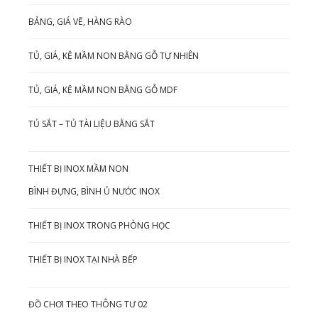
BẢNG, GIÁ VẼ, HÀNG RÀO
TỦ, GIÁ, KỆ MẦM NON BẰNG GỖ TỰ NHIÊN
TỦ, GIÁ, KỆ MẦM NON BẰNG GỖ MDF
TỦ SẮT – TỦ TÀI LIỆU BẰNG SẮT
THIẾT BỊ INOX MẦM NON
BÌNH ĐỰNG, BÌNH Ủ NƯỚC INOX
THIẾT BỊ INOX TRONG PHÒNG HỌC
THIẾT BỊ INOX TẠI NHÀ BẾP
ĐỒ CHƠI THEO THÔNG TƯ 02