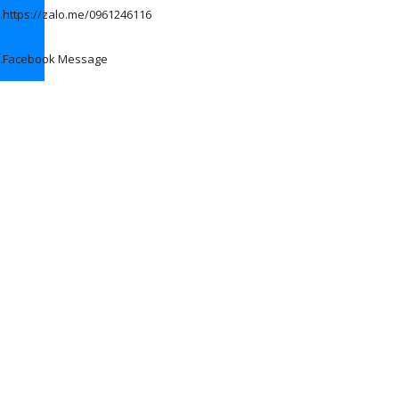
.
https://zalo.me/0961246116
.
Facebook Message