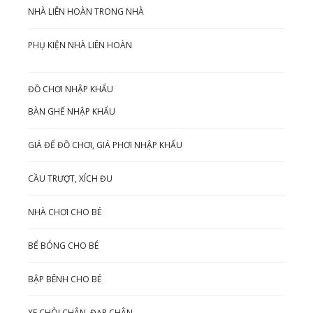
NHÀ LIÊN HOÀN TRONG NHÀ
PHỤ KIỆN NHÀ LIÊN HOÀN
ĐỒ CHƠI NHẬP KHẨU
BÀN GHẾ NHẬP KHẨU
GIÁ ĐỂ ĐỒ CHƠI, GIÁ PHƠI NHẬP KHẨU
CẦU TRƯỢT, XÍCH ĐU
NHÀ CHƠI CHO BÉ
BỂ BÓNG CHO BÉ
BẬP BÊNH CHO BÉ
XE CHÒI CHÂN, ĐẠP CHÂN