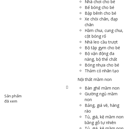
Nhà chơi cho bé
Bể bóng cho bé
Bập bênh cho bé
Xe chòi chân, đạp
chân
Hầm chui, cung chui,
cột bóng rổ
Nhà leo cầu trượt
Bộ tập gym cho bé
Bộ vận động đa
năng, bộ thể chất
Bóng nhựa cho bé
Thảm cỏ nhân tạo
Nội thất mầm non
Bàn ghế mầm non
Giường ngủ mầm
Sản phẩm
non
đã xem
Bảng, giá vẽ, hàng
rào
Tủ, giá, kệ mầm non
bằng gỗ tự nhiên
Tủ, giá, kệ mầm non