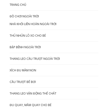
TRANG CHỦ
ĐỒ CHƠI NGOÀI TRỜI
NHÀ KHỐI LIÊN HOÀN NGOÀI TRỜI
THÚ NHÚN LÒ XO CHO BÉ
BẬP BÊNH NGOÀI TRỜI
THANG LEO CẦU TRƯỢT NGOÀI TRỜI
XÍCH ĐU MẦM NON
CẦU TRƯỢT BỂ BƠI
THANG LEO VẬN ĐỘNG THỂ CHẤT
ĐU QUAY, MÂM QUAY CHO BÉ