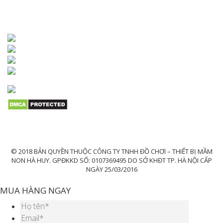
KẾT NỐI VỚI CHÚNG TÔI
© 2018 BẢN QUYỀN THUỘC CÔNG TY TNHH ĐỒ CHƠI – THIẾT BỊ MẦM
NON HÀ HUY. GPĐKKD SỐ: 0107369495 DO SỞ KHĐT TP. HÀ NỘI CẤP
NGÀY 25/03/2016
MUA HÀNG NGAY