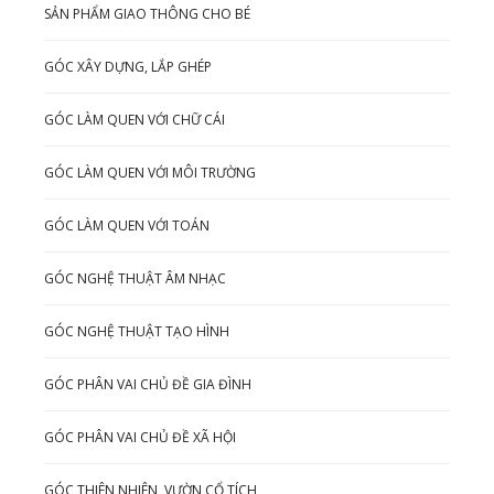
SẢN PHẨM GIAO THÔNG CHO BÉ
GÓC XÂY DỰNG, LẮP GHÉP
GÓC LÀM QUEN VỚI CHỮ CÁI
GÓC LÀM QUEN VỚI MÔI TRƯỜNG
GÓC LÀM QUEN VỚI TOÁN
GÓC NGHỆ THUẬT ÂM NHẠC
GÓC NGHỆ THUẬT TẠO HÌNH
GÓC PHÂN VAI CHỦ ĐỀ GIA ĐÌNH
GÓC PHÂN VAI CHỦ ĐỀ XÃ HỘI
GÓC THIÊN NHIÊN, VƯỜN CỔ TÍCH