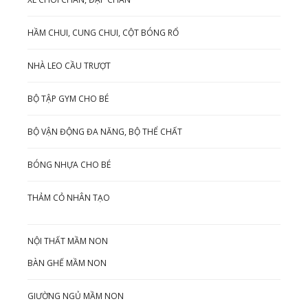
HẦM CHUI, CUNG CHUI, CỘT BÓNG RỔ
NHÀ LEO CẦU TRƯỢT
BỘ TẬP GYM CHO BÉ
BỘ VẬN ĐỘNG ĐA NĂNG, BỘ THỂ CHẤT
BÓNG NHỰA CHO BÉ
THẢM CỎ NHÂN TẠO
NỘI THẤT MẦM NON
BÀN GHẾ MẦM NON
GIƯỜNG NGỦ MẦM NON