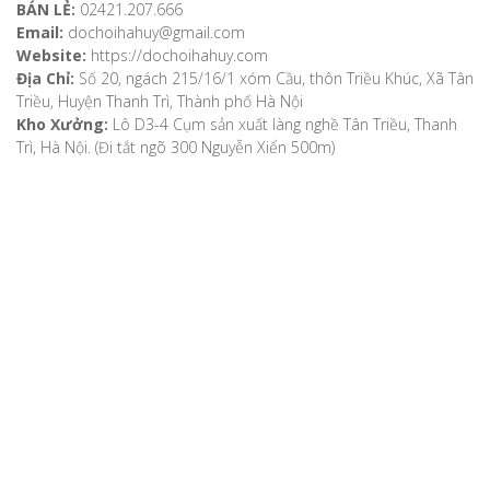
BÁN LẺ:
02421.207.666
Email:
dochoihahuy@gmail.com
Website:
https://dochoihahuy.com
Địa Chỉ:
Số 20, ngách 215/16/1 xóm Cầu, thôn Triều Khúc, Xã Tân
Triều, Huyện Thanh Trì, Thành phố Hà Nội
Kho Xưởng:
Lô D3-4 Cụm sản xuất làng nghề Tân Triều, Thanh
Trì, Hà Nội. (Đi tắt ngõ 300 Nguyễn Xiển 500m)
VỀ CHÚNG TÔI
Giới thiệu
Video
Bản đồ chỉ dẫn
Chính sách khách hàng
Hướng dẫn mua hàng
Hướng dẫn thanh toán
Phương thức vận chuyển
Chính sách bảo mật
Chính sách đổi, trả hàng, hoàn tiền