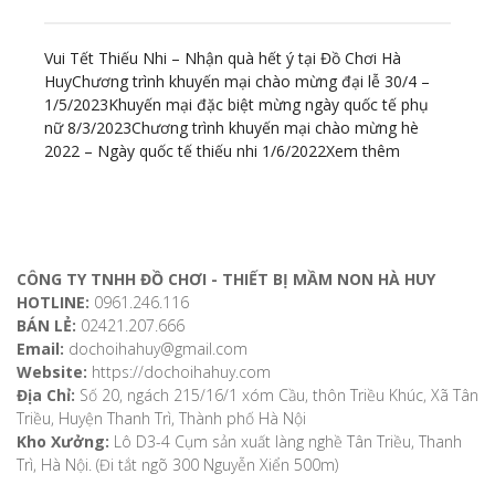
Vui Tết Thiếu Nhi – Nhận quà hết ý tại Đồ Chơi Hà
Huy
Chương trình khuyến mại chào mừng đại lễ 30/4 –
1/5/2023
Khuyến mại đặc biệt mừng ngày quốc tế phụ
nữ 8/3/2023
Chương trình khuyến mại chào mừng hè
2022 – Ngày quốc tế thiếu nhi 1/6/2022
Xem thêm
ĐỊA CHỈ LIÊN HỆ
CÔNG TY TNHH ĐỒ CHƠI - THIẾT BỊ MẦM NON HÀ HUY
HOTLINE:
0961.246.116
BÁN LẺ:
02421.207.666
Email:
dochoihahuy@gmail.com
Website:
https://dochoihahuy.com
Địa Chỉ:
Số 20, ngách 215/16/1 xóm Cầu, thôn Triều Khúc, Xã Tân
Triều, Huyện Thanh Trì, Thành phố Hà Nội
Kho Xưởng:
Lô D3-4 Cụm sản xuất làng nghề Tân Triều, Thanh
Trì, Hà Nội. (Đi tắt ngõ 300 Nguyễn Xiển 500m)