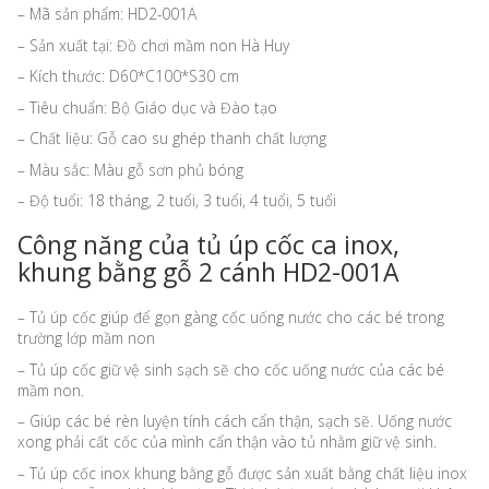
– Mã sản phẩm: HD2-001A
– Sản xuất tại: Đồ chơi mầm non Hà Huy
– Kích thước:
D60*C100*S30 cm
– Tiêu chuẩn:
Bộ Giáo dục và Đào tạo
– Chất liệu:
Gỗ cao su ghép thanh chất lượng
– Màu sắc:
Màu gỗ sơn phủ bóng
– Độ tuổi:
18 tháng, 2 tuổi, 3 tuổi, 4 tuổi, 5 tuổi
Công năng của tủ úp cốc ca inox,
khung bằng gỗ 2 cánh HD2-001A
– Tủ úp cốc giúp để gọn gàng cốc uống nước cho các bé trong
trường lớp mầm non
– Tủ úp cốc giữ vệ sinh sạch sẽ cho cốc uống nước của các bé
mầm non.
– Giúp các bé rèn luyện tính cách cẩn thận, sạch sẽ. Uống nước
xong phải cất cốc của mình cẩn thận vào tủ nhằm giữ vệ sinh.
– Tủ úp cốc inox khung bằng gỗ được sản xuất bằng chất liệu inox