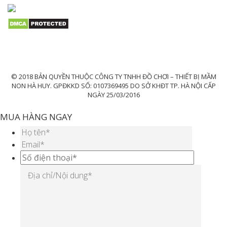
© 2018 BẢN QUYỀN THUỘC CÔNG TY TNHH ĐỒ CHƠI – THIẾT BỊ MẦM
NON HÀ HUY. GPĐKKD SỐ: 0107369495 DO SỞ KHĐT TP. HÀ NỘI CẤP
NGÀY 25/03/2016
MUA HÀNG NGAY