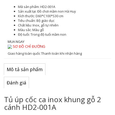
Mã sản phẩm:
HD2-001A
Sản xuất tại:
Đồ chơi mầm non Hà Huy
Kích thước:
D60*C100*S30 cm
Tiêu chuẩn:
Bộ giáo dục
Chất liệu:
Inox, gỗ tự nhiên
Màu sắc
: Màu gỗ
Độ tuổi:
Trong độ tuổi mầm non
MUA NGAY
SƠ ĐỒ CHỈ ĐƯỜNG
Giao hàng toàn quốc
Thanh toán khi nhận hàng
Mô tả sản phẩm
Đánh giá
Tủ úp cốc ca inox khung gỗ 2
cánh HD2-001A