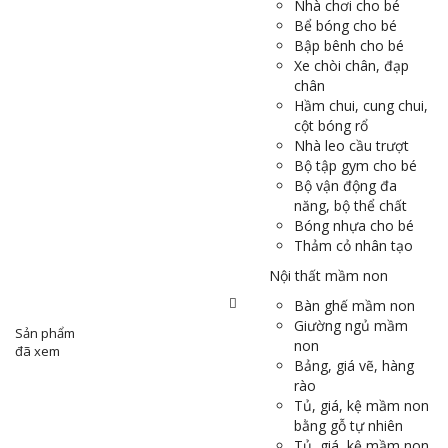
Nhà chơi cho bé
Bể bóng cho bé
Bập bênh cho bé
Xe chòi chân, đạp
chân
Hầm chui, cung chui,
cột bóng rổ
Nhà leo cầu trượt
Bộ tập gym cho bé
Bộ vận động đa
năng, bộ thể chất
Bóng nhựa cho bé
Thảm cỏ nhân tạo
Nội thất mầm non
Bàn ghế mầm non
Giường ngủ mầm
Sản phẩm
non
đã xem
Bảng, giá vẽ, hàng
rào
Tủ, giá, kệ mầm non
bằng gỗ tự nhiên
Tủ, giá, kệ mầm non