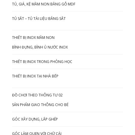
TỦ, GIÁ, KỆ MẦM NON BẰNG GỖ MDF
TỦ SẮT – TỦ TÀI LIỆU BẰNG SẮT
THIẾT BỊ INOX MẦM NON
BÌNH ĐỰNG, BÌNH Ủ NƯỚC INOX
THIẾT BỊ INOX TRONG PHÒNG HỌC
THIẾT BỊ INOX TẠI NHÀ BẾP
ĐỒ CHƠI THEO THÔNG TƯ 02
SẢN PHẨM GIAO THÔNG CHO BÉ
GÓC XÂY DỰNG, LẮP GHÉP
GÓC LÀM QUEN VỚI CHỮ CÁI