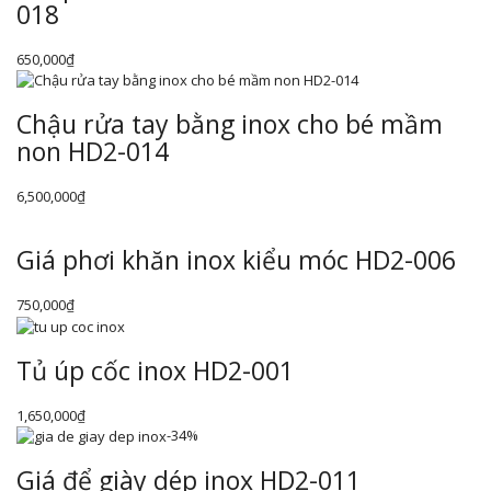
018
650,000
₫
Chậu rửa tay bằng inox cho bé mầm
non HD2-014
6,500,000
₫
Giá phơi khăn inox kiểu móc HD2-006
750,000
₫
Tủ úp cốc inox HD2-001
1,650,000
₫
-34%
Giá để giày dép inox HD2-011