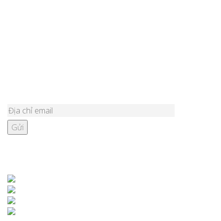
Tư vấn chọn mua bập bênh ngoài trời cho quán cafe phù hợp?
Lắp đặt đồ chơi ngoài trời cho sân resort tại Sóc Sơn
Lắp đặt đồ chơi ngoài trời cho sân nhà văn hóa Quảng Bình
Top 5 mẫu cầu trượt liên hoàn ngoài trời 1 khối cho sân khu tập
thể?
ĐĂNG KÝ NHẬN BẢN TIN
KẾT NỐI VỚI CHÚNG TÔI