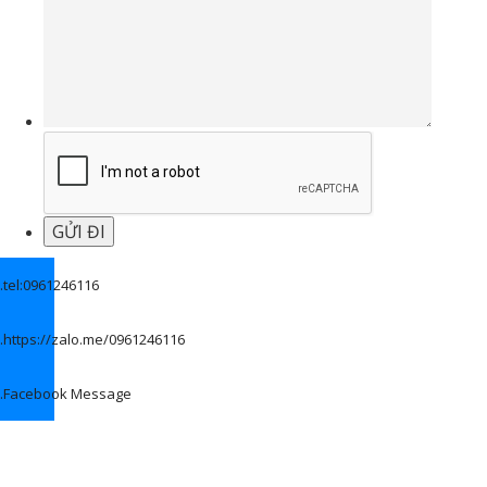
.
tel:0961246116
.
https://zalo.me/0961246116
.
Facebook Message