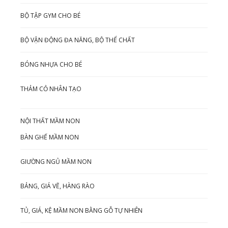
BỘ TẬP GYM CHO BÉ
BỘ VẬN ĐỘNG ĐA NĂNG, BỘ THỂ CHẤT
BÓNG NHỰA CHO BÉ
THẢM CỎ NHÂN TẠO
NỘI THẤT MẦM NON
BÀN GHẾ MẦM NON
GIƯỜNG NGỦ MẦM NON
BẢNG, GIÁ VẼ, HÀNG RÀO
TỦ, GIÁ, KỆ MẦM NON BẰNG GỖ TỰ NHIÊN