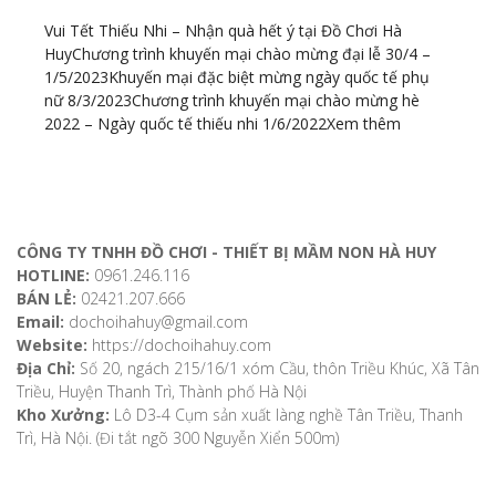
Vui Tết Thiếu Nhi – Nhận quà hết ý tại Đồ Chơi Hà
Huy
Chương trình khuyến mại chào mừng đại lễ 30/4 –
1/5/2023
Khuyến mại đặc biệt mừng ngày quốc tế phụ
nữ 8/3/2023
Chương trình khuyến mại chào mừng hè
2022 – Ngày quốc tế thiếu nhi 1/6/2022
Xem thêm
ĐỊA CHỈ LIÊN HỆ
CÔNG TY TNHH ĐỒ CHƠI - THIẾT BỊ MẦM NON HÀ HUY
HOTLINE:
0961.246.116
BÁN LẺ:
02421.207.666
Email:
dochoihahuy@gmail.com
Website:
https://dochoihahuy.com
Địa Chỉ:
Số 20, ngách 215/16/1 xóm Cầu, thôn Triều Khúc, Xã Tân
Triều, Huyện Thanh Trì, Thành phố Hà Nội
Kho Xưởng:
Lô D3-4 Cụm sản xuất làng nghề Tân Triều, Thanh
Trì, Hà Nội. (Đi tắt ngõ 300 Nguyễn Xiển 500m)