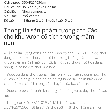
Kích thước:
D50*R25*C50cm
Tiêu chuẩn:
Bộ Giáo dục và Đào tạo
Chất liệu:
Nhựa composite
Màu sắc:
Phối các màu
Độ tuổi:
18 tháng, 2 tuổi, 3 tuổi, 4 tuổi, 5 tuổi
Thông tin sản phẩm tượng con Cáo
cho
khu vườn cổ tích trường mầm
non
:
– Sản phẩm Tượng con Cáo cho vườn cổ tích HB11-019 là đồ chơi
dùng cho khu vui chơi vườn cổ tích trong trường mầm non và
khuôn viên gia đình mỗi con vật là một câu chuyện cổ tích đáng
nhớ giúp cá bé vừa chơi, vừa học
– Được Sử dụng cho trường mầm non, khuôn viên trường học, khu
vui chơi của bé giúp cho bé có những bước đầu nhận biết được
các nhân vật cổ tích trong câu chuyện của bà, của mẹ.
– Giúp cho bé phát triển khả năng liên tưởng và tư duy cho bé sau
này.
– Tượng con Cáo HB11-019 với kích thước xác định :
D50*R25*C50cm sẽ là sự lựa chọn tốt nhất cho không gian vui