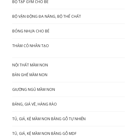
BỘ TẬP GYM CHO BÉ
BỘ VẬN ĐỘNG ĐA NĂNG, BỘ THỂ CHẤT
BÓNG NHỰA CHO BÉ
THẢM CỎ NHÂN TẠO
NỘI THẤT MẦM NON
BÀN GHẾ MẦM NON
GIƯỜNG NGỦ MẦM NON
BẢNG, GIÁ VẼ, HÀNG RÀO
TỦ, GIÁ, KỆ MẦM NON BẰNG GỖ TỰ NHIÊN
TỦ, GIÁ, KỆ MẦM NON BẰNG GỖ MDF