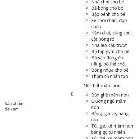
Nhà chơi cho bé
Bể bóng cho bé
Bập bênh cho bé
Xe chòi chân, đạp
chân
Hầm chui, cung chui,
cột bóng rổ
Nhà leo cầu trượt
Bộ tập gym cho bé
Bộ vận động đa
năng, bộ thể chất
Bóng nhựa cho bé
Thảm cỏ nhân tạo
Nội thất mầm non
Bàn ghế mầm non
Giường ngủ mầm
Sản phẩm
non
đã xem
Bảng, giá vẽ, hàng
rào
Tủ, giá, kệ mầm non
bằng gỗ tự nhiên
Tủ, giá, kệ mầm non