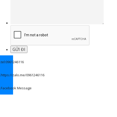
.
tel:0961246116
.
https://zalo.me/0961246116
.
Facebook Message