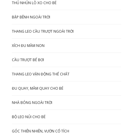
THÚ NHÚN LÒ XO CHO BÉ
BẬP BÊNH NGOÀI TRỜI
THANG LEO CẦU TRƯỢT NGOÀI TRỜI
XÍCH ĐU MẦM NON
CẦU TRƯỢT BỂ BƠI
THANG LEO VẬN ĐỘNG THỂ CHẤT
ĐU QUAY, MÂM QUAY CHO BÉ
NHÀ BÓNG NGOÀI TRỜI
BỘ LEO NÚI CHO BÉ
GÓC THIÊN NHIÊN, VƯỜN CỔ TÍCH