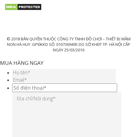
© 2018 BẢN QUYỀN THUỘC CÔNG TY TNHH ĐỒ CHƠI – THIẾT BỊ MẦM
NON HÀ HUY. GPĐKKD SỐ: 0107369495 DO SỞ KHĐT TP. HÀ NỘI CẤP
NGÀY 25/03/2016
MUA HÀNG NGAY