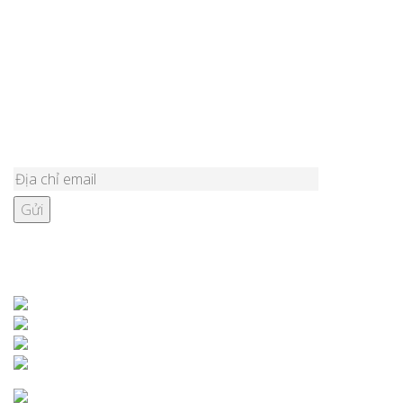
Lắp đặt đồ chơi ngoài trời cho sân resort tại Sóc Sơn
Lắp đặt đồ chơi ngoài trời cho sân nhà văn hóa Quảng Bình
Top 5 mẫu cầu trượt liên hoàn ngoài trời 1 khối cho sân khu tập
thể?
ĐĂNG KÝ NHẬN BẢN TIN
KẾT NỐI VỚI CHÚNG TÔI