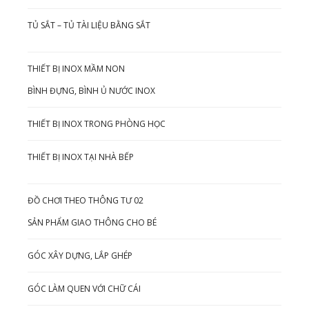
TỦ SẮT – TỦ TÀI LIỆU BẰNG SẮT
THIẾT BỊ INOX MẦM NON
BÌNH ĐỰNG, BÌNH Ủ NƯỚC INOX
THIẾT BỊ INOX TRONG PHÒNG HỌC
THIẾT BỊ INOX TẠI NHÀ BẾP
ĐỒ CHƠI THEO THÔNG TƯ 02
SẢN PHẨM GIAO THÔNG CHO BÉ
GÓC XÂY DỰNG, LẮP GHÉP
GÓC LÀM QUEN VỚI CHỮ CÁI