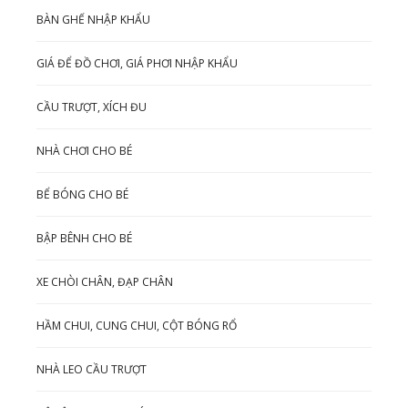
BÀN GHẾ NHẬP KHẨU
GIÁ ĐỂ ĐỒ CHƠI, GIÁ PHƠI NHẬP KHẨU
CẦU TRƯỢT, XÍCH ĐU
NHÀ CHƠI CHO BÉ
BỂ BÓNG CHO BÉ
BẬP BÊNH CHO BÉ
XE CHÒI CHÂN, ĐẠP CHÂN
HẦM CHUI, CUNG CHUI, CỘT BÓNG RỔ
NHÀ LEO CẦU TRƯỢT